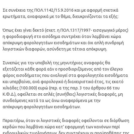
Σε συνέχεια της ΠΟΛ.1142/15.9.2016 και με αφορμή σχετικά
ερωτήματα, αναφορικά με το θέμα, διευκρινίζονται τα εξής:
Όπως έχει γίνει δεκτό (σχετ. η ΠΟΛ.1317/1997- εισαγωγικό μέρος)
η φοροδιαφυγή στο εισόδημα συντρέχει όταν λαμβάνει χώρα
απόκρυψη φορολογητέων εισοδημάτων και όχι απλή συνδρομή
λογιστικών διαφορών, ασύνδετη με τέτοια απόκρυψη.
Συνεπώς για την υποβολή της μηνυτήριας αναφοράς θα
εξετάζεται κάθε φορά εάν ο προσδιοριζόμενος από τον έλεγχο
φόρος εισοδήματος που αναλογεί στα φορολογητέα εισοδήματα
και υπερβαίνει, ανά φορολογικό ή διαχειριστικό έτος, τις εκατό
χιλιάδες (100.000) ευρώ (περ. α της παρ. 3 του άρθρου 66 του
Κ.Φ.Δ.), οφείλεται σε απλές (συνήθεις) λογιστικές διαφορές, μη
συνδεόμενες κατά τα ως άνω αναφερόμενα με την
απόκρυψη φορολογητέων εισοδημάτων.
Περαιτέρω, όταν οι λογιστικές διαφορές οφείλονται σε διόρθωση
κερδών που λαμβάνει χώρα κατ’ εφαρμογή των κανόνων περί
ενδοομιλικών τιμολογήσεων, δεν συντρέχουν οι προϋποθέσεις της