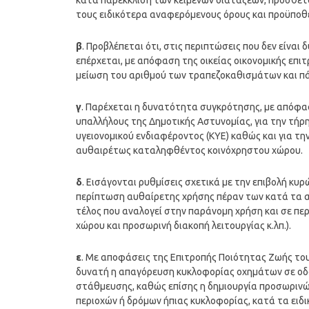
κατά παρέκκλιση των κειμένων διατάξεων, πρόσθε
τους ειδικότερα αναφερόμενους όρους και προϋποθέ
β
. Προβλέπεται ότι, στις περιπτώσεις που δεν είν
επέρχεται, με απόφαση της οικείας οικονομικής επι
μείωση του αριθμού των τραπεζοκαθισμάτων και πάν
γ
. Παρέχεται η δυνατότητα συγκρότησης, με απόφα
υπαλλήλους της Δημοτικής Αστυνομίας, για την τήρ
υγειονομικού ενδιαφέροντος (ΚΥΕ) καθώς και για τ
αυθαιρέτως καταληφθέντος κοινόχρηστου χώρου.
δ
. Εισάγονται ρυθμίσεις σχετικά με την επιβολή κ
περίπτωση αυθαίρετης χρήσης πέραν των κατά τα 
τέλος που αναλογεί στην παράνομη χρήση και σε πε
χώρου και προσωρινή διακοπή λειτουργίας κ.λπ.).
ε
. Με αποφάσεις της Επιτροπής Ποιότητας Ζωής του ο
δυνατή η απαγόρευση κυκλοφορίας οχημάτων σε οδ
στάθμευσης, καθώς επίσης η δημιουργία προσωρινώ
περιοχών ή δρόμων ήπιας κυκλοφορίας, κατά τα ειδι