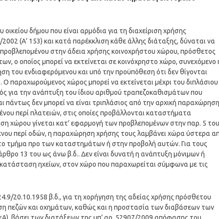
υ οικείου δήμου που είναι αρμόδια για τη διαχείριση χρήσης
/2002 (Α’ 153) και κατά παρέκκλιση κάθε άλλης διάταξης, δύναται να
 προβλεπομένου στην άδεια χρήσης κοινοχρήστου χώρου, πρόσθετος
ν, ο οποίος μπορεί να εκτείνεται σε κοινόχρηστο χώρο, συνεχόμενο 
ση του ενδιαφερόμενου και υπό την προϋπόθεση ότι δεν θίγονται
 Ο παραχωρούμενος χώρος μπορεί να εκτείνεται μέχρι του διπλάσιου
νός για την ανάπτυξη του ίδιου αριθμού τραπεζοκαθισμάτων που
ι πάντως δεν μπορεί να είναι τριπλάσιος από την αρχική παραχώρηση
μένου περί πλατειών, στις οποίες προβάλλονται καταστήματα
ση χώρου γίνεται κατ’ εφαρμογή των προβλεπομένων στην παρ. 5 το
ειμένου περί οδών, η παραχώρηση χρήσης τους λαμβάνει χώρα ύστερα α
το τμήμα προ των καταστημάτων ή στην προβολή αυτών. Για τους
ρθρο 13 του ως άνω β.δ.. Δεν είναι δυνατή η ανάπτυξη μόνιμων ή
κατάσταση ηχείων, στον χώρο που παραχωρείται σύμφωνα με τις
24.9/20.10.1958 β.δ., για τη χορήγηση της αδείας χρήσης πρόσθετου
υση πεζών και οχημάτων, καθώς και η προστασία των διαβάσεων των
Α), βάσει των διατάξεων της υπ’ αρ. 52907/2009 απόφασης του