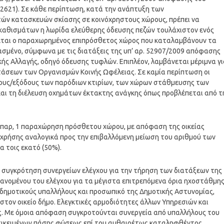
 2621). Σε κάθε περίπτωση, κατά την ανάπτυξη των
ών κατασκευών σκίασης σε κοινόχρηστους χώρους, πρέπει να
καθισμάτων η λωρίδα ελεύθερης όδευσης πεζών τουλάχιστον ενός
έπεται ο παραχωρημένος επιπρόσθετος χώρος που καταλαμβάνουν τα
σμένο, σύμφωνα με τις διατάξεις της υπ’ αρ. 52907/2009 απόφασης
κής Αλλαγής, οδηγό όδευσης τυφλών. Επιπλέον, λαμβάνεται μέριμνα γ
άσεων των Οργανισμών Κοινής Ωφέλειας. Σε καμία περίπτωση οι
δους/εξόδους των παρόδιων κτιρίων, των χώρων στάθμευσης των
και τη διέλευση οχημάτων έκτακτης ανάγκης όπως προβλέπεται από τ
ην παρ, 1 παραχώρηση πρόσθετου χώρου, με απόφαση της οικείας
 χρήσης αναλογικά προς την επιβαλλόμενη μείωση του αριθμού των
 τοις εκατό (50%).
η συγκρότηση συνεργείων ελέγχου για την τήρηση των διατάξεων της
βανομένου του ελέγχου για τα μέγιστα επιτρεπόμενα όρια ηχοστάθμη
 δημοτικούς υπαλλήλους και προσωπικό της Δημοτικής Αστυνομίας,
στον οικείο δήμο. Ελεγκτικές αρμοδιότητες άλλων Υπηρεσιών και
ος. Με όμοια απόφαση συγκροτούνται συνεργεία από υπαλλήλους του
αντικειμένων πάσης φύσεως επί του αυθαιρέτως καταληφθέντος