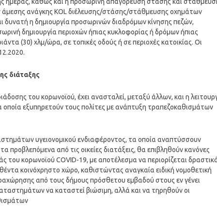
 της ημέρας, καθώς και η προσωρινή απαγόρευση στάσης και στάθμευσ
ν άμεσης ανάγκης KOL διέλευσης/στάσης/στάθμευσης οχημάτων
ι δυνατή η δημιουργία προσωρινών διαδρόμων κίνησης πεζών,
ωρινή δημιουργία περιοχών ήπιας κυκλοφορίας ή δρόμων ήπιας
ντα (30) χλμ/ώρα, σε τοπικές οδούς ή σε περιοχές κατοικίας. Οι
12.2020.
νης διάταξης
άδοσης του κορωνοϊού, έχει ανασταλεί, μεταξύ άλλων, και η λειτουρ
α οποία εξυπηρετούν τους πολίτες με ανάπτυξη τραπεζοκαθισμάτων
ταστημάτων υγειονομικού ενδιαφέροντος, τα οποία αναπτύσσουν
α προβλεπόμενα από τις οικείες διατάξεις, θα επιβληθούν κανόνες
ς του κορωνοϊού COVID-19, με αποτέλεσμα να περιορίζεται δραστικά
ντα κοινόχρηστο χώρο, καθιστώντας αναγκαία ειδική νομοθετική
ραχώρησης από τους δήμους πρόσθετου εμβαδού στους εν γένει
καταστημάτων να καταστεί βιώσιμη, αλλά και να τηρηθούν οι
θισμάτων