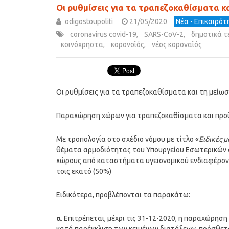
Οι ρυθμίσεις για τα τραπεζοκαθίσματα κ
odigostoupoliti
21/05/2020
Νέα - Επικαιρό
coronavirus covid-19
,
SARS-CoV-2
,
δημοτικά τ
κοινόχρηστα
,
κορονοϊός
,
νέος κοροναϊός
Οι ρυθμίσεις για τα τραπεζοκαθίσματα και τη μείω
Παραχώρηση χώρων για τραπεζοκαθίσματα και προ
Με τροπολογία στο σχέδιο νόμου με τίτλο «
Ειδικές μ
θέματα αρμοδιότητας του Υπουργείου Εσωτερικών 
χώρους από καταστήματα υγειονομικού ενδιαφέροντ
τοις εκατό (50%)
Ειδικότερα, προβλέπονται τα παρακάτω:
α
. Επιτρέπεται, μέχρι τις 31-12-2020, η παραχώρησ