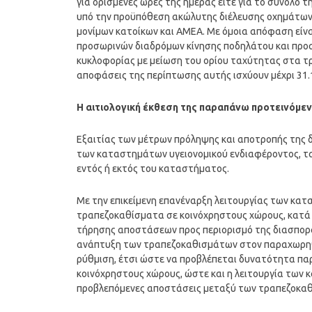
για ορισμένες ώρες της ημέρας είτε για το σύνολο
υπό την προϋπόθεση ακώλυτης διέλευσης οχημάτω
μονίμων κατοίκων και ΑΜΕΑ. Με όμοια απόφαση είνα
προσωρινών διαδρόμων κίνησης ποδηλάτου και προσ
κυκλοφορίας με μείωση του ορίου ταχύτητας στα τριά
αποφάσεις της περίπτωσης αυτής ισχύουν μέχρι 31.
Η αιτιολογική έκθεση της παραπάνω προτεινόμε
Εξαιτίας των μέτρων πρόληψης και αποτροπής της δι
των καταστημάτων υγειονομικού ενδιαφέροντος, τ
εντός ή εκτός του καταστήματος.
Με την επικείμενη επανέναρξη λειτουργίας των κα
τραπεζοκαθίσματα σε κοινόχρηστους χώρους, κατά τ
τήρησης αποστάσεων προς περιορισμό της διασπορά
ανάπτυξη των τραπεζοκαθισμάτων στον παραχωρηθέ
ρύθμιση, έτσι ώστε να προβλέπεται δυνατότητα πα
κοινόχρηστους χώρους, ώστε και η λειτουργία των 
προβλεπόμενες αποστάσεις μεταξύ των τραπεζοκα