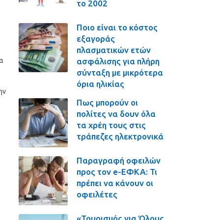
το 2002
Ποιο είναι το κόστος
εξαγοράς
πλασματικών ετών
ασφάλισης για πλήρη
ια
σύνταξη με μικρότερα
όρια ηλικίας
ην
Πως μπορούν οι
πολίτες να δουν όλα
τα χρέη τους στις
τράπεζες ηλεκτρονικά
Παραγραφή οφειλών
προς τον e-ΕΦΚΑ: Τι
ς
πρέπει να κάνουν οι
οφειλέτες
«Τουρισμός για Όλους