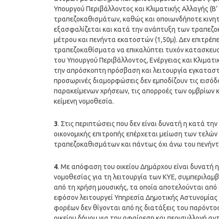
Υπουργού Περιβάλλοντος και Κλιματικής Αλλαγής (Β’
τραπεζοκαθισμάτων, καθώς και οποιωνδήποτε κινητ
εξασφαλίζεται και κατά την ανάπτυξη των τραπεζο
μέτρου και πενήντα εκατοστών (1,50μ). Δεν επιτρ
τραπεζοκαθίσματα να επικαλύπτει τυχόν κατασκευα
του Υπουργού Περιβάλλοντος, Ενέργειας και Κλιματι
την απρόσκοπτη πρόσβαση και λειτουργία εγκαταστ
προσωρινές διαμορφώσεις δεν εμποδίζουν τις εισό
παρακείμενων χρήσεων, τις απορροές των ομβρίων 
κείμενη νομοθεσία.
3
. Στις περιπτώσεις που δεν είναι δυνατή η κατά τ
οικονομικής επιτροπής επέρχεται μείωση των τελών
τραπεζοκαθισμάτων και πάντως όχι άνω του πενήντα
4
. Με απόφαση του οικείου Δημάρχου είναι δυνατή 
νομοθεσίας για τη λειτουργία των ΚΥΕ, συμπεριλαμ
από τη χρήση μουσικής, τα οποία αποτελούνται από
εφόσον λειτουργεί Υπηρεσία Δημοτικής Αστυνομίας 
φορέων δεν θίγονται από ης διατάξεις του παρόντ
οικείου δήμου για την αφαίρεση και περισυλλογή 