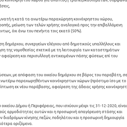
του κοινόχρηστου χώρου για ανάπτυξη τραπεζοκαθισμάτων, σύμφωνα
σεις,
αι δυνατή η κατά τα ανωτέρω παραχώρηση κοινόχρηστου χώρου,
τροπής, μείωση των τελών χρήσης αναλογικά προς την επιβαλλόμενη
τως, όχι άνω του πενήντα τοις εκατό (50%).
ση δημάρχου, συνεργείων ελέγχου από δημοτικούς υπαλλήλους και
ηση της νομοθεσίας σχετικά με τη λειτουργία των καταστημάτων
ην αφαίρεση και περισυλλογή αντικειμένων πάσης φύσεως επί του
υρώσεων, με απόφαση του οικείου δημάρχου σε βάρος του παραβάτη, σ
ανωτέρω παραχωρηθέντων κοινόχρηστων χώρων (πρόστιμο ίσο με το
ρίπτωση εκ νέου παράβασης, αφαίρεση της άδειας χρήσης κοινόχρησ
ικείου Δήμου ή Περιφέρειας, που ισχύουν μέχρι τις 31-12-2020, είναι
ούς αρμοδιότητας αυτών και η προσωρινή απαγόρευση στάσης και
ν διαδρόμων κίνησης πεζών, ποδηλάτου και η προσωρινή δημιουργία
κότερα οριζόμενα.