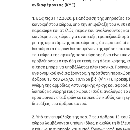
ενδιαφέροντος (ΚΥΕ)
1
. Έως τις 31.12.2020, με απόφαση της υπηρεσίας το
κοινοχρήστου χώρου, υπό την επιφύλαξη του ν. 3028
παραχωρείται ατελώς, πέραν του αναλογούντος και
κοινόχρηστος χώρος για ανάπτυξη τραπεζοκαθισμάτω
μη της υφιστάμενης παραχώρησης, ύστερα από αίτη
δικαιώματα έτερων δικαιουμένων της χρήσης αυτού.
του χώρου της αρχικής παραχώρησης ή να είναι ικα
προβλέπονται στην ήδη κατεχόμενη άδεια χρήσης, κα
αίτηση μπορεί να υποβάλλεται ηλεκτρονικά. Προκει
υγειονομικού ενδιαφέροντος, η πρόσθετη παραχώρη
άρθρου 13 του 24.9/20.10.1958 β.δ. (Α’ 171). Προκ
γνώμη της αρμόδιας Αστυνομικής Αρχής και αφορά 
λοιπούς κοινόχρηστους χώρους ισχύει αναλόγως το ά
προσωρινών σταθερών κατασκευών, καθώς και η εγ
διατάξεις του άρθρου αυτού.
2
. Υπό την επιφύλαξη της παρ. 7 του άρθρου 13 του 
χώρου λαμβάνονται υπόψη, ιδίως, η ακώλυτη διέλε
ατόμων με αναπηρία και εμποδιζόμενων ατόμων (Αμε