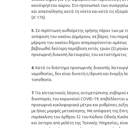
κοινόχρηστου χώρου. Στο προσωπικό των συνεργεί
και απασχόλησης κατά τη νύχτα και κατά τις εξαιρέ
(Α’ 176).
5
. Σε περίπτωση αυθαίρετης χρήσης πέραν των με τ
απόφαση του οικείου Δημάρχου, σε βάρος του παραβ
μέριμνα του οικείου δήμου απομακρύνονται αμέσως 
βεβαιωθεί δεύτερη παράβαση εντός τριών (3) μηνών
προσωρινή διακοπή λειτουργίας του καταστήματος γι
6
. Κατά το διάστημα προσωρινής διακοπής λειτουργ
νομοθεσίας, δεν είναι δυνατή η ίδρυση και έναρξη 
τοποθεσία.
7
. Για επιτακτικούς λόγους αντιμετώπισης σοβαρού 
διασποράς του κορωνοϊού COVID-19, επιβάλλονται ω
προσωρινά κυκλοφοριακά μέτρα και ρυθμίσεις αύξη
με ήπιες μορφές μετακίνησης. Με απόφαση της Επιτ
παρέκκλιση του άρθρου 52 του Κώδικα Οδικής Κυκλοφο
και ύστερα από μελέτη της Τεχνικής Υπηρεσίας, είν