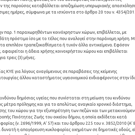
ων της παρούσας καταβάλλεται αποζημίωση υπερωριακής απασχόλησ
σιμες ημέρες, σύμφωνα με τα ισχύοντα στο άρθρο 20 του ν. 4354/201
ην παρ. 1 παραχωρηθέντων κοινόχρηστων χώρων, επιβάλλεται, με
άτη πρόστιμο ίσο με το τέλος που αναλογεί στην παράνομη χρήση. Μ
τα επιπλέον τραπεζοκαθίσματα ή τυχόν άλλα αντικείμενα. Εφόσον
, αφαιρείται η άδεια χρήσης κοινοχρήστου χώρου και επιβάλλεται
α τρεις (3) μήνες.
ίας ΚΥΕ για λόγους αναγόμενους σε παραβάσεις της κείμενης
λειτουργίας άλλου καταστήματος υγειονομικού ενδιαφέροντος στην ίδ
κινδύνου δημόσιας υγείας που συνίσταται στη μείωση του κινδύνου
ς μέτρα πρόληψης και για το απολύτως αναγκαίο χρονικό διάστημα,
σης του χώρου για την εξυπηρέτηση των πεζών και των μετακινούμε
ροπής Ποιότητας Ζωής του οικείου δήμου, η οποία εκδίδεται κατά
ρίας (ν. 2696/1999, Α’ 57) και του άρθρου 225 του ν. 3852/2010 (Α’ 8
αι δυνατή η απαγόρευση κυκλοφορίας οχημάτων σε δημοτικές οδούς, ε