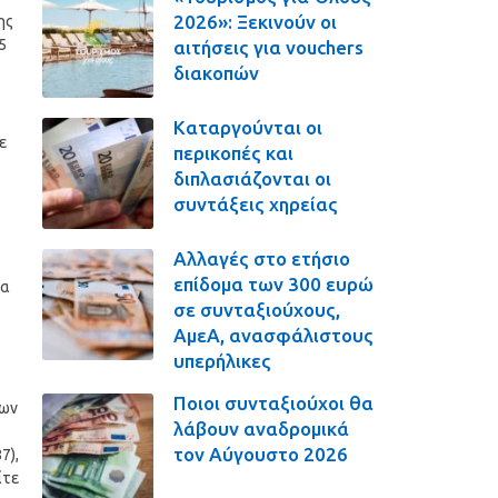
2026»: Ξεκινούν οι
ης
5
αιτήσεις για vouchers
διακοπών
Καταργούνται οι
ε
περικοπές και
διπλασιάζονται οι
συντάξεις χηρείας
Αλλαγές στο ετήσιο
επίδομα των 300 ευρώ
ια
σε συνταξιούχους,
ΑμεΑ, ανασφάλιστους
υπερήλικες
Ποιοι συνταξιούχοι θα
νων
λάβουν αναδρομικά
τον Αύγουστο 2026
7),
ίτε