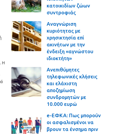
κατοικιδίων ζώων
συντροφιάς
Αναγνώριση
κυριότητας με
χρησικτησία επί
ή
ακινήτων με την
ένδειξη «αγνώστου
ιδιοκτήτη»
. Η
Ανεπιθύμητες
υ
τηλεφωνικές κλήσεις
πό
και ελάχιστη
αποζημίωση
συνδρομητών με
10.000 ευρώ
e-ΕΦΚΑ: Πως μπορούν
οι ασφαλισμένοι να
βρουν τα ένσημα πριν