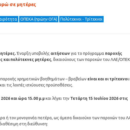
ευρώ σε μητέρες
καιρότητα
ΟΠΕΚΑ (πρώην ΟΓΑ)
Πολύτεκνοι - Τρίτεκνοι
μητέρες.
Έναρξη υποβολής
αιτήσεων
για το πρόγραμμα
παροχής
ς και πολύτεκνες μητέρες
, δικαιούχους των παροχών του ΛΑΕ/ΟΠΕ
 παροχής χρηματικών βοηθημάτων – βραβείων
είναι και οι τρίτεκνοι 
και τις λοιπές ισχύουσες προϋποθέσεις.
 2026 και ώρα 15.00 μ.μ
και λήγει την
Τετάρτη 15 Ιουλίου 2026 στις
έρα ή τον μονογονέα πατέρα, ως άμεσα δικαιούχο των παροχών του Λ
διαθέσιμη στη διεύθυνση: