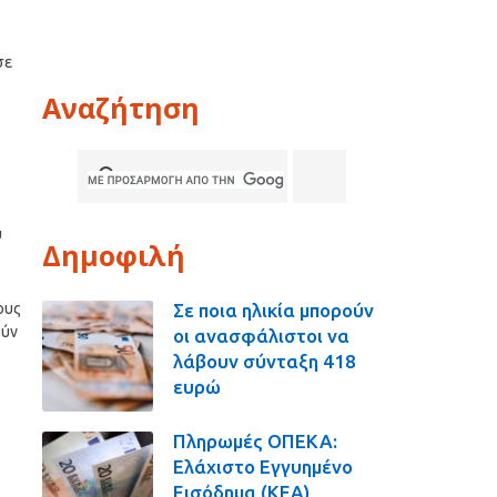
σε
Αναζήτηση
υ
Δημοφιλή
Σε ποια ηλικία μπορούν
ους
ούν
οι ανασφάλιστοι να
λάβουν σύνταξη 418
ευρώ
Πληρωμές ΟΠΕΚΑ:
Ελάχιστο Εγγυημένο
Εισόδημα (ΚΕΑ),