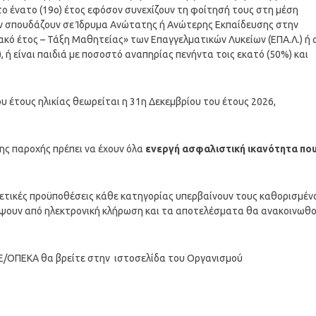
ατο ένατο (19ο) έτος εφόσον συνεχίζουν τη φοίτησή τους στη μέση
σον σπουδάζουν σε Ίδρυμα Ανώτατης ή Ανώτερης Εκπαίδευσης στην
ακό έτος – Τάξη Μαθητείας» των Επαγγελματικών Λυκείων (ΕΠΑ.Λ.) ή 
, ή είναι παιδιά με ποσοστό αναπηρίας πενήντα τοις εκατό (50%) και
 έτους ηλικίας θεωρείται η 31η Δεκεμβρίου του έτους 2026,
ης παροχής πρέπει να έχουν όλα
ενεργή ασφαλιστική ικανότητα πο
σχετικές προϋποθέσεις κάθε κατηγορίας υπερβαίνουν τους καθορισμέν
οκύψουν από ηλεκτρονική κλήρωση και τα αποτελέσματα θα ανακοινωθ
Ε/ΟΠΕΚΑ θα βρείτε στην ιστοσελίδα του Οργανισμού