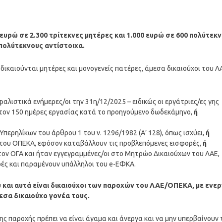
ρώ σε 2.300 τρίτεκνες μητέρες και 1.000 ευρώ σε 600 πολύτεκ
 πολύτεκνους αντίστοιχα.
ικαιούνται μητέρες και μονογενείς πατέρες, άμεσα δικαιούχοι του Λ
αλιστικά ενήμερες/οι την 31η/12/2025 – ειδικώς οι εργάτριες/ες γης
στον 150 ημέρες εργασίας κατά το προηγούμενο δωδεκάμηνο,
ή
ρηλίκων του άρθρου 1 του ν. 1296/1982 (Α’ 128), όπως ισχύει,
ή
 του ΟΠΕΚΑ, εφόσον καταβάλλουν τις προβλεπόμενες εισφορές,
ή
ον ΟΓΑ και ήταν εγγεγραμμένες/οι στο Μητρώο Δικαιούχων του ΛΑΕ,
ές και παραμένουν υπάλληλοι του e-ΕΦΚΑ.
υ
και αυτά είναι δικαιούχοι των παροχών του ΛΑΕ/ΟΠΕΚΑ, με ενε
εσα δικαιούχο γονέα τους.
ς παροχής πρέπει να είναι άγαμα και άνεργα και να μην υπερβαίνουν 