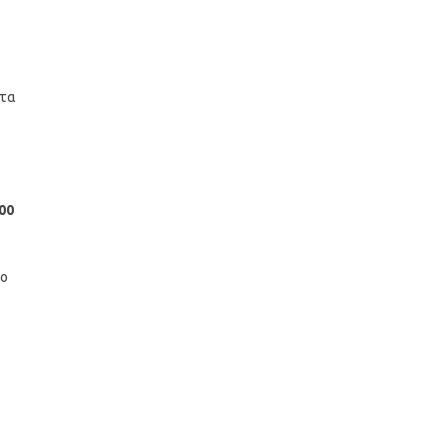
 τα
:00
το