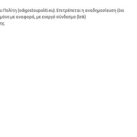
ολίτη (odigostoupoliti.eu). Επιτρέπεται η αναδημοσίευση (όχι
μόνο με αναφορά, με ενεργό σύνδεσμο (link)
σης