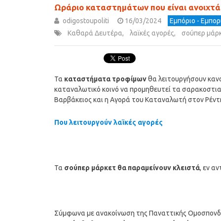
Ωράριο καταστημάτων που είναι ανοιχτ
odigostoupoliti
16/03/2024
Εμπόριο - Εμπο
Καθαρά Δευτέρα
,
λαϊκές αγορές
,
σούπερ μάρ
Τα
καταστήματα τροφίμων
θα λειτουργήσουν κανο
καταναλωτικό κοινό να προμηθευτεί τα σαρακοστιανά
Βαρβάκειος και η Αγορά του Καταναλωτή στον Ρέντ
Που λειτουργούν λαϊκές αγορές
Τα
σούπερ μάρκετ θα παραμείνουν κλειστά
, εν α
Σύμφωνα με ανακοίνωση της Παναττικής Ομοσπονδ