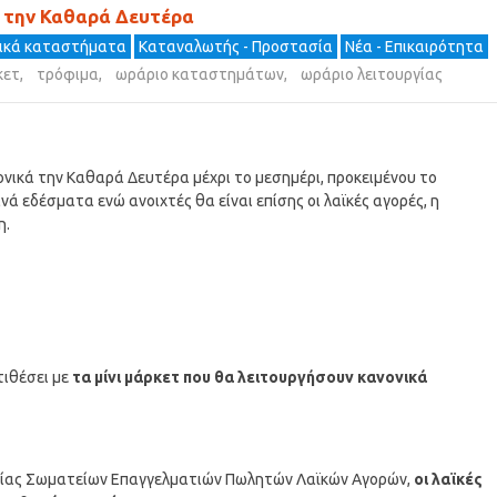
ά την Καθαρά Δευτέρα
ρικά καταστήματα
Καταναλωτής - Προστασία
Νέα - Επικαιρότητα
κετ
,
τρόφιμα
,
ωράριο καταστημάτων
,
ωράριο λειτουργίας
νικά την Καθαρά Δευτέρα μέχρι το μεσημέρι, προκειμένου το
 εδέσματα ενώ ανοιχτές θα είναι επίσης οι λαϊκές αγορές, η
η.
ντιθέσει με
τα μίνι μάρκετ που θα λειτουργήσουν κανονικά
ίας Σωματείων Επαγγελματιών Πωλητών Λαϊκών Αγορών,
οι λαϊκές