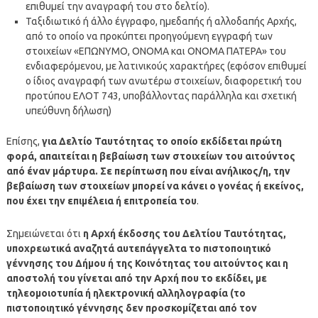
επιθυμεί την αναγραφή του στο δελτίο).
Ταξιδιωτικό ή άλλο έγγραφο, ημεδαπής ή αλλοδαπής Αρχής,
από το οποίο να προκύπτει προηγούμενη εγγραφή των
στοιχείων «ΕΠΩΝΥΜΟ, ΟΝΟΜΑ και ΟΝΟΜΑ ΠΑΤΕΡΑ» του
ενδιαφερόμενου, με λατινικούς χαρακτήρες (εφόσον επιθυμεί
ο ίδιος αναγραφή των ανωτέρω στοιχείων, διαφορετική του
προτύπου ΕΛΟΤ 743, υποβάλλοντας παράλληλα και σχετική
υπεύθυνη δήλωση)
Επίσης,
για Δελτίο Ταυτότητας το οποίο εκδίδεται πρώτη
φορά, απαιτείται η βεβαίωση των στοιχείων του αιτούντος
από έναν μάρτυρα. Σε περίπτωση που είναι ανήλικος/η, την
βεβαίωση των στοιχείων μπορεί να κάνει ο γονέας ή εκείνος,
που έχει την επιμέλεια ή επιτροπεία του
.
Σημειώνεται ότι
η Αρχή έκδοσης του Δελτίου Ταυτότητας,
υποχρεωτικά αναζητά αυτεπάγγελτα το πιστοποιητικό
γέννησης του Δήμου ή της Κοινότητας του αιτούντος και η
αποστολή του γίνεται από την Αρχή που το εκδίδει, με
τηλεομοιοτυπία ή ηλεκτρονική αλληλογραφία (το
πιστοποιητικό γέννησης δεν προσκομίζεται από τον