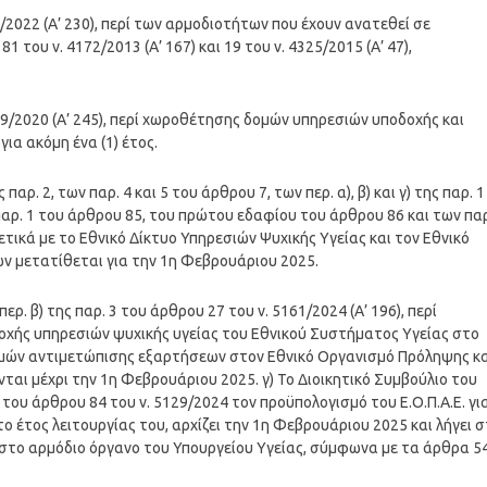
3/2022 (Α’ 230), περί των αρμοδιοτήτων που έχουν ανατεθεί σε
του ν. 4172/2013 (Α’ 167) και 19 του ν. 4325/2015 (Α’ 47),
759/2020 (Α’ 245), περί χωροθέτησης δομών υπηρεσιών υποδοχής και
ια ακόμη ένα (1) έτος.
ς παρ. 2, των παρ. 4 και 5 του άρθρου 7, των περ. α), β) και γ) της παρ. 1
ς παρ. 1 του άρθρου 85, του πρώτου εδαφίου του άρθρου 86 και των πα
σχετικά με το Εθνικό Δίκτυο Υπηρεσιών Ψυχικής Υγείας και τον Εθνικό
 μετατίθεται για την 1η Φεβρουάριου 2025.
 περ. β) της παρ. 3 του άρθρου 27 του ν. 5161/2024 (Α’ 196), περί
χής υπηρεσιών ψυχικής υγείας του Εθνικού Συστήματος Υγείας στο
δομών αντιμετώπισης εξαρτήσεων στον Εθνικό Οργανισμό Πρόληψης κα
αι μέχρι την 1η Φεβρουάριου 2025. γ) Το Διοικητικό Συμβούλιο του
 8 του άρθρου 84 του ν. 5129/2024 τον προϋπολογισμό του Ε.Ο.Π.Α.Ε. γι
ώτο έτος λειτουργίας του, αρχίζει την 1η Φεβρουάριου 2025 και λήγει σ
η στο αρμόδιο όργανο του Υπουργείου Υγείας, σύμφωνα με τα άρθρα 5