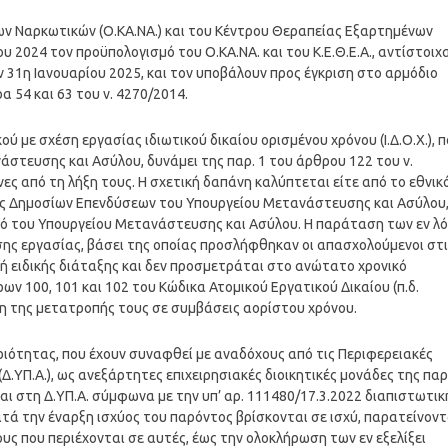
ων Ναρκωτικών (Ο.ΚΑ.ΝΑ.) και του Κέντρου Θεραπείας Εξαρτημένων
ου 2024 τον προϋπολογισμό του Ο.ΚΑ.ΝΑ. και του Κ.Ε.Θ.Ε.Α., αντίστοιχα
ν 31η Ιανουαρίου 2025, και τον υποβάλουν προς έγκριση στο αρμόδιο
 54 και 63 του ν. 4270/2014.
ύ με σχέση εργασίας ιδιωτικού δικαίου ορισμένου χρόνου (Ι.Δ.Ο.Χ.), 
στευσης και Ασύλου, δυνάμει της παρ. 1 του άρθρου 122 του ν.
νες από τη λήξη τους. Η σχετική δαπάνη καλύπτεται είτε από το εθνικ
ς Δημοσίων Επενδύσεων του Υπουργείου Μετανάστευσης και Ασύλου
μό του Υπουργείου Μετανάστευσης και Ασύλου. Η παράταση των εν λ
ης εργασίας, βάσει της οποίας προσλήφθηκαν οι απασχολούμενοι στι
ς ή ειδικής διάταξης και δεν προσμετράται στο ανώτατο χρονικό
ν 100, 101 και 102 του Κώδικα Ατομικού Εργατικού Δικαίου (π.δ.
ση της μετατροπής τους σε συμβάσεις αορίστου χρόνου.
ιότητας, που έχουν συναφθεί με αναδόχους από τις Περιφερειακές
.ΥΠ.Α.), ως ανεξάρτητες επιχειρησιακές διοικητικές μονάδες της παρ
ται στη Δ.ΥΠ.Α. σύμφωνα με την υπ’ αρ. 111480/17.3.2022 διαπιστωτικ
 κατά την έναρξη ισχύος του παρόντος βρίσκονται σε ισχύ, παρατείνοντ
ους που περιέχονται σε αυτές, έως την ολοκλήρωση των εν εξελίξει