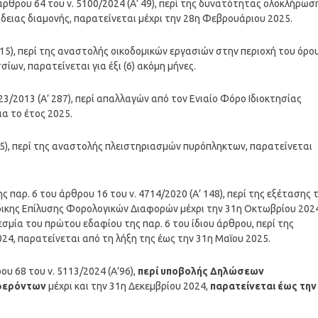
άρθρου 64 του ν. 5100/2024 (Α’ 49), περί της δυνατότητας ολοκλήρωσ
δειας διαμονής, παρατείνεται μέχρι την 28η Φεβρουάριου 2025.
215), περί της αναστολής οικοδομικών εργασιών στην περιοχή του όρο
ων, παρατείνεται για έξι (6) ακόμη μήνες.
223/2013 (Α’ 287), περί απαλλαγών από τον Ενιαίο Φόρο Ιδιοκτησίας
ια το έτος 2025.
 65), περί της αναστολής πλειστηριασμών πυρόπληκτων, παρατείνεται
 παρ. 6 του άρθρου 16 του ν. 4714/2020 (Α’ 148), περί της εξέτασης 
δικης Επίλυσης Φορολογικών Διαφορών μέχρι την 31η Οκτωβρίου 2024
σμία του πρώτου εδαφίου της παρ. 6 του ίδιου άρθρου, περί της
24, παρατείνεται από τη λήξη της έως την 31η Μαΐου 2025.
ρου 68 του ν. 5113/2024 (Α’96),
περί υποβολής Δηλώσεων
μφερόντων
μέχρι και την 31η Δεκεμβρίου 2024,
παρατείνεται έως την