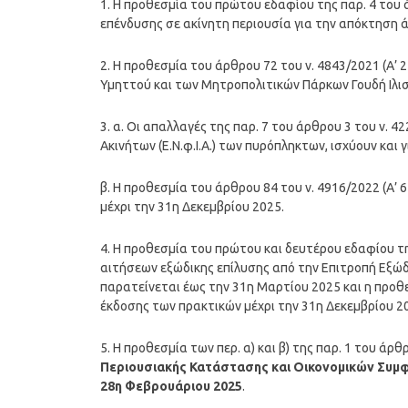
1. Η προθεσμία του πρώτου εδαφίου της παρ. 4 του 
επένδυσης σε ακίνητη περιουσία για την απόκτηση ά
2. Η προθεσμία του άρθρου 72 του ν. 4843/2021 (Α’ 
Υμηττού και των Μητροπολιτικών Πάρκων Γουδή Ιλισσί
3. α. Οι απαλλαγές της παρ. 7 του άρθρου 3 του ν. 4
Ακινήτων (Ε.Ν.φ.Ι.Α.) των πυρόπληκτων, ισχύουν και γ
β. Η προθεσμία του άρθρου 84 του ν. 4916/2022 (Α’
μέχρι την 31η Δεκεμβρίου 2025.
4. Η προθεσμία του πρώτου και δευτέρου εδαφίου της
αιτήσεων εξώδικης επίλυσης από την Επιτροπή Εξώ
παρατείνεται έως την 31η Μαρτίου 2025 και η προθε
έκδοσης των πρακτικών μέχρι την 31η Δεκεμβρίου 20
5. Η προθεσμία των περ. α) και β) της παρ. 1 του άρθ
Περιουσιακής Κατάστασης και Οικονομικών Συ
28η Φεβρουάριου 2025
.