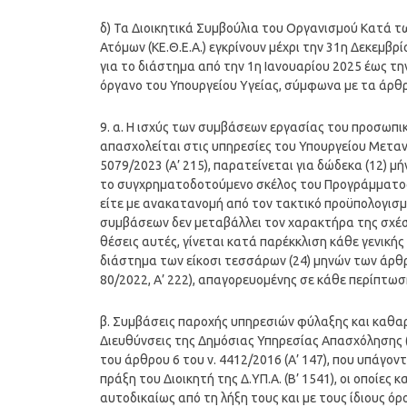
δ) Τα Διοικητικά Συμβούλια του Οργανισμού Κατά τ
Ατόμων (ΚΕ.Θ.Ε.Α.) εγκρίνουν μέχρι την 31η Δεκεμβρί
για το διάστημα από την 1η Ιανουαρίου 2025 έως τη
όργανο του Υπουργείου Υγείας, σύμφωνα με τα άρθρα
9. α. Η ισχύς των συμβάσεων εργασίας του προσωπικο
απασχολείται στις υπηρεσίες του Υπουργείου Μετανά
5079/2023 (Α’ 215), παρατείνεται για δώδεκα (12) μή
το συγχρηματοδοτούμενο σκέλος του Προγράμματο
είτε με ανακατανομή από τον τακτικό προϋπολογισ
συμβάσεων δεν μεταβάλλει τον χαρακτήρα της σχέσ
θέσεις αυτές, γίνεται κατά παρέκκλιση κάθε γενική
διάστημα των είκοσι τεσσάρων (24) μηνών των άρθρω
80/2022, Α’ 222), απαγορευομένης σε κάθε περίπτω
β. Συμβάσεις παροχής υπηρεσιών φύλαξης και καθαρ
Διευθύνσεις της Δημόσιας Υπηρεσίας Απασχόλησης (Δ
του άρθρου 6 του ν. 4412/2016 (Α’ 147), που υπάγον
πράξη του Διοικητή της Δ.ΥΠ.Α. (B’ 1541), οι οποίες
αυτοδικαίως από τη λήξη τους και με τους ίδιους όρ