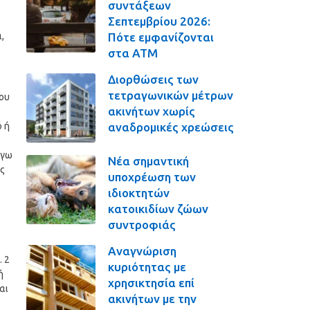
συντάξεων
Σεπτεμβρίου 2026:
Πότε εμφανίζονται
,
στα ΑΤΜ
Διορθώσεις των
τετραγωνικών μέτρων
που
ακινήτων χωρίς
αναδρομικές χρεώσεις
ό ή
,
όγω
Νέα σημαντική
ς
υποχρέωση των
ιδιοκτητών
κατοικιδίων ζώων
συντροφιάς
Αναγνώριση
. 2
κυριότητας με
ή
χρησικτησία επί
αι
ακινήτων με την