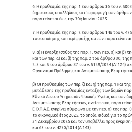
6. Η προθεσμία της παρ. 1 του άρθρου 36 του ν. 500
δημοτικούς υπαλλήλους κατ’ εφαρμογή των άρθρων 81 
παρατείνεται έως την 30ή Ιουνίου 2025.
7. Η προθεσμία της παρ. 2 του άρθρου 146 του ν. 4
ταυτοποίησης και περίφραξης αυτών, παρατείνεται γ
8. α) Η έναρξη ισχύος της παρ. 1, των περ. α) και β) τη
και των περ. α) και β) της παρ. 2 του άρθρου 30, τη
2, 3 και 5 του άρθρου 87 του ν. 5129/2024 (Α’ 124) 
Οργανισμό Πρόληψης και Αντιμετώπισης Εξαρτήσεων
β) Οι προθεσμίες των περ. ζ) και η) της παρ. 1 και της
μετάθεσης της προθεσμίας ένταξης των δομών παρο
Εθνικό Δίκτυο Υπηρεσιών Ψυχικής Υγείας και των 
Αντιμετώπισης Εξαρτήσεων, αντίστοιχα, παρατείνοντ
Ε.Ο.Π.Α.Ε. εγκρίνει σύμφωνα με την περ. α) της παρ.
το οικονομικό έτος 2025, το οποίο, ειδικά για το πρ
31 Δεκεμβρίου 2025 και τον υποβάλλει προς έγκρισ
και 63 του ν. 4270/2014 (Α’143).