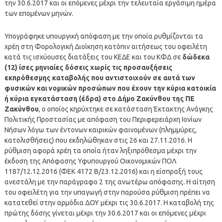
την 30.6.2017 και οι επόμενες μέχρι την τελευταία εργάσιμη ημέρα
των επομένων μηνών.
Υπογράφηκε υπουργική απόφαση με την οποία ρυθμίζονται τα
χρέη στη Φορολογική Διοίκηση κατόπιν αιτήσεως του οφειλέτη
κατά τις ισχύουσες διατάξεις του ΚΕΔΕ και του ΚΦΔ σε
δώδεκα
(12) ίσες μηνιαίες δόσεις χωρίς τις προσαυξήσεις
εκπρόθεσμης καταβολής που αντιστοιχούν σε αυτά των
φυσικών και νομικών προσώπων που έχουν την κύρια κατοικία
ή κύρια εγκατάσταση (έδρα) στο Δήμο Ζακύνθου της ΠΕ
Ζακύνθου
, ο οποίος κηρύχτηκε σε κατάσταση Έκτακτης Ανάγκης
Πολιτικής Προστασίας με απόφαση του Περιφερειάρχη Ιονίων
Νήσων λόγω των έντονων καιρικών φαινομένων (πλημμύρες,
κατολισθήσεις) που εκδηλώθηκαν στις 26 και 27.11.2016. Η
ρύθμιση αφορά χρέη τα οποία ήταν ληξιπρόθεσμα μέχρι την
έκδοση της Απόφασης Υφυπουργού Οικονομικών ΠΟΛ
1187/12.12.2016 (ΦΕΚ 4172 Β/23.12.2016) και η είσπραξή τους
ανεστάλη με την παράγραφο 2 της ανωτέρω απόφασης. Η αίτηση
του οφειλέτη για την υπαγωγή στην παρούσα ρύθμιση πρέπει να
κατατεθεί στην αρμόδια ΔΟΥ μέχρι τις 30.6.2017. Η καταβολή της
πρώτης δόσης γίνεται μέχρι την 30.6.2017 και οι επόμενες μέχρι