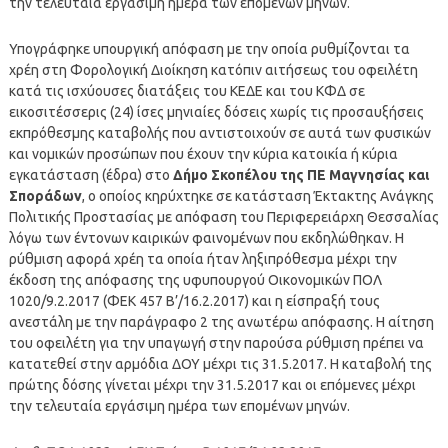
την τελευταία εργάσιμη ημέρα των επομένων μηνών.
Υπογράφηκε υπουργική απόφαση με την οποία ρυθμίζονται τα
χρέη στη Φορολογική Διοίκηση κατόπιν αιτήσεως του οφειλέτη
κατά τις ισχύουσες διατάξεις του ΚΕΔΕ και του ΚΦΔ σε
εικοσιτέσσερις (24) ίσες μηνιαίες δόσεις χωρίς τις προσαυξήσεις
εκπρόθεσμης καταβολής που αντιστοιχούν σε αυτά των φυσικών
και νομικών προσώπων που έχουν την κύρια κατοικία ή κύρια
εγκατάσταση (έδρα) στο
Δήμο Σκοπέλου της ΠΕ Μαγνησίας και
Σποράδων
, ο οποίος κηρύχτηκε σε κατάσταση Έκτακτης Ανάγκης
Πολιτικής Προστασίας με απόφαση του Περιφερειάρχη Θεσσαλίας
λόγω των έντονων καιρικών φαινομένων που εκδηλώθηκαν. Η
ρύθμιση αφορά χρέη τα οποία ήταν ληξιπρόθεσμα μέχρι την
έκδοση της απόφασης της υφυπουργού Οικονομικών ΠΟΛ
1020/9.2.2017 (ΦΕΚ 457 Β’/16.2.2017) και η είσπραξή τους
ανεστάλη με την παράγραφο 2 της ανωτέρω απόφασης. Η αίτηση
του οφειλέτη για την υπαγωγή στην παρούσα ρύθμιση πρέπει να
κατατεθεί στην αρμόδια ΔΟΥ μέχρι τις 31.5.2017. Η καταβολή της
πρώτης δόσης γίνεται μέχρι την 31.5.2017 και οι επόμενες μέχρι
την τελευταία εργάσιμη ημέρα των επομένων μηνών.