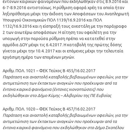
έντονων καιρικών φαινομένων που εκδηλώθηκαν στις 8.9.2016 και
6-7-8.9.2016 αντιστοίχως. Η ρύθμιση αφορά χρέη τα οποία ήταν
ληξιπρόθεσμα μέχρι την έκδοση των Αποφάσεων του Αναπληρωτή
Υπουργού Οικονομικών ΠΟΛ 1139/16.9.2016 και ΠΟΛ
1132/16.9.2016 και η είσπραξή τους ανεστάλη με την παράγραφο
2 των ανωτέρω αποφάσεων. Η αίτηση του οφειλέτη για την
υπαγωγή στην παρούσα ρύθμιση πρέπει να κατατεθεί στην
αρμόδια ΔΟΥ μέχρι τις 6.4.2017. Η καταβολή της πρώτης δόσης
γίνεται μέχρι την 10.4. 2017 και οι επόμενες μέχρι την τελευταία
εργάσιμη ημέρα των επομένων μηνών.
Αριθμ. ΠΟΛ. 1021 – ΦΕΚ Τεύχος Β 455/16.02.2017
Παράταση και αναστολή καταβολής βεβαιωμένων οφειλών, για την
αντιμετώπιση των έκτακτων αναγκών που προέκυψαν από τα
έντονα καιρικά φαινόμενα (έντονες χιονοπτώσεις) που
εκδηλώθηκαν στο Δήμο Κύμης – Αλιβερίου της ΠΕ Ευβοίας
Αριθμ. ΠΟΛ. 1020 – ΦΕΚ Τεύχος Β 457/16.02.2017
Παράταση και αναστολή καταβολής βεβαιωμένων οφειλών, για την
αντιμετώπιση των έκτακτων αναγκών που προέκυψαν από τα
έντονα καιρικά φαινόμενα που εκδηλώθηκαν στο Δήμο Σκοπέλου