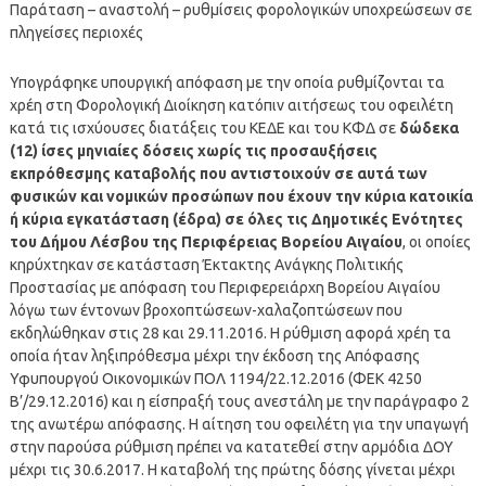
Παράταση – αναστολή – ρυθμίσεις φορολογικών υποχρεώσεων σε
πληγείσες περιοχές
Υπογράφηκε υπουργική απόφαση με την οποία ρυθμίζονται τα
χρέη στη Φορολογική Διοίκηση κατόπιν αιτήσεως του οφειλέτη
κατά τις ισχύουσες διατάξεις του ΚΕΔΕ και του ΚΦΔ σε
δώδεκα
(12) ίσες μηνιαίες δόσεις χωρίς τις προσαυξήσεις
εκπρόθεσμης καταβολής που αντιστοιχούν σε αυτά των
φυσικών και νομικών προσώπων που έχουν την κύρια κατοικία
ή κύρια εγκατάσταση (έδρα) σε όλες τις Δημοτικές Ενότητες
του Δήμου Λέσβου της Περιφέρειας Βορείου Αιγαίου
, οι οποίες
κηρύχτηκαν σε κατάσταση Έκτακτης Ανάγκης Πολιτικής
Προστασίας με απόφαση του Περιφερειάρχη Βορείου Αιγαίου
λόγω των έντονων βροχοπτώσεων-χαλαζοπτώσεων που
εκδηλώθηκαν στις 28 και 29.11.2016. Η ρύθμιση αφορά χρέη τα
οποία ήταν ληξιπρόθεσμα μέχρι την έκδοση της Απόφασης
Υφυπουργού Οικονομικών ΠΟΛ 1194/22.12.2016 (ΦΕΚ 4250
Β’/29.12.2016) και η είσπραξή τους ανεστάλη με την παράγραφο 2
της ανωτέρω απόφασης. Η αίτηση του οφειλέτη για την υπαγωγή
στην παρούσα ρύθμιση πρέπει να κατατεθεί στην αρμόδια ΔΟΥ
μέχρι τις 30.6.2017. Η καταβολή της πρώτης δόσης γίνεται μέχρι