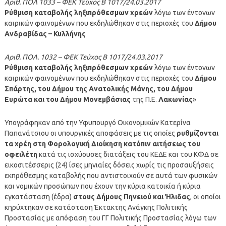
Αριθ. ΠΟΛ 1033 – ΦΕΚ Τεύχος Β 1017/24.03.2017
Ρύθμιση καταβολής ληξιπρόθεσμων χρεών
λόγω των έντονων
καιρικών φαινομένων που εκδηλώθηκαν στις περιοχές του
Δήμου
Ανδραβίδας – Κυλλήνης
Αριθ. ΠΟΛ. 1032
– ΦΕΚ Τεύχος Β 1017/24.03.2017
Ρύθμιση καταβολής ληξιπρόθεσμων χρεών
λόγω των έντονων
καιρικών φαινομένων που εκδηλώθηκαν στις περιοχές του
Δήμου
Σπάρτης, του Δήμου της Ανατολικής Μάνης, του Δήμου
Ευρώτα και του Δήμου Μονεμβάσιας
της Π.Ε.
Λακωνίας
»
Υπογράφηκαν από την Υφυπουργό Οικονομικών Κατερίνα
Παπανάτσιου οι υπουργικές αποφάσεις με τις οποίες
ρυθμίζονται
τα χρέη στη Φορολογική Διοίκηση κατόπιν αιτήσεως του
οφειλέτη
κατά τις ισχύουσες διατάξεις του ΚΕΔΕ και του ΚΦΔ σε
εικοσιτέσσερις (24) ίσες μηνιαίες δόσεις χωρίς τις προσαυξήσεις
εκπρόθεσμης καταβολής που αντιστοιχούν σε αυτά των φυσικών
και νομικών προσώπων που έχουν την κύρια κατοικία ή κύρια
εγκατάσταση (έδρα)
στους Δήμους Πηνειού και Ήλιδας
, οι οποίοι
κηρύχτηκαν σε κατάσταση Έκτακτης Ανάγκης Πολιτικής
Προστασίας με απόφαση του ΓΓ Πολιτικής Προστασίας λόγω των