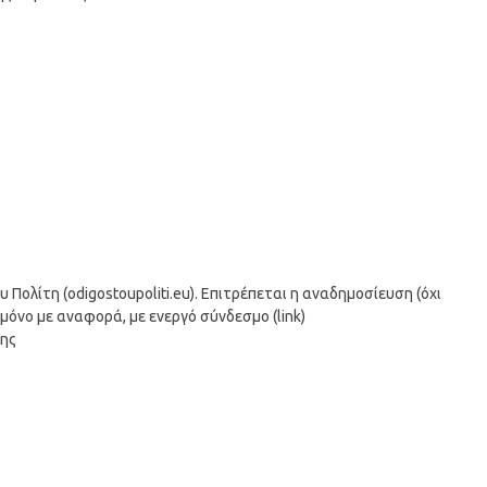
ολίτη (odigostoupoliti.eu). Επιτρέπεται η αναδημοσίευση (όχι
μόνο με αναφορά, με ενεργό σύνδεσμο (link)
σης