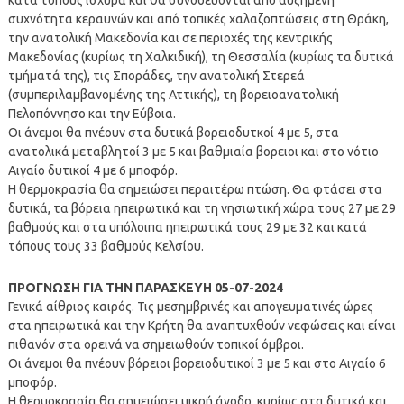
συχνότητα κεραυνών και από τοπικές χαλαζοπτώσεις στη Θράκη,
την ανατολική Μακεδονία και σε περιοχές της κεντρικής
Μακεδονίας (κυρίως τη Χαλκιδική), τη Θεσσαλία (κυρίως τα δυτικά
τμήματά της), τις Σποράδες, την ανατολική Στερεά
(συμπεριλαμβανομένης της Αττικής), τη βορειοανατολική
Πελοπόννησο και την Εύβοια.
Οι άνεμοι θα πνέουν στα δυτικά βορειοδυτκοί 4 με 5, στα
ανατολικά μεταβλητοί 3 με 5 και βαθμιαία βορειοι και στο νότιο
Αιγαίο δυτικοί 4 με 6 μποφόρ.
Η θερμοκρασία θα σημειώσει περαιτέρω πτώση. Θα φτάσει στα
δυτικά, τα βόρεια ηπειρωτικά και τη νησιωτική χώρα τους 27 με 29
βαθμούς και στα υπόλοιπα ηπειρωτικά τους 29 με 32 και κατά
τόπους τους 33 βαθμούς Κελσίου.
ΠΡΟΓΝΩΣΗ ΓΙΑ ΤΗΝ ΠΑΡΑΣΚΕΥΗ 05-07-2024
Γενικά αίθριος καιρός. Τις μεσημβρινές και απογευματινές ώρες
στα ηπειρωτικά και την Κρήτη θα αναπτυχθούν νεφώσεις και είναι
πιθανόν στα ορεινά να σημειωθούν τοπικοί όμβροι.
Οι άνεμοι θα πνέουν βόρειοι βορειοδυτικοί 3 με 5 και στο Αιγαίο 6
μποφόρ.
Η θερμοκρασία θα σημειώσει μικρή άνοδο, κυρίως στα δυτικά και