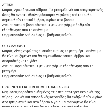
ΑΤΤΙΚΗ
Καιρός: Αρχικά γενικά αίθριος. Τις μεσημβρινές και απογευματινές
ώρες θα αναπτυχθούν πρόσκαιρες νεφώσεις οπότε και θα
σημειωθούν τοπικοί όμβροι, κυρίως στα βόρεια.
Ανεμοι: Δυτικοί βορειοδυτικοί 3 με 5 μποφόρ, με βαθμιαία
εξασθένηση από το απόγευμα.
Θερμοκρασία: Από 24 έως 35 βαθμούς Κελσίου.
ΘΕΣΣΑΛΟΝΙΚΗ
Καιρός: Λίγες νεφώσεις οι οποίες κυρίως το μεσημέρι – απόγευμα
θα είναι αυξημένες και θα σημειωθούν τοπικοί όμβροι και
σποραδικές καταιγίδες.
Ανεμοι: Βορειοδυτικοί 3 με 5 μποφόρ με εξασθένηση από το
μεσημέρι.
Θερμοκρασία: Από 21 έως 31 βαθμούς Κελσίου.
ΠΡΟΓΝΩΣΗ ΓΙΑ ΤΗΝ ΠΕΜΠΤΗ 04-07-2024
Νεφώσεις παροδικά αυξημένες στις περισσότερες περιοχές της
χώρας. Βροχές και σποραδικές καταιγίδες θα εκδηλωθούν κυρίως
στα ηπειρωτικά και στο βόρειο Αιγαίο. Τα φαινόμενα θα είναι
κατά τόπους ισχυρά και θα συνοδεύονται από αυξημένη