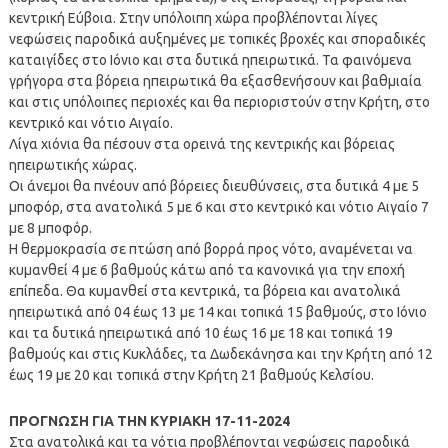
κεντρική Εύβοια. Στην υπόλοιπη χώρα προβλέπονται λίγες
νεφώσεις παροδικά αυξημένες με τοπικές βροχές και σποραδικές
καταιγίδες στο Ιόνιο και στα δυτικά ηπειρωτικά. Τα φαινόμενα
γρήγορα στα βόρεια ηπειρωτικά θα εξασθενήσουν και βαθμιαία
και στις υπόλοιπες περιοχές και θα περιοριστούν στην Κρήτη, στο
κεντρικό και νότιο Αιγαίο.
Λίγα χιόνια θα πέσουν στα ορεινά της κεντρικής και βόρειας
ηπειρωτικής χώρας.
Οι άνεμοι θα πνέουν από βόρειες διευθύνσεις, στα δυτικά 4 με 5
μποφόρ, στα ανατολικά 5 με 6 και στο κεντρικό και νότιο Αιγαίο 7
με 8 μποφόρ.
Η θερμοκρασία σε πτώση από βορρά προς νότο, αναμένεται να
κυμανθεί 4 με 6 βαθμούς κάτω από τα κανονικά για την εποχή
επίπεδα. Θα κυμανθεί στα κεντρικά, τα βόρεια και ανατολικά
ηπειρωτικά από 04 έως 13 με 14 και τοπικά 15 βαθμούς, στο Ιόνιο
και τα δυτικά ηπειρωτικά από 10 έως 16 με 18 και τοπικά 19
βαθμούς και στις Κυκλάδες, τα Δωδεκάνησα και την Κρήτη από 12
έως 19 με 20 και τοπικά στην Κρήτη 21 βαθμούς Κελσίου.
ΠΡΟΓΝΩΣΗ ΓΙΑ ΤHN ΚΥΡΙΑΚΗ 17-11-2024
Στα ανατολικά και τα νότια προβλέπονται νεφώσεις παροδικά