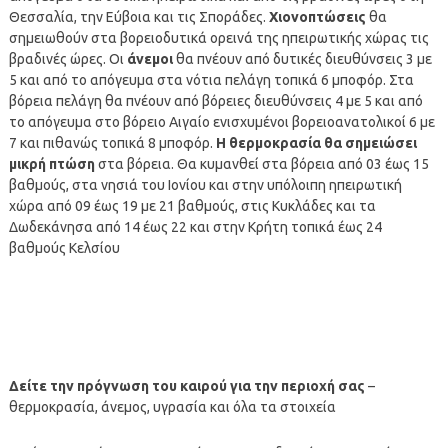
Θεσσαλία, την Εύβοια και τις Σποράδες.
Χιονοπτώσεις
θα
σημειωθούν στα βορειοδυτικά ορεινά της ηπειρωτικής χώρας τις
βραδινές ώρες. Οι
άνεμοι
θα πνέουν από δυτικές διευθύνσεις 3 με
5 και από το απόγευμα στα νότια πελάγη τοπικά 6 μποφόρ. Στα
βόρεια πελάγη θα πνέουν από βόρειες διευθύνσεις 4 με 5 και από
το απόγευμα στο βόρειο Αιγαίο ενισχυμένοι βορειοανατολικοί 6 με
7 και πιθανώς τοπικά 8 μποφόρ.
Η θερμοκρασία θα σημειώσει
μικρή πτώση
στα βόρεια. Θα κυμανθεί στα βόρεια από 03 έως 15
βαθμούς, στα νησιά του Ιονίου και στην υπόλοιπη ηπειρωτική
χώρα από 09 έως 19 με 21 βαθμούς, στις Κυκλάδες και τα
Δωδεκάνησα από 14 έως 22 και στην Κρήτη τοπικά έως 24
βαθμούς Κελσίου
Δείτε την πρόγνωση του καιρού για την περιοχή σας
–
θερμοκρασία, άνεμος, υγρασία και όλα τα στοιχεία