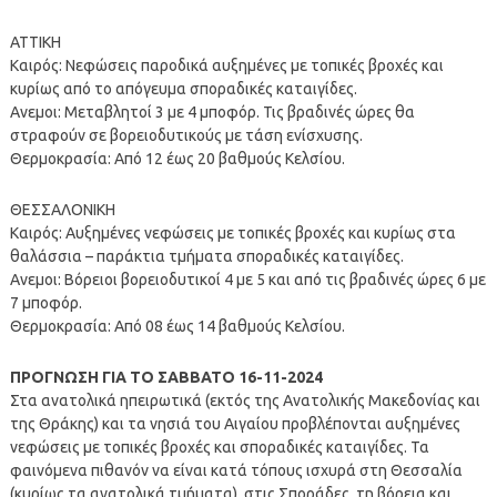
ΑΤΤΙΚΗ
Καιρός: Νεφώσεις παροδικά αυξημένες με τοπικές βροχές και
κυρίως από το απόγευμα σποραδικές καταιγίδες.
Ανεμοι: Μεταβλητοί 3 με 4 μποφόρ. Τις βραδινές ώρες θα
στραφούν σε βορειοδυτικούς με τάση ενίσχυσης.
Θερμοκρασία: Από 12 έως 20 βαθμούς Κελσίου.
ΘΕΣΣΑΛΟΝΙΚΗ
Καιρός: Αυξημένες νεφώσεις με τοπικές βροχές και κυρίως στα
θαλάσσια – παράκτια τμήματα σποραδικές καταιγίδες.
Ανεμοι: Βόρειοι βορειοδυτικοί 4 με 5 και από τις βραδινές ώρες 6 με
7 μποφόρ.
Θερμοκρασία: Από 08 έως 14 βαθμούς Κελσίου.
ΠΡΟΓΝΩΣΗ ΓΙΑ ΤΟ ΣΑΒΒΑΤΟ 16-11-2024
Στα ανατολικά ηπειρωτικά (εκτός της Ανατολικής Μακεδονίας και
της Θράκης) και τα νησιά του Αιγαίου προβλέπονται αυξημένες
νεφώσεις με τοπικές βροχές και σποραδικές καταιγίδες. Τα
φαινόμενα πιθανόν να είναι κατά τόπους ισχυρά στη Θεσσαλία
(κυρίως τα ανατολικά τμήματα), στις Σποράδες, τη βόρεια και