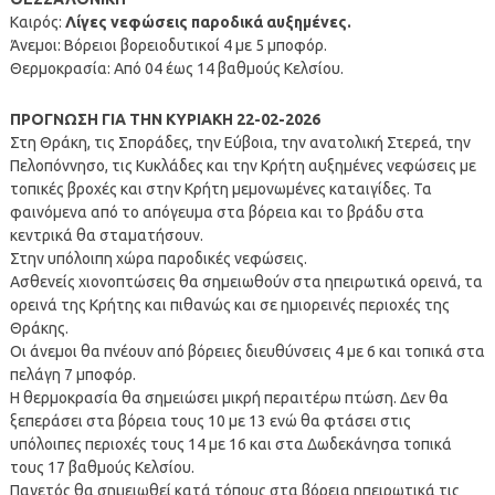
Καιρός:
Λίγες νεφώσεις παροδικά αυξημένες.
Άνεμοι: Βόρειοι βορειοδυτικοί 4 με 5 μποφόρ.
Θερμοκρασία: Από 04 έως 14 βαθμούς Κελσίου.
ΠΡΟΓΝΩΣΗ ΓΙΑ ΤΗΝ ΚΥΡΙΑΚΗ 22-02-2026
Στη Θράκη, τις Σποράδες, την Εύβοια, την ανατολική Στερεά, την
Πελοπόννησο, τις Κυκλάδες και την Κρήτη αυξημένες νεφώσεις με
τοπικές βροχές και στην Κρήτη μεμονωμένες καταιγίδες. Τα
φαινόμενα από το απόγευμα στα βόρεια και το βράδυ στα
κεντρικά θα σταματήσουν.
Στην υπόλοιπη χώρα παροδικές νεφώσεις.
Ασθενείς χιονοπτώσεις θα σημειωθούν στα ηπειρωτικά ορεινά, τα
ορεινά της Κρήτης και πιθανώς και σε ημιορεινές περιοχές της
Θράκης.
Οι άνεμοι θα πνέουν από βόρειες διευθύνσεις 4 με 6 και τοπικά στα
πελάγη 7 μποφόρ.
Η θερμοκρασία θα σημειώσει μικρή περαιτέρω πτώση. Δεν θα
ξεπεράσει στα βόρεια τους 10 με 13 ενώ θα φτάσει στις
υπόλοιπες περιοχές τους 14 με 16 και στα Δωδεκάνησα τοπικά
τους 17 βαθμούς Κελσίου.
Παγετός θα σημειωθεί κατά τόπους στα βόρεια ηπειρωτικά τις