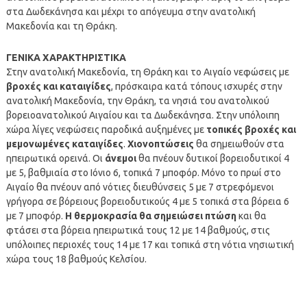
στα Δωδεκάνησα και μέχρι το απόγευμα στην ανατολική
Μακεδονία και τη Θράκη.
ΓΕΝΙΚΑ ΧΑΡΑΚΤΗΡΙΣΤΙΚΑ
Στην ανατολική Μακεδονία, τη Θράκη και το Αιγαίο νεφώσεις με
βροχές και καταιγίδες
, πρόσκαιρα κατά τόπους ισχυρές στην
ανατολική Μακεδονία, την Θράκη, τα νησιά του ανατολικού
βορειοανατολικού Αιγαίου και τα Δωδεκάνησα. Στην υπόλοιπη
χώρα λίγες νεφώσεις παροδικά αυξημένες με
τοπικές βροχές και
μεμονωμένες καταιγίδες
.
Χιονοπτώσεις
θα σημειωθούν στα
ηπειρωτικά ορεινά. Οι
άνεμοι
θα πνέουν δυτικοί βορειοδυτικοί 4
με 5, βαθμιαία στο Ιόνιο 6, τοπικά 7 μποφόρ. Μόνο το πρωί στο
Αιγαίο θα πνέουν από νότιες διευθύνσεις 5 με 7 στρεφόμενοι
γρήγορα σε βόρειους βορειοδυτικούς 4 με 5 τοπικά στα βόρεια 6
με 7 μποφόρ.
Η θερμοκρασία θα σημειώσει πτώση
και θα
φτάσει στα βόρεια ηπειρωτικά τους 12 με 14 βαθμούς, στις
υπόλοιπες περιοχές τους 14 με 17 και τοπικά στη νότια νησιωτική
χώρα τους 18 βαθμούς Κελσίου.