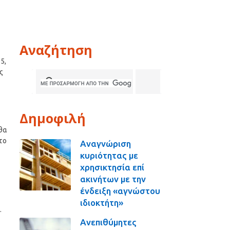
Αναζήτηση
5,
ς
Δημοφιλή
 θα
το
Αναγνώριση
κυριότητας με
χρησικτησία επί
ακινήτων με την
ένδειξη «αγνώστου
ιδιοκτήτη»
.
Ανεπιθύμητες