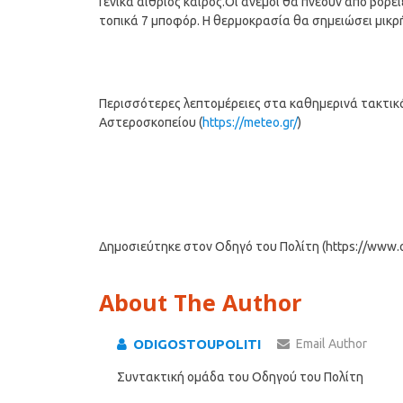
Γενικά αίθριος καιρός.Οι άνεμοι θα πνέουν από βόρει
τοπικά 7 μποφόρ. Η θερμοκρασία θα σημειώσει μικρ
Περισσότερες λεπτομέρειες στα καθημερινά τακτικά 
Αστεροσκοπείου (
https://meteo.gr/
)
Δημοσιεύτηκε στον Οδηγό του Πολίτη (https://www.od
About The Author
ODIGOSTOUPOLITI
Email Author
Συντακτική ομάδα του Οδηγού του Πολίτη