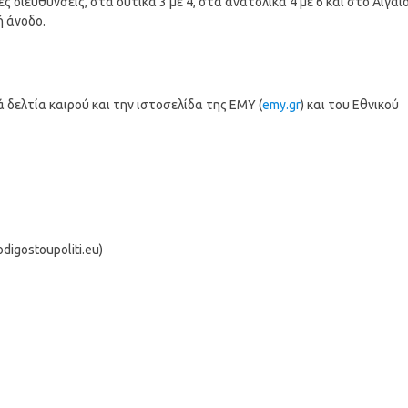
ες διευθύνσεις, στα δυτικά 3 με 4, στα ανατολικά 4 με 6 και στο Αιγαί
ή άνοδο.
δελτία καιρού και την ιστοσελίδα της ΕΜΥ (
emy.gr
) και του Εθνικού
igostoupoliti.eu)