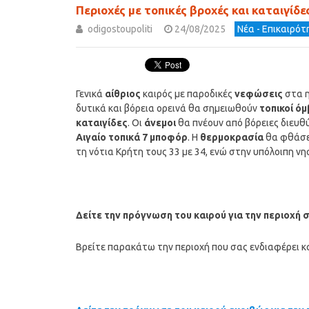
Περιοχές με τοπικές βροχές και καταιγίδε
odigostoupoliti
24/08/2025
Νέα - Επικαιρό
Γενικά
αίθριος
καιρός με παροδικές
νεφώσεις
στα η
δυτικά και βόρεια ορεινά θα σημειωθούν
τοπικοί όμ
καταιγίδες
. Οι
άνεμοι
θα πνέουν από βόρειες διευθύν
Αιγαίο τοπικά 7 μποφόρ
. Η
θερμοκρασία
θα φθάσει
τη νότια Κρήτη τους 33 με 34, ενώ στην υπόλοιπη ν
Δείτε την πρόγνωση του καιρού για την περιοχή 
Βρείτε παρακάτω την περιοχή που σας ενδιαφέρει κα