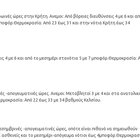
πρωινές ώρες στην Κρήτη. Ανεμοι: Από βόρειες διευθύνσεις 4 με 6 και α
ποφόρ.Θερμοκρασία: Από 23 έως 31 και στην νότια Κρήτη έως 34
σεις 4 με 6 και από το μεσημέρι στανότια 5 με 7 μποφόρ.Θερμοκρασία: 
ινές -απογευματινές ώρες. Ανεμοι: Μεταβλητοί 3 με 4 και στα ανατολικ
ερμοκρασία: Από 22 έως 33 με 34 βαθμούς Κελσίου.
 μεσημβρινές -απογευματινές ώρες, οπότε είναι πιθανό να σημειωθούν
οί ασθενείς και το μεσημέρι-απόγευμα νότιοι έως 4μποφόρ.Θερμοκρασ