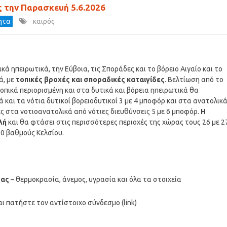
ες την Παρασκευή 5.6.2026
τητα
καιρός
 ηπειρωτικά, την Εύβοια, τις Σποράδες και το βόρειο Αιγαίο και το
ά, με
τοπικές βροχές και σποραδικές καταιγίδες
. Βελτίωση από το
τοπικά περιορισμένη και στα δυτικά και βόρεια ηπειρωτικά θα
 και τα νότια δυτικοί βορειοδυτικοί 3 με 4 μποφόρ και στα ανατολικ
ς στα νοτιοανατολικά από νότιες διευθύνσεις 5 με 6 μποφόρ.
Η
λή
και θα φτάσει στις περισσότερες περιοχές της χώρας τους 26 με 2
30 βαθμούς Κελσίου.
σας
– θερμοκρασία, άνεμος, υγρασία και όλα τα στοιχεία
ι πατήστε τον αντίστοιχο σύνδεσμο (link)