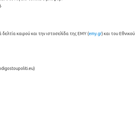
.
δελτία καιρού και την ιστοσελίδα της ΕΜΥ (
emy.gr
) και του Εθνικού
igostoupoliti.eu)