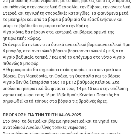
Στη υπόλοιπη χώρα νεφώσεις με τοπικές βροχές και στις Σποράδες
και πιθανώς στην ανατολική Θεσσαλία, την Εύβοια, την ανατολική
Στερεά και την Κρήτη σποραδικές καταιγίδες. Τα φαινόμενα μετά
το μεσημέρι και από τα βόρεια βαθμιαία θα εξασθενήσουν και
μέχρι το βράδυ θα περιοριστούν στην Κρήτη.
Λίγα χιόνια θα πέσουν στα κεντρικά και βόρεια ορεινά της
ηπειρωτικής χώρας.
Οι άνεμοι θα πνέουν στα δυτικά ανατολικοί βορειοανατολικοί 4 με
6 μποφόρ, στα ανατολικά βόρειοι βορειοανατολικοί 4 με 6, στο
Αιγαίο βαθμιαία τοπικά 7 και από το απόγευμα στο νότιο Αιγαίο
πιθανώς 8 μποφόρ.
Η θερμοκρασία θα σημειώσει πτώση κυρίως στα κεντρικά και
βόρεια. Στη Μακεδονία, τη Θράκη, τη Θεσσαλία και το βόρειο
Αιγαίο δεν θα ξεπεράσει τους 10 με 12 βαθμούς Κελσίου. Στα
υπόλοιπα ηπειρωτικά θα φτάσει τους 14 με 16 και στην υπόλοιπη
νησιωτική χώρα τους 16 με 18 βαθμούς Κελσίου. Παγετός θα
σημειωθεί κατά τόπους στα βόρεια τις βραδινές ώρες.
ΠΡΟΓΝΩΣΗ ΓΙΑ ΤΗΝ ΤΡΙΤΗ 04-03-2025
Στο Ιόνιο, τα δυτικά και βόρεια ηπειρωτικά και τα νησιά του
ανατολικού Αιγαίου λίγες τοπικές νεφώσεις.
Στη υπόλοιπη χώρα νεφώσεις παροδικά αυξημένες με τοπικές