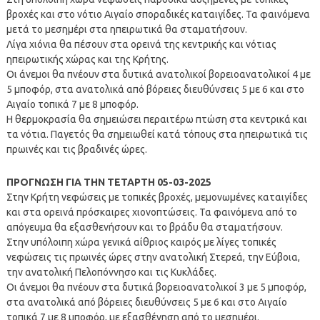
βροχές και στο νότιο Αιγαίο σποραδικές καταιγίδες. Τα φαινόμενα
μετά το μεσημέρι στα ηπειρωτικά θα σταματήσουν.
Λίγα χιόνια θα πέσουν στα ορεινά της κεντρικής και νότιας
ηπειρωτικής χώρας και της Κρήτης.
Οι άνεμοι θα πνέουν στα δυτικά ανατολικοί βορειοανατολικοί 4 με
5 μποφόρ, στα ανατολικά από βόρειες διευθύνσεις 5 με 6 και στο
Αιγαίο τοπικά 7 με 8 μποφόρ.
Η θερμοκρασία θα σημειώσει περαιτέρω πτώση στα κεντρικά και
τα νότια. Παγετός θα σημειωθεί κατά τόπους στα ηπειρωτικά τις
πρωινές και τις βραδινές ώρες.
ΠΡΟΓΝΩΣΗ ΓΙΑ ΤΗΝ ΤΕΤΑΡΤΗ 05-03-2025
Στην Κρήτη νεφώσεις με τοπικές βροχές, μεμονωμένες καταιγίδες
και στα ορεινά πρόσκαιρες χιονοπτώσεις. Τα φαινόμενα από το
απόγευμα θα εξασθενήσουν και το βράδυ θα σταματήσουν.
Στην υπόλοιπη χώρα γενικά αίθριος καιρός με λίγες τοπικές
νεφώσεις τις πρωινές ώρες στην ανατολική Στερεά, την Εύβοια,
την ανατολική Πελοπόννησο και τις Κυκλάδες.
Οι άνεμοι θα πνέουν στα δυτικά βορειοανατολικοί 3 με 5 μποφόρ,
στα ανατολικά από βόρειες διευθύνσεις 5 με 6 και στο Αιγαίο
τοπικά 7 με 8 μποφόρ, με εξασθένηση από το μεσημέρι.