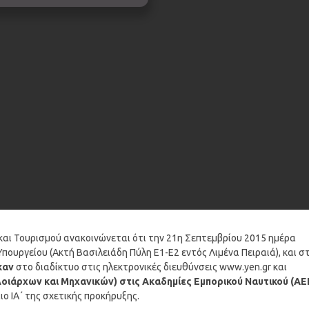
 και Τουρισμού ανακοινώνεται ότι την 21η Σεπτεμβρίου 2015 ημέρα
ουργείου (Ακτή Βασιλειάδη Πύλη Ε1-Ε2 εντός Λιμένα Πειραιά), και σ
καν
στο διαδίκτυο στις ηλεκτρονικές διευθύνσεις www.yen.gr και
λοιάρχων και Μηχανικών) στις Ακαδημίες Εμπορικού Ναυτικού (ΑΕ
ο ΙΑ΄ της σχετικής προκήρυξης.