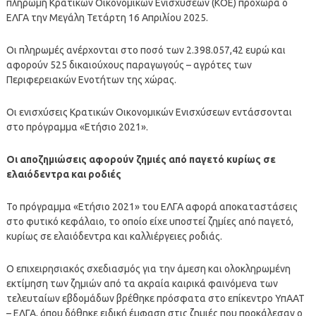
πληρωμή Κρατικών Οικονομικών Ενισχύσεων (ΚΟΕ) προχωρά ο
ΕΛΓΑ την Μεγάλη Τετάρτη 16 Απριλίου 2025.
Οι πληρωμές ανέρχονται στο ποσό των 2.398.057,42 ευρώ και
αφορούν 525 δικαιούχους παραγωγούς – αγρότες των
Περιφερειακών Ενοτήτων της χώρας.
Οι ενισχύσεις Κρατικών Οικονομικών Ενισχύσεων εντάσσονται
στο πρόγραμμα «Ετήσιο 2021».
Οι αποζημιώσεις αφορούν ζημιές από παγετό κυρίως σε
ελαιόδεντρα και ροδιές
Το πρόγραμμα «Ετήσιο 2021» του ΕΛΓΑ αφορά αποκαταστάσεις
στο φυτικό κεφάλαιο, το οποίο είχε υποστεί ζημίες από παγετό,
κυρίως σε ελαιόδεντρα και καλλιέργειες ροδιάς.
Ο επιχειρησιακός σχεδιασμός για την άμεση και ολοκληρωμένη
εκτίμηση των ζημιών από τα ακραία καιρικά φαινόμενα των
τελευταίων εβδομάδων βρέθηκε πρόσφατα στο επίκεντρο ΥπΑΑΤ
– ΕΛΓΑ, όπου δόθηκε ειδική έμφαση στις ζημιές που προκάλεσαν ο