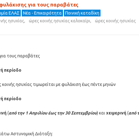
ή φυλάκισης για τους παραβάτες
ομία ΕΛΑΣ
Νέα - Επικαιρότητα
Ποινική καταδίκη
ινής ησυχίας
,
ώρες κοινής ησυχίας καλοκαίρι
,
ώρες κοινής ησυχίας
ς για τους παραβάτες
νή περίοδο
ς κοινής ησυχίας τιμωρείται με φυλάκιση έως πέντε μηνών
νή περίοδο
ινή
(
από την 1 Απριλίου έως την 30 Σεπτεμβρίου
) και
χειμερινή
(
από 
ακάτω Αστυνομική Διάταξη: