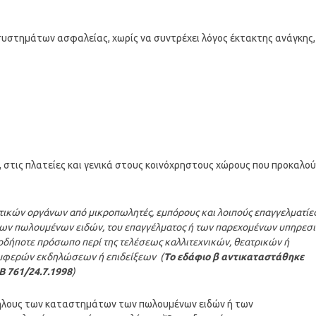
συστημάτων ασφαλείας, χωρίς να συντρέχει λόγος έκτακτης ανάγκης,
, στις πλατείες και γενικά στους κοινόχρηστους χώρους που προκαλο
τικών οργάνων από μικροπωλητές, εμπόρους και λοιπούς επαγγελματίες
των πωλουμένων ειδών, του επαγγέλματος ή των παρεχομένων υπηρεσ
οιοδήποτε πρόσωπο περί της τελέσεως καλλιτεχνικών, θεατρικών ή
μφερών εκδηλώσεων ή επιδείξεων (
Το εδάφιο β αντικαταστάθηκε
Β 761/24.7.1998
)
λλήλους των καταστημάτων των πωλουμένων ειδών ή των