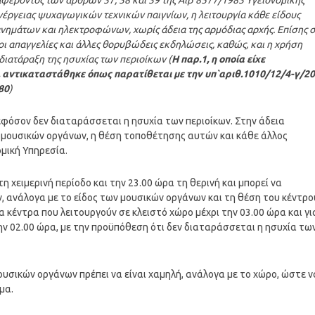
αφέροντος των άρθρων 37, 38 και 39 της Αιβ 8577/1983 Υγειονομικής
ιενέργειας ψυχαγωγικών τεχνικών παιγνίων, η λειτουργία κάθε είδους
μάτων και ηλεκτροφώνων, χωρίς άδεια της αρμόδιας αρχής. Επίσης 
ι απαγγελίες και άλλες θορυβώδεις εκδηλώσεις, καθώς, και η χρήση
διατάραξη της ησυχίας
των περιοίκων (
Η παρ.1, η οποία είχε
, αντικαταστάθηκε όπως παρατίθεται με την υπ`αριθ.1010/12/4-γ/2
80
)
εφόσον δεν διαταράσσεται η ησυχία των περιοίκων. Στην άδεια
ων μουσικών οργάνων, η θέση τοποθέτησης αυτών και κάθε άλλος
ομική Υπηρεσία.
η χειμερινή περίοδο και την 23.00 ώρα τη θερινή και μπορεί να
 ανάλογα με το είδος των μουσικών οργάνων και τη θέση του κέντρο
α κέντρα που λειτουργούν σε κλειστό χώρο μέχρι την 03.00 ώρα και γι
ην 02.00 ώρα, με την προϋπόθεση ότι δεν διαταράσσεται η ησυχία τω
ουσικών οργάνων πρέπει να είναι χαμηλή, ανάλογα με το χώρο, ώστε ν
μα.