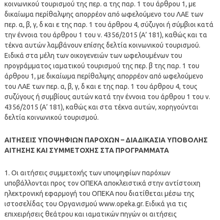
κοινωνικού τουρισμού της περ. α της παρ. 1 του άρθρου 1, με
δικαίωμα περίθαλψης απορρέον από ωφελούμενο του ΛΑΕ των
περ. α, β, γ, δ και ε της παρ. 1 του άρθρου 4, σύζυγοι ή σύμβιοι κατά
την έννοια του άρθρου 1 του ν. 4356/2015 (Α’ 181), καθώς και τα
τέκνα αυτών λαμβάνουν επίσης δελτία κοινωνικού τουρισμού.
Ειδικά στα μέλη των οικογενειών των ωφελουμένων του
προγράμματος ιαματικού τουρισμού της περ. β της παρ. 1 του
άρθρου 1, με δικαίωμα περίθαλψης απορρέον από ωφελούμενο
του ΛΑΕ των περ. α, β, γ, δ και ε της παρ. 1 του άρθρου 4, τους
συζύγους ή συμβίους αυτών κατά την έννοια του άρθρου 1 του ν.
4356/2015 (Α’ 181), καθώς και στα τέκνα αυτών, χορηγούνται
δελτία κοινωνικού τουρισμού.
ΑΙΤΗΣΕΙΣ ΥΠΟΨΗΦΙΩΝ ΠΑΡΟΧΩΝ – ΔΙΑΔΙΚΑΣΙΑ ΥΠΟΒΟΛΗΣ
ΑΙΤΗΣΗΣ ΚΑΙ ΣΥΜΜΕΤΟΧΗΣ ΣΤΑ ΠΡΟΓΡΑΜΜΑΤΑ
1. Οι αιτήσεις συμμετοχής των υποψηφίων παρόχων
υποβάλλονται προς τον ΟΠΕΚΑ αποκλειστικά στην αντίστοιχη
ηλεκτρονική εφαρμογή του ΟΠΕΚΑ που διατίθεται μέσω της
ιστοσελίδας του Οργανισμού www.opeka.gr. Ειδικά για τις
επιχειρήσεις θεάτρου και ιαματικών πηγών οι αιτήσεις