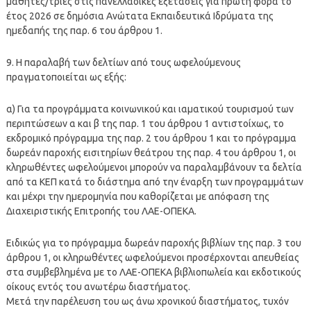
μαθητές/τριες στις πανελλαδικές εξετάσεις για πρώτη φορά το
έτος 2026 σε δημόσια Ανώτατα Εκπαιδευτικά Ιδρύματα της
ημεδαπής της παρ. 6 του άρθρου 1.
9. Η παραλαβή των δελτίων από τους ωφελούμενους
πραγματοποιείται ως εξής:
α) Για τα προγράμματα κοινωνικού και ιαματικού τουρισμού των
περιπτώσεων α και β της παρ. 1 του άρθρου 1 αντιστοίχως, το
εκδρομικό πρόγραμμα της παρ. 2 του άρθρου 1 και το πρόγραμμα
δωρεάν παροχής εισιτηρίων θεάτρου της παρ. 4 του άρθρου 1, οι
κληρωθέντες ωφελούμενοι μπορούν να παραλαμβάνουν τα δελτία
από τα ΚΕΠ κατά το διάστημα από την έναρξη των προγραμμάτων
και μέχρι την ημερομηνία που καθορίζεται με απόφαση της
Διαχειριστικής Επιτροπής του ΛΑΕ-ΟΠΕΚΑ.
Ειδικώς για το πρόγραμμα δωρεάν παροχής βιβλίων της παρ. 3 του
άρθρου 1, οι κληρωθέντες ωφελούμενοι προσέρχονται απευθείας
στα συμβεβλημένα με το ΛΑΕ-ΟΠΕΚΑ βιβλιοπωλεία και εκδοτικούς
οίκους εντός του ανωτέρω διαστήματος.
Μετά την παρέλευση του ως άνω χρονικού διαστήματος, τυχόν