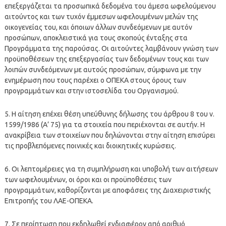
επεξεργάζεται τα προσωπικά δεδομένα του άμεσα ωφελούμενου
αιτούντος και των τυχόν έμμεσων ωφελουμένων μελών της
οικογενείας του, και όποιων άλλων συνδεόμενων με αυτόν
προσώπων, αποκλειστικά για τους σκοπούς ένταξης στα
Προγράμματα της παρούσας. Οι αιτούντες λαμβάνουν γνώση των
προϋποθέσεων της επεξεργασίας των δεδομένων τους και των
λοιπών συνδεόμενων με αυτούς προσώπων, σύμφωνα με την
ενημέρωση που τους παρέχει ο ΟΠΕΚΑ στους όρους των
προγραμμάτων και στην ιστοσελίδα του Οργανισμού.
5. Η αίτηση επέχει θέση υπεύθυνης δήλωσης του άρθρου 8 του ν.
1599/1986 (Α’ 75) για τα στοιχεία που περιέχονται σε αυτήν. Η
ανακρίβεια των στοιχείων που δηλώνονται στην αίτηση επισύρει
τις προβλεπόμενες ποινικές και διοικητικές κυρώσεις.
6. Οι λεπτομέρειες για τη συμπλήρωση και υποβολή των αιτήσεων
των ωφελουμένων, οι όροι και οι προϋποθέσεις των
προγραμμάτων, καθορίζονται με αποφάσεις της Διαχειριστικής
Επιτροπής του ΛΑΕ-ΟΠΕΚΑ.
7. Σε περίπτωση που εκδηλωθεί ενδιαφέρον από αριθμό