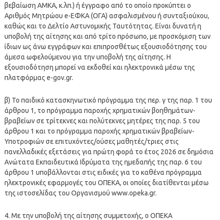
βεβαίωση ΑΜΚΑ, κ.λπ.) ή έγγραφο από το οποίο προκύπτει ο
Αριθμός Μητρώου e-ΕΦΚΑ (ΟΓΑ) ασφαλισμένου ή συνταξιούχου,
καθώς και το Δελτίο Αστυνομικής Ταυτότητας. Είναι δυνατή η
υποβολή της αίτησης και από τρίτο πρόσωπο, με προσκόμιση των
ίδιων ως άνω εγγράφων και επιπροσθέτως εξουσιοδότησης του
άμεσα ωφελούμενου για την υποβολή της αίτησης. Η
εξουσιοδότηση μπορεί να εκδοθεί και ηλεκτρονικά μέσω της
πλατφόρμας e-gov.gr.
β) Το παιδικό κατασκηνωτικό πρόγραμμα της περ. γ της παρ. 1 του
άρθρου 1, το πρόγραμμα παροχής χρηματικών βοηθημάτων-
βραβείων σε τρίτεκνες και πολύτεκνες μητέρες της παρ. 5 του
άρθρου 1 και το πρόγραμμα παροχής χρηματικών βραβείων-
Υποτροφιών σε επιτυχόντες/ούσες μαθητές/τριες στις
πανελλαδικές εξετάσεις για πρώτη φορά το έτος 2026 σε δημόσια
Ανώτατα Εκπαιδευτικά Ιδρύματα της ημεδαπής της παρ. 6 του
άρθρου 1 υποβάλλονται στις ειδικές για το καθένα πρόγραμμα
ηλεκτρονικές εφαρμογές του ΟΠΕΚΑ, οι οποίες διατίθενται μέσω
της ιστοσελίδας του Οργανισμού www.opeka.gr.
4. Με την υποβολή της αίτησης συμμετοχής, ο ΟΠΕΚΑ