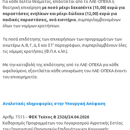
Για κάθε δελτίο θεάματος, επιδοτείται από το ΛΑΕ-ΟΠΕΚΑ η
θεατρική επιχείρηση
με ποσό μέχρι δεκαπέντε (15,00) ευρώ για
παραστάσεις ενηλίκων και μέχρι δώδεκα (12,00) ευρώ για
παιδικές παραστάσεις, ανά εισιτήριο
, συμπεριλαμβανομένων
όλων των νομίμων κρατήσεων.
Τα ποσά επιδότησης των επιχειρήσεων των προγραμμάτων των
ανωτέρω Α, Β, Γ, Δ, Ε και ΣΤ’ παραγράφων, συμπεριλαμβάνουν όλες
τις νόμιμες κρατήσεις (Φ.Π.Α. κ.λπ.).
Με την καταβολή της επιδότησης από το ΛΑΕ-ΟΠΕΚΑ για κάθε
ωφελούμενο, εξαντλείται κάθε υποχρέωση του ΛΑΕ-ΟΠΕΚΑ έναντι
του επιχειρηματία.
Αναλυτικές πληροφορίες στην Υπουργική Απόφαση
Αριθμ. 7515 –
ΦΕΚ Τεύχος Β 2326/24.04.2026
Καθορισμός Προγραμμάτων του Λογαριασμού Αγροτικής Εστίας
του Οργανισμού Προνοιακών Επιδομάτων και Κοινωνικής