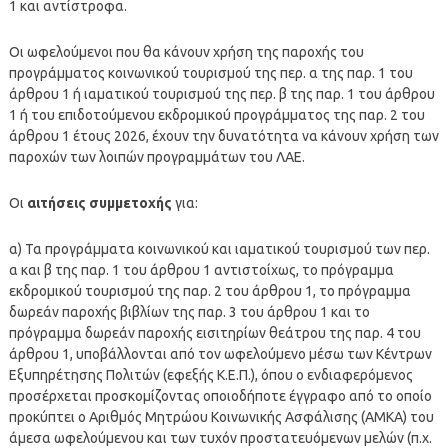
1 και αντίστροφα.
Οι ωφελούμενοι που θα κάνουν χρήση της παροχής του
προγράμματος κοινωνικού τουρισμού της περ. α της παρ. 1 του
άρθρου 1 ή ιαματικού τουρισμού της περ. β της παρ. 1 του άρθρου
1 ή του επιδοτούμενου εκδρομικού προγράμματος της παρ. 2 του
άρθρου 1 έτους 2026, έχουν την δυνατότητα να κάνουν χρήση των
παροχών των λοιπών προγραμμάτων του ΛΑΕ.
Οι
αιτήσεις συμμετοχής
για:
α) Τα προγράμματα κοινωνικού και ιαματικού τουρισμού των περ.
α και β της παρ. 1 του άρθρου 1 αντιστοίχως, το πρόγραμμα
εκδρομικού τουρισμού της παρ. 2 του άρθρου 1, το πρόγραμμα
δωρεάν παροχής βιβλίων της παρ. 3 του άρθρου 1 και το
πρόγραμμα δωρεάν παροχής εισιτηρίων θεάτρου της παρ. 4 του
άρθρου 1, υποβάλλονται από τον ωφελούμενο μέσω των Κέντρων
Εξυπηρέτησης Πολιτών (εφεξής Κ.Ε.Π.), όπου ο ενδιαφερόμενος
προσέρχεται προσκομίζοντας οποιοδήποτε έγγραφο από το οποίο
προκύπτει ο Αριθμός Μητρώου Κοινωνικής Ασφάλισης (ΑΜΚΑ) του
άμεσα ωφελούμενου και των τυχόν προστατευόμενων μελών (π.χ.