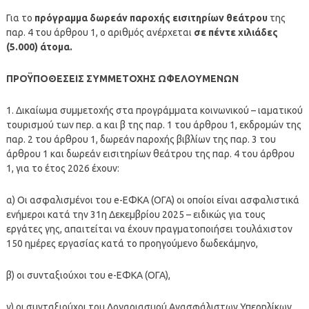
Για το
πρόγραμμα δωρεάν παροχής εισιτηρίων θεάτρου
της
παρ. 4 του άρθρου 1, ο αριθμός ανέρχεται
σε πέντε χιλιάδες
(5.000) άτομα.
ΠΡΟΫΠΟΘΕΣΕΙΣ ΣΥΜΜΕΤΟΧΗΣ ΩΦΕΛΟΥΜΕΝΩΝ
1. Δικαίωμα συμμετοχής στα προγράμματα κοινωνικού – ιαματικού
τουρισμού των περ. α και β της παρ. 1 του άρθρου 1, εκδρομών της
παρ. 2 του άρθρου 1, δωρεάν παροχής βιβλίων της παρ. 3 του
άρθρου 1 και δωρεάν εισιτηρίων θεάτρου της παρ. 4 του άρθρου
1, για το έτος 2026 έχουν:
α) Οι ασφαλισμένοι του e-ΕΦΚΑ (ΟΓΑ) οι οποίοι είναι ασφαλιστικά
ενήμεροι κατά την 31η Δεκεμβρίου 2025 – ειδικώς για τους
εργάτες γης, απαιτείται να έχουν πραγματοποιήσει τουλάχιστον
150 ημέρες εργασίας κατά το προηγούμενο δωδεκάμηνο,
β) οι συνταξιούχοι του e-ΕΦΚΑ (ΟΓΑ),
γ) οι συνταξιούχοι του Λογαριασμού Ανασφάλιστων Υπερηλίκων