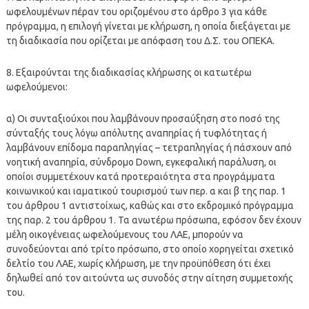
ωφελουμένων πέραν του οριζομένου στο άρθρο 3 για κάθε
πρόγραμμα, η επιλογή γίνεται με κλήρωση, η οποία διεξάγεται με
τη διαδικασία που ορίζεται με απόφαση του Δ.Σ. του ΟΠΕΚΑ.
8. Εξαιρούνται της διαδικασίας κλήρωσης οι κατωτέρω
ωφελούμενοι:
α) Οι συνταξιούχοι που λαμβάνουν προσαύξηση στο ποσό της
σύνταξής τους λόγω απόλυτης αναπηρίας ή τυφλότητας ή
λαμβάνουν επίδομα παραπληγίας – τετραπληγίας ή πάσχουν από
νοητική αναπηρία, σύνδρομο Down, εγκεφαλική παράλυση, οι
οποίοι συμμετέχουν κατά προτεραιότητα στα προγράμματα
κοινωνικού και ιαματικού τουρισμού των περ. α και β της παρ. 1
του άρθρου 1 αντιστοίχως, καθώς και στο εκδρομικό πρόγραμμα
της παρ. 2 του άρθρου 1. Τα ανωτέρω πρόσωπα, εφόσον δεν έχουν
μέλη οικογένειας ωφελούμενους του ΛΑΕ, μπορούν να
συνοδεύονται από τρίτο πρόσωπο, στο οποίο χορηγείται σχετικό
δελτίο του ΛΑΕ, χωρίς κλήρωση, με την προϋπόθεση ότι έχει
δηλωθεί από τον αιτούντα ως συνοδός στην αίτηση συμμετοχής
του.