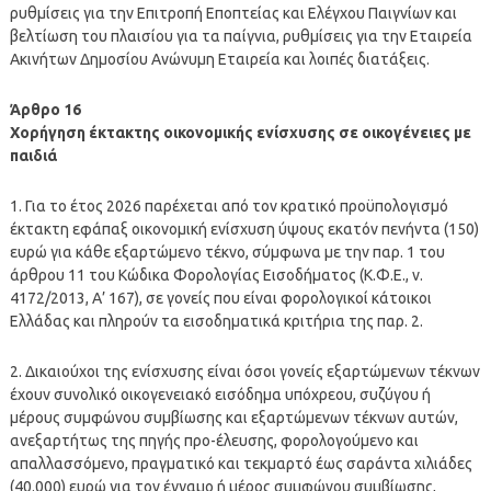
ρυθμίσεις για την Επιτροπή Εποπτείας και Ελέγχου Παιγνίων και
βελτίωση του πλαισίου για τα παίγνια, ρυθμίσεις για την Εταιρεία
Ακινήτων Δημοσίου Ανώνυμη Εταιρεία και λοιπές διατάξεις.
Άρθρο 16
Χορήγηση έκτακτης οικονομικής ενίσχυσης σε οικογένειες με
παιδιά
1. Για το έτος 2026 παρέχεται από τον κρατικό προϋπολογισμό
έκτακτη εφάπαξ οικονομική ενίσχυση ύψους εκατόν πενήντα (150)
ευρώ για κάθε εξαρτώμενο τέκνο, σύμφωνα με την παρ. 1 του
άρθρου 11 του Κώδικα Φορολογίας Εισοδήματος (Κ.Φ.Ε., ν.
4172/2013, Α’ 167), σε γονείς που είναι φορολογικοί κάτοικοι
Ελλάδας και πληρούν τα εισοδηματικά κριτήρια της παρ. 2.
2. Δικαιούχοι της ενίσχυσης είναι όσοι γονείς εξαρτώμενων τέκνων
έχουν συνολικό οικογενειακό εισόδημα υπόχρεου, συζύγου ή
μέρους συμφώνου συμβίωσης και εξαρτώμενων τέκνων αυτών,
ανεξαρτήτως της πηγής προ-έλευσης, φορολογούμενο και
απαλλασσόμενο, πραγματικό και τεκμαρτό έως σαράντα χιλιάδες
(40.000) ευρώ για τον έγγαμο ή μέρος συμφώνου συμβίωσης,