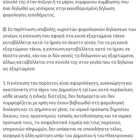
σύνολό της στον σύζυγο ή το μέρος συμφώνου συμβίωσης που
έχει δηλωθεί ως υπόχρεος στην εκκαθαρισμένη δήλωση
φορολογίας εισοδήματος.
β) Σε περίπτωση υποβολής χωριστών φορολογικών δηλώσεων των
γονέων, η ενίσχυση που αφορά στα κοινά εξαρτώμενα τέκνα
καταβάλλεται κατά το ήμισυ σε έκαστο γονέα. Για τα μη κοινά
εξαρτώμενα τέκνα, η ενίσχυση καταβάλλεται κατά το ήμισυ σε
έκαστο γονέα, εάν και οι δύο γονείς τα δηλώνουν ως εξαρτώμενα,
άλλως καταβάλλεται στο σύνολό της στον γονέα που τα δηλώνει
ως εξαρτώμενα.
5. Η ενίσχυση του παρόντος είναι αφορολόγητη, ανεκχώρητη και
ακατάσχετη στα χέρια του Δημοσίου ή τρίτων, κατά παρέκκλιση
κάθε γενικής ή ειδικής διάταξης, δεν δεσμεύεται και δεν
συμψηφίζεται με χρέη που έχουν βεβαιωθεί στη φορολογική
διοίκηση και το Δημόσιο εν γένει, τα νομικά πρόσωπα δημοσίου
δικαίου, τους οργανισμούς τοπικής αυτοδιοίκησης και τα νομικά
πρόσωπά τους, τα ασφαλιστικά ταμεία και τους παρόχους
υπηρεσιών πληρωμών, δεν υπόκειται σε οποιοδήποτε τέλος,
εισφορά ή άλλη κράτηση υπέρ του Δημοσίου ή του Ηλεκτρονικού