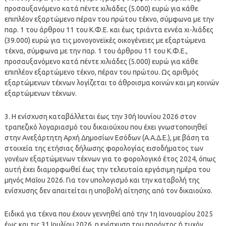
προσαυξανόμενο κατά πέντε χιλιάδες (5.000) ευρώ για κάθε
επιπλέον εξαρτώμενο πέραν του πρώτου τέκνο, σύμφωνα με την
παρ. 1 του άρθρου 11 του Κ.Φ.Ε. και έως τριάντα εννέα χι-λιάδες
(39.000) ευρώ για τις μονογονεϊκές οικογένειες με εξαρτώμενα
τέκνα, σύμφωνα με την παρ. 1 του άρθρου 11 του Κ.Φ.Ε.,
προσαυξανόμενο κατά πέντε χιλιάδες (5.000) ευρώ για κάθε
επιπλέον εξαρτώμενο τέκνο, πέραν του πρώτου. Ως αριθμός
εξαρτώμενων τέκνων λογίζεται το άθροισμα κοινών και μη κοινών
εξαρτώμενων τέκνων.
3. Η ενίσχυση καταβάλλεται έως την 30ή Ιουνίου 2026 στον
τραπεζικό λογαριασμό του δικαιούχου που έχει γνωστοποιηθεί
στην Ανεξάρτητη Αρχή Δημοσίων Εσόδων (Α.Α.Δ.Ε.), με βάση τα
στοιχεία της ετήσιας δήλωσης φορολογίας εισοδήματος των
γονέων εξαρτώμενων τέκνων για το φορολογικό έτος 2024, όπως
αυτή έχει διαμορφωθεί έως την τελευταία εργάσιμη ημέρα του
μηνός Μαΐου 2026. Για τον υπολογισμό και την καταβολή της
ενίσχυσης δεν απαιτείται η υποβολή αίτησης από τον δικαιούχο.
Ειδικά για τέκνα που έχουν γεννηθεί από την 1η Ιανουαρίου 2025
έως και τις 31 Ιουλίου 2026, η ενίσχυση του παρόντος ή τυχόν