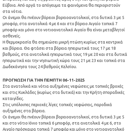
Εύβοια. Από αργά το απόγευμα τα φαινόμενα θα περιοριστούν
στα νότια.
Οι άνεμοι θα πνέουν βόρειοι βορειοανατολικοί, στα δυτικά 3 με 5
μποφόρ, στα ανατολικά 4 με 6 και στο βόρειο Αιγαίο τοπικά 7
μποφόρ και μόνο στο νοτιοανατολικό Αιγαίο θα είναι μεταβλητοί
ασθενείς.
Η θερμοκρασία θα σημειώσει μικρή πτώση κυρίως στα κεντρικά
και βόρεια. Θα φτάσει στα βόρεια ηπειρωτικά τους 17 με 18
βαθμούς, στα ανατολικά ηπειρωτικά τους 19 με 20 και στα δυτικά
ηπειρωτικά και την νησιωτική χώρα τους 21 με 23 και τοπικά στα
Δωδεκάνησα τους 24 βαθμούς Κελσίου.
ΠΡΟΓΝΩΣΗ ΓΙΑ ΤΗΝ ΠΕΜΠΤΗ 06-11-2025
Στα ανατολικά και νότια αυξημένες νεφώσεις με τοπικές βροχές
και στις Κυκλάδες (κυρίως στα δυτικά) και την Κρήτη σποραδικές
καταιγίδες.
Στις υπόλοιπες περιοχές λίγες τοπικές νεφώσεις, παροδικά
αυξημένες στα βόρεια.
Οι άνεμοι θα πνέουν βόρειοι βορειοανατολικοί, στα δυτικά 3 με 5
και στο νότιο Ιόνιο τοπικά 6 μποφόρ, στα ανατολικά 4 με 6, στο
Αιγαίο πρόσκαιρα τοπικά 7 μποφόρ και μόνο στο νοτιοανατολικό