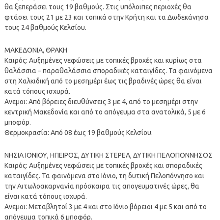
θα ξεπεράσει τους 19 βαθμούς. Στις υπόλοιπες περιοχές θα
φτάσει τους 21 με 23 και τοπικά στην Κρήτη και τα Δωδεκάνησα
τους 24 βαθμούς Κελσίου.
ΜΑΚΕΔΟΝΙΑ, ΘΡΑΚΗ
Καιρός: Αυξημένες νεφώσεις με τοπικές βροχές και κυρίως στα
θαλάσσια – παραθαλάσσια σποραδικές καταιγίδες. Τα φαινόμενα
στη Χαλκιδική από το μεσημέρι έως τις βραδινές ώρες θα είναι
κατά τόπους ισχυρά.
Ανεμοι: Από βόρειες διευθύνσεις 3 με 4, από το μεσημέρι στην
κεντρική Μακεδονία και από το απόγευμα στα ανατολικά, 5 με 6
μποφόρ.
Θερμοκρασία: Από 08 έως 19 βαθμούς Κελσίου.
ΝΗΣΙΑ ΙΟΝΙΟΥ, ΗΠΕΙΡΟΣ, ΔΥΤΙΚΗ ΣΤΕΡΕΑ, ΔΥΤΙΚΗ ΠΕΛΟΠΟΝΝΗΣΟΣ
Καιρός: Αυξημένες νεφώσεις με τοπικές βροχές και σποραδικές
καταιγίδες. Τα φαινόμενα στο Ιόνιο, τη δυτική Πελοπόννησο και
την Αιτωλοακαρνανία πρόσκαιρα τις απογευματινές ώρες, θα
είναι κατά τόπους ισχυρά.
Ανεμοι: Μεταβλητοί 3 με 4 και στο Ιόνιο βόρειοι 4 με 5 και από το
απόγευμα τοπικά 6 μποφόρ.