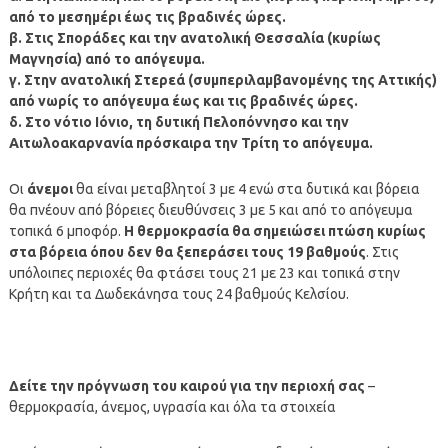
από το μεσημέρι έως τις βραδινές ώρες.
β. Στις Σποράδες και την ανατολική Θεσσαλία (κυρίως
Μαγνησία) από το απόγευμα.
γ. Στην ανατολική Στερεά (συμπεριλαμβανομένης της Αττικής)
από νωρίς το απόγευμα έως και τις βραδινές ώρες.
δ. Στο νότιο Ιόνιο, τη δυτική Πελοπόννησο και την
Αιτωλοακαρνανία πρόσκαιρα την Τρίτη το απόγευμα.
Οι
άνεμοι
θα είναι μεταβλητοί 3 με 4 ενώ στα δυτικά και βόρεια
θα πνέουν από βόρειες διευθύνσεις 3 με 5 και από το απόγευμα
τοπικά 6 μποφόρ.
Η θερμοκρασία θα σημειώσει πτώση κυρίως
στα βόρεια όπου δεν θα ξεπεράσει τους 19 βαθμούς
. Στις
υπόλοιπες περιοχές θα φτάσει τους 21 με 23 και τοπικά στην
Κρήτη και τα Δωδεκάνησα τους 24 βαθμούς Κελσίου.
Δείτε την πρόγνωση του καιρού για την περιοχή σας
–
θερμοκρασία, άνεμος, υγρασία και όλα τα στοιχεία