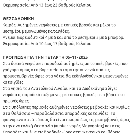
Θερμοκρασία: Από 13 έως 22 βαθμούς Κελσίου.
ΘΕΣΣΑΛΟΝΙΚΗ
Καιρός: Αυξημένες νεφώσεις με τοπικές βροχές και μέχρι το
μεσημέρι, μεμονωμένες καταιγίδες.
Ανεμοι: Βορειοδυτικοί 4 με 5 και από το μεσημέρι 5 με 6 μποφόρ.
Θερμοκρασία: Από 10 έως 17 βαθμούς Κελσίου.
ΠΡΟΓΝΩΣΗ ΓΙΑ ΤΗΝ ΤΕΤΑΡΤΗ 05-11-2025
Στα δυτικά νεφώσεις παροδικά αυξημένες με τοπικές βροχές, που
γρήγορα όμως στα βόρεια θα σταματήσουν ενώ από τις
προμεσημβρινές ώρες στα νότια θα εκδηλωθούν και μεμονωμένες
καταιγίδες.
Στα νησιά του Ανατολικού Αιγαίου και τα Δωδεκάνησα λίγες
νεφώσεις παροδικά αυξημένες με τοπικές βροχές στα βόρεια τις
πρωινές ώρες.
Στις υπόλοιπες περιοχές αυξημένες νεφώσεις με βροχές και κυρίως
στα θαλάσσια – παραθαλάσσια σποραδικές καταιγίδες. Τα
φαινόμενα κατά τόπους θα είναι ισχυρά έως τις μεσημβρινές ώρες
στην ανατολική Θεσσαλία (κυρίως νομός Μαγνησίας) και στις
Σποράδες και έως τις βραδινές ώρες στην κεντρική και βόρεια