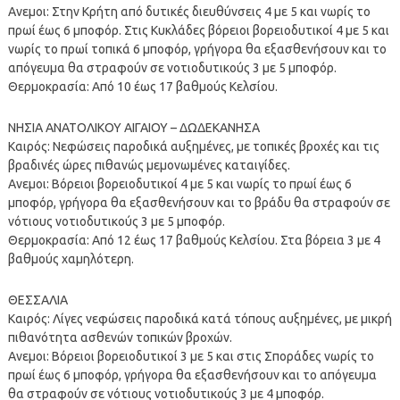
Ανεμοι: Στην Κρήτη από δυτικές διευθύνσεις 4 με 5 και νωρίς το
πρωί έως 6 μποφόρ. Στις Κυκλάδες βόρειοι βορειοδυτικοί 4 με 5 και
νωρίς το πρωί τοπικά 6 μποφόρ, γρήγορα θα εξασθενήσουν και το
απόγευμα θα στραφούν σε νοτιοδυτικούς 3 με 5 μποφόρ.
Θερμοκρασία: Από 10 έως 17 βαθμούς Κελσίου.
ΝΗΣΙΑ ΑΝΑΤΟΛΙΚΟΥ ΑΙΓΑΙΟΥ – ΔΩΔΕΚΑΝΗΣΑ
Καιρός: Νεφώσεις παροδικά αυξημένες, με τοπικές βροχές και τις
βραδινές ώρες πιθανώς μεμονωμένες καταιγίδες.
Ανεμοι: Βόρειοι βορειοδυτικοί 4 με 5 και νωρίς το πρωί έως 6
μποφόρ, γρήγορα θα εξασθενήσουν και το βράδυ θα στραφούν σε
νότιους νοτιοδυτικούς 3 με 5 μποφόρ.
Θερμοκρασία: Από 12 έως 17 βαθμούς Κελσίου. Στα βόρεια 3 με 4
βαθμούς χαμηλότερη.
ΘΕΣΣΑΛΙΑ
Καιρός: Λίγες νεφώσεις παροδικά κατά τόπους αυξημένες, με μικρή
πιθανότητα ασθενών τοπικών βροχών.
Ανεμοι: Βόρειοι βορειοδυτικοί 3 με 5 και στις Σποράδες νωρίς το
πρωί έως 6 μποφόρ, γρήγορα θα εξασθενήσουν και το απόγευμα
θα στραφούν σε νότιους νοτιοδυτικούς 3 με 4 μποφόρ.