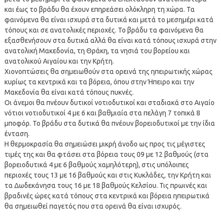
και έως το βράδυ θα έχουν επηρεάσει ολόκληρη τη χώρα. Τα
φαινόμενα θα είναι ισχυρά στα δυτικά και μετά το μεσημέρι κατά
τόπους και σε ανατολικές περιοχές. Το βράδυ τα φαινόμενα θα
εξασθενήσουν στα δυτικά αλλά θα είναι κατά τόπους ισχυρά στην
ανατολική Μακεδονία, τη Θράκη, τα νησιά του βορείου και
ανατολικού Αιγαίου και την Κρήτη.
Χιονοπτώσεις θα σημειωθούν στα ορεινά της ηπειρωτικής χώρας
κυρίως τα κεντρικά και τα βόρεια, όπου στην Ήπειρο και την
Μακεδονία θα είναι κατά τόπους πυκνές.
Οι άνεμοι θα πνέουν δυτικοί νοτιοδυτικοί και σταδιακά στο Αιγαίο
νότιοι νοτιοδυτικοί 4 με 6 και βαθμιαία στα πελάγη 7 τοπικά 8
μποφόρ. Το βράδυ στα δυτικά θα πνέουν βορειοδυτικοί με την ίδια
ένταση.
Η θερμοκρασία θα σημειώσει μικρή άνοδο ως προς τις μέγιστες
τιμές της και θα φτάσει στα βόρεια τους 09 με 12 βαθμούς (στα
βορειοδυτικά 4 με 6 βαθμούς χαμηλότερη), στις υπόλοιπες
περιοχές τους 13 με 16 βαθμούς και στις Κυκλάδες, την Κρήτη και
τα Δωδεκάνησα τους 16 με 18 βαθμούς Κελσίου. Τις πρωινές και
βραδινές ώρες κατά τόπους στα κεντρικά και βόρεια ηπειρωτικά
θα σημειωθεί παγετός που στα ορεινά θα είναι ισχυρός.