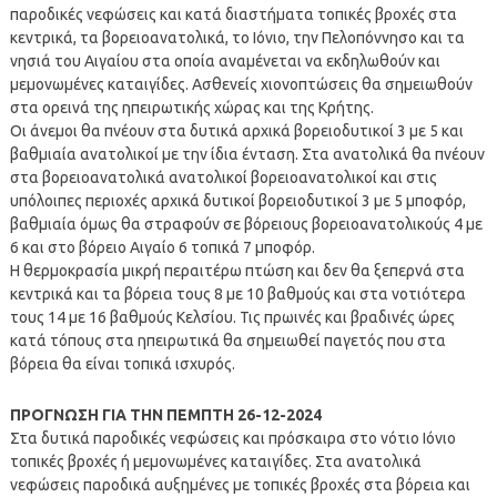
παροδικές νεφώσεις και κατά διαστήματα τοπικές βροχές στα
κεντρικά, τα βορειοανατολικά, το Ιόνιο, την Πελοπόννησο και τα
νησιά του Αιγαίου στα οποία αναμένεται να εκδηλωθούν και
μεμονωμένες καταιγίδες. Ασθενείς χιονοπτώσεις θα σημειωθούν
στα ορεινά της ηπειρωτικής χώρας και της Κρήτης.
Οι άνεμοι θα πνέουν στα δυτικά αρχικά βορειοδυτικοί 3 με 5 και
βαθμιαία ανατολικοί με την ίδια ένταση. Στα ανατολικά θα πνέουν
στα βορειοανατολικά ανατολικοί βορειοανατολικοί και στις
υπόλοιπες περιοχές αρχικά δυτικοί βορειοδυτικοί 3 με 5 μποφόρ,
βαθμιαία όμως θα στραφούν σε βόρειους βορειοανατολικούς 4 με
6 και στο βόρειο Αιγαίο 6 τοπικά 7 μποφόρ.
Η θερμοκρασία μικρή περαιτέρω πτώση και δεν θα ξεπερνά στα
κεντρικά και τα βόρεια τους 8 με 10 βαθμούς και στα νοτιότερα
τους 14 με 16 βαθμούς Κελσίου. Τις πρωινές και βραδινές ώρες
κατά τόπους στα ηπειρωτικά θα σημειωθεί παγετός που στα
βόρεια θα είναι τοπικά ισχυρός.
ΠΡΟΓΝΩΣΗ ΓΙΑ ΤΗΝ ΠΕΜΠΤΗ 26-12-2024
Στα δυτικά παροδικές νεφώσεις και πρόσκαιρα στο νότιο Ιόνιο
τοπικές βροχές ή μεμονωμένες καταιγίδες. Στα ανατολικά
νεφώσεις παροδικά αυξημένες με τοπικές βροχές στα βόρεια και