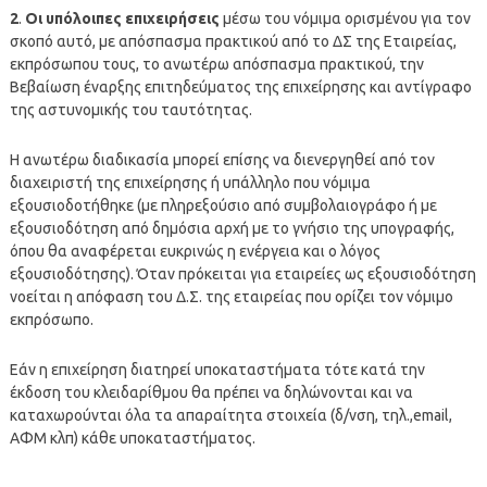
2
.
Οι υπόλοιπες επιχειρήσεις
μέσω του νόμιμα ορισμένου για τον
σκοπό αυτό, με απόσπασμα πρακτικού από το ΔΣ της Εταιρείας,
εκπρόσωπου τους, το ανωτέρω απόσπασμα πρακτικού, την
Βεβαίωση έναρξης επιτηδεύματος της επιχείρησης και αντίγραφο
της αστυνομικής του ταυτότητας.
Η ανωτέρω διαδικασία μπορεί επίσης να διενεργηθεί από τον
διαχειριστή της επιχείρησης ή υπάλληλο που νόμιμα
εξουσιοδοτήθηκε (με πληρεξούσιο από συμβολαιογράφο ή με
εξουσιοδότηση από δημόσια αρχή με το γνήσιο της υπογραφής,
όπου θα αναφέρεται ευκρινώς η ενέργεια και ο λόγος
εξουσιοδότησης). Όταν πρόκειται για εταιρείες ως εξουσιοδότηση
νοείται η απόφαση του Δ.Σ. της εταιρείας που ορίζει τον νόμιμο
εκπρόσωπο.
Εάν η επιχείρηση διατηρεί υποκαταστήματα τότε κατά την
έκδοση του κλειδαρίθμου θα πρέπει να δηλώνονται και να
καταχωρούνται όλα τα απαραίτητα στοιχεία (δ/νση, τηλ.,email,
ΑΦΜ κλπ) κάθε υποκαταστήματος.