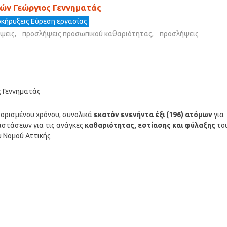
ών Γεώργιος Γεννηματάς
κήρυξεις Εύρεση εργασίας
ψεις
,
προσλήψεις προσωπικού καθαριότητας
,
προσλήψεις
ς Γεννηματάς
υ ορισμένου χρόνου, συνολικά
εκατόν ενενήντα έξι (196) ατόμων
για
ιστάσεων για τις ανάγκες
καθαριότητας, εστίασης και φύλαξης
το
υ Νομού Αττικής