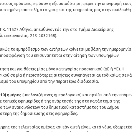
 αυτούς πρόσωπο, εφόσον η εξουσιοδότηση φέρει την υπογραφή τους
 συστημένη επιστολή, στα γραφεία της υπηρεσίας μας στην ακόλουθη
Τ.Κ. 11527 Αθήνα, απευθύνοντάς την στο Τμήμα Διαχείρισης
. επικοινωνίας: 213-2032168).
ικώς το εμπρόθεσμο των αιτήσεων κρίνεται με βάση την ημερομηνία
ν αποσφράγισή του επισυνάπτεται στην αίτηση των υποψηφίων.
ηση και για θέσεις μίας μόνο κατηγορίας προσωπικού (ΔΕ ή ΥΕ). Η
ού σε μία ή περισσότερες αιτήσεις συνεπάγεται αυτοδικαίως σε κ
σμό του υποψηφίου από την περαιτέρω διαδικασία.
10) ημέρες
(υπολογιζόμενες ημερολογιακά) και αρχίζει από την επόμε
ε τοπικές εφημερίδες ή της ανάρτησής της στο κατάστημα της
χώρο των ανακοινώσεων του δημοτικού καταστήματος του Δήμου
στερη της δημοσίευσης στις εφημερίδες.
ρης της τελευταίας ημέρας και εάν αυτή είναι, κατά νόμο, εξαιρετέ