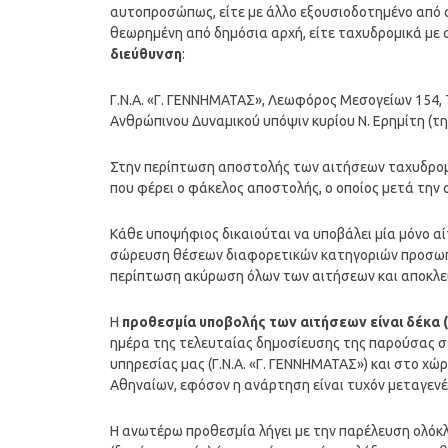
αυτοπροσώπως, είτε με άλλο εξουσιοδοτημένο από
θεωρημένη από δημόσια αρχή, είτε ταχυδρομικά με
διεύθυνση
:
Γ.Ν.Α. «Γ. ΓΕΝΝΗΜΑΤΑΣ», Λεωφόρος Μεσογείων 154, 
Ανθρώπινου Δυναμικού υπόψιν κυρίου Ν. Ερημίτη (τηλ
Στην περίπτωση αποστολής των αιτήσεων ταχυδρομ
που φέρει ο φάκελος αποστολής, ο οποίος μετά τη
Κάθε υποψήφιος δικαιούται να υποβάλει μία μόνο αίτ
σώρευση θέσεων διαφορετικών κατηγοριών προσωπικ
περίπτωση ακύρωση όλων των αιτήσεων και αποκλει
Η
προθεσμία υποβολής των αιτήσεων είναι δέκα (
ημέρα της τελευταίας δημοσίευσης της παρούσας σ
υπηρεσίας μας (Γ.Ν.Α. «Γ. ΓΕΝΝΗΜΑΤΑΣ») και στο 
Αθηναίων, εφόσον η ανάρτηση είναι τυχόν μεταγενέ
Η ανωτέρω προθεσμία λήγει με την παρέλευση ολόκλη