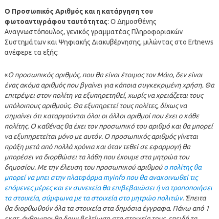
Ο Προσωπικός Αριθμός και η κατάργηση του
φωτοαντιγράφου ταυτότητας
: Ο Δημοσθένης
Αναγνωστόπουλος, γενικός γραμματέας Πληροφοριακών
Συστημάτων και Ψηφιακής Διακυβέρνησης, μιλώντας στο Ertnews
ανέφερε τα εξής:
«
Ο προσωπικός αριθμός, που θα είναι έτοιμος τον Μάιο, δεν είναι
ένας ακόμα αριθμός που βγαίνει για κάποια συγκεκριμένη χρήση. Θα
επιτρέψει στον πολίτη να εξυπηρετηθεί, χωρίς να χρειάζεται τους
υπόλοιπους αριθμούς. Θα εξυπηρετεί τους πολίτες, δίχως να
σημαίνει ότι καταργούνται όλοι οι άλλοι αριθμοί που έχει ο κάθε
πολίτης. Ο καθένας θα έχει τον προσωπικό του αριθμό και θα μπορεί
να εξυπηρετείται μόνο με αυτόν. Ο προσωπικός αριθμός γίνεται
πράξη μετά από πολλά χρόνια και όταν τεθεί σε εφαρμογή θα
μπορέσει να διορθώσει τα λάθη που έχουμε στα μητρώα του
δημοσίου. Με την έλευση του προσωπικού αριθμού
ο πολίτης θα
μπορεί να μπει στην πλατφόρμα myinfo που θα ανακοινωθεί τις
επόμενες μέρες και εν συνεχεία θα επιβεβαιώσει ή να τροποποιήσει
τα στοιχεία, σύμφωνα με τα στοιχεία στο μητρώο πολιτών
. Έπειτα
θα διορθωθούν όλα τα στοιχεία στα δημόσια έγγραφα. Πάνω από 1
εκατ. άνθρωποι θα δουν βελτίωση στα στοιχεία τους, επειδή τα