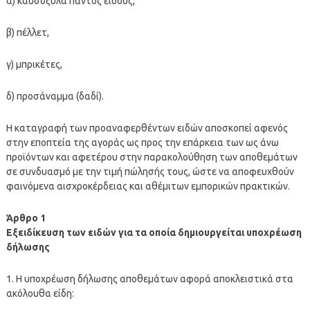
α) καυσόξυλα παντός είδους,
β) πέλλετ,
γ) μπρικέτες,
δ) προσάναμμα (δαδί).
Η καταγραφή των προαναφερθέντων ειδών αποσκοπεί αφενός
στην εποπτεία της αγοράς ως προς την επάρκεια των ως άνω
προϊόντων και αφετέρου στην παρακολούθηση των αποθεμάτων
σε συνδυασμό με την τιμή πώλησής τους, ώστε να αποφευχθούν
φαινόμενα αισχροκέρδειας και αθέμιτων εμπορικών πρακτικών.
Άρθρο 1
Εξειδίκευση των ειδών για τα οποία δημιουργείται υποχρέωση
δήλωσης
1. Η υποχρέωση δήλωσης αποθεμάτων αφορά αποκλειστικά στα
ακόλουθα είδη: