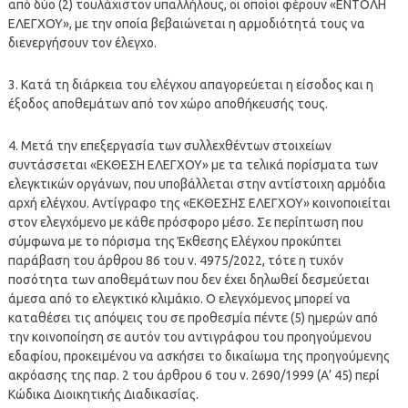
από δύο (2) τουλάχιστον υπαλλήλους, οι οποίοι φέρουν «ΕΝΤΟΛΗ
ΕΛΕΓΧΟΥ», με την οποία βεβαιώνεται η αρμοδιότητά τους να
διενεργήσουν τον έλεγχο.
3. Κατά τη διάρκεια του ελέγχου απαγορεύεται η είσοδος και η
έξοδος αποθεμάτων από τον χώρο αποθήκευσής τους.
4. Μετά την επεξεργασία των συλλεχθέντων στοιχείων
συντάσσεται «ΕΚΘΕΣΗ ΕΛΕΓΧΟΥ» με τα τελικά πορίσματα των
ελεγκτικών οργάνων, που υποβάλλεται στην αντίστοιχη αρμόδια
αρχή ελέγχου. Αντίγραφο της «ΕΚΘΕΣΗΣ ΕΛΕΓΧΟΥ» κοινοποιείται
στον ελεγχόμενο με κάθε πρόσφορο μέσο. Σε περίπτωση που
σύμφωνα με το πόρισμα της Έκθεσης Ελέγχου προκύπτει
παράβαση του άρθρου 86 του ν. 4975/2022, τότε η τυχόν
ποσότητα των αποθεμάτων που δεν έχει δηλωθεί δεσμεύεται
άμεσα από το ελεγκτικό κλιμάκιο. Ο ελεγχόμενος μπορεί να
καταθέσει τις απόψεις του σε προθεσμία πέντε (5) ημερών από
την κοινοποίηση σε αυτόν του αντιγράφου του προηγούμενου
εδαφίου, προκειμένου να ασκήσει το δικαίωμα της προηγούμενης
ακρόασης της παρ. 2 του άρθρου 6 του ν. 2690/1999 (Α’ 45) περί
Κώδικα Διοικητικής Διαδικασίας.