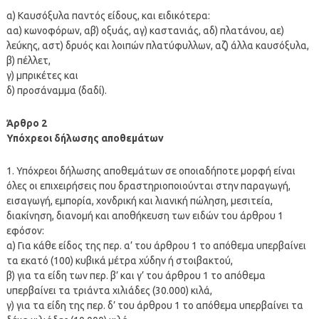
α) Καυσόξυλα παντός είδους, και ειδικότερα:
αα) κωνοφόρων, αβ) οξυάς, αγ) καστανιάς, αδ) πλατάνου, αε)
λεύκης, αστ) δρυός και λοιπών πλατύφυλλων, αζ) άλλα καυσόξυλα,
β) πέλλετ,
γ) μπρικέτες και
δ) προσάναμμα (δαδί).
Άρθρο 2
Υπόχρεοι δήλωσης αποθεμάτων
1. Υπόχρεοι δήλωσης αποθεμάτων σε οποιαδήποτε μορφή είναι
όλες οι επιχειρήσεις που δραστηριοποιούνται στην παραγωγή,
εισαγωγή, εμπορία, χονδρική και λιανική πώληση, μεσιτεία,
διακίνηση, διανομή και αποθήκευση των ειδών του άρθρου 1
εφόσον:
α) Για κάθε είδος της περ. α’ του άρθρου 1 το απόθεμα υπερβαίνει
τα εκατό (100) κυβικά μέτρα χύδην ή στοιβακτού,
β) για τα είδη των περ. β’ και γ’ του άρθρου 1 το απόθεμα
υπερβαίνει τα τριάντα χιλιάδες (30.000) κιλά,
γ) για τα είδη της περ. δ’ του άρθρου 1 το απόθεμα υπερβαίνει τα