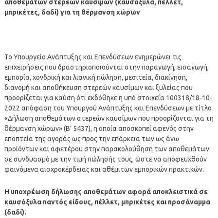
αποθεμάτων στερεών καυσίμων (καυσόξυλα, πέλλετ,
μπρικέτες, δαδί) για τη θέρμανση χώρων
Το Υπουργείο Ανάπτυξης και Επενδύσεων ενημερώνει τις
επιχειρήσεις που δραστηριοποιούνται στην παραγωγή, εισαγωγή,
εμπορία, χονδρική και λιανική πώληση, μεσιτεία, διακίνηση,
διανομή και αποθήκευση στερεών καυσίμων και ξυλείας που
προορίζεται για καύση ότι εκδόθηκε η υπό στοιχεία 100318/18-10-
2022 απόφαση του Υπουργού Ανάπτυξης και Επενδύσεων με τίτλο
«Δήλωση αποθεμάτων στερεών καυσίμων που προορίζονται για τη
θέρμανση χώρων» (Β’ 5437), η οποία αποσκοπεί αφενός στην
εποπτεία της αγοράς ως προς την επάρκεια των ως άνω
προϊόντων και αφετέρου στην παρακολούθηση των αποθεμάτων
σε συνδυασμό με την τιμή πώλησής τους, ώστε να αποφευχθούν
φαινόμενα αισχροκέρδειας και αθέμιτων εμπορικών πρακτικών.
Η υποχρέωση δήλωσης αποθεμάτων αφορά αποκλειστικά σε
καυσόξυλα παντός είδους, πέλλετ, μπρικέτες και προσάναμμα
(δαδί).