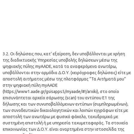
3.2. Οι δηλώσεις που, κατ’ εξαίρεση, δεν υποβάλλονται με χρήση
της διαδικτυακής Υπηρεσίας υποβολής δηλώσεων μέσω της
ψηφιακής πύλης myAADE, κατά τα αναφερόμενα ανωτέρω,
υποβάλλονται στην αρμόδια Δ.Ο.Υ. (χειρόγραφες δηλώσεις) είτε με
αποστολή αιτήματος μέσω της πλατφόρμας “Τα Αιτήματά μου”
στην ψηφιακή πύλη myAADE
(https://www1.aade.gr/gsisapps5/myaade/#!/arxiki), στο οποίο
επισυνάπτεται αρχείο σάρωσης (scan) του εντύπου Ε1 της
δήλωσης και των συνυποβαλλόμενων εντύπων (συμπληρωμένων),
των συνοδευτικών δικαιολογητικών και λοιπών εγγράφων είτε με
αποστολή των ανωτέρω με φυσικό φάκελο, ταχυδρομικά με
συστημένη επιστολή ή με υπηρεσία ταχυμεταφοράς. Τα στοιχεία
επικοινωνίας των Δ.Ο.Υ. είναι αναρτημένα στην ιστοσελίδα της