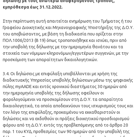
δήλωση) με τους ανωτέρω αναφερόμενους τρόπους,
εμπρόθεσμα έως 31.12.2022.
Στην περίπτωση αυτή απαιτείται ενημέρωση του Τμήματος ή του
Γραφείου Διοικητικής και Μηχανογραφικής Υποστήριξης της Δ.Ο.Υ.
του αποβιώσαντος, με βάση τη διαδικασία που ορίζεται στην
ΠΟΛ.1006/2013 (Β 19) όπως τροποποιήθηκε και ισχύει, πριν από
την υποβολή της δήλωσης με την ημερομηνία θανάτου και τα
στοιχεία των νόμιμων κληρονόμων/εγγυτέρων συγγενών, με την
προσκόμιση των απαραίτητων δικαιολογητικών.
3.4. Οι δηλώσεις με επιφύλαξη υποβάλλονται με χρήση της
διαδικτυακής Υπηρεσίας υποβολής δηλώσεων μέσω της ψηφιακής
πύλης myAADE και εντός χρονικού διαστήματος 30 ημερών από
την ημερομηνία υποβολής της δήλωσης οφείλουν οι
φορολογούμενοι να προσκομίσουν στη Δ.Ο.Υ. τα απαραίτητα
δικαιολογητικά, τα οποία αποδεικνύουν τους ισχυρισμούς τους και
τον λόγο της επιφύλαξης, προκειμένου να εκκαθαριστούν οι
δηλώσεις και να εκδοθούν οι πράξεις διοικητικού προσδιορισμού
φόρου από τη Δ.Ο.Υ. εντός της προβλεπόμενης από το άρθρο 20
παρ. 1 του ΚΥΔ, προθεσμίας των 90 ημερών από την υποβολή της