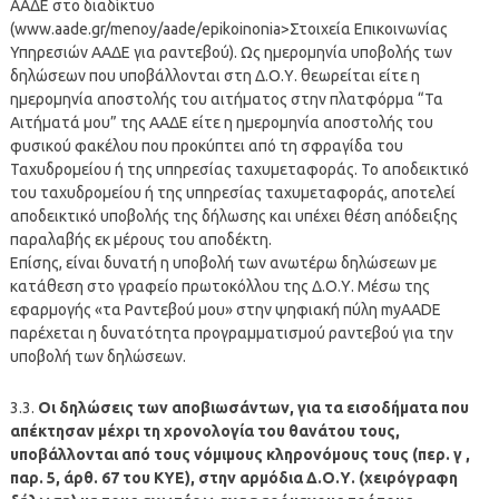
ΑΑΔΕ στο διαδίκτυο
(www.aade.gr/menoy/aade/epikoinonia>Στοιχεία Επικοινωνίας
Υπηρεσιών ΑΑΔΕ για ραντεβού). Ως ημερομηνία υποβολής των
δηλώσεων που υποβάλλονται στη Δ.Ο.Υ. θεωρείται είτε η
ημερομηνία αποστολής του αιτήματος στην πλατφόρμα “Τα
Αιτήματά μου” της ΑΑΔΕ είτε η ημερομηνία αποστολής του
φυσικού φακέλου που προκύπτει από τη σφραγίδα του
Ταχυδρομείου ή της υπηρεσίας ταχυμεταφοράς. Το αποδεικτικό
του ταχυδρομείου ή της υπηρεσίας ταχυμεταφοράς, αποτελεί
αποδεικτικό υποβολής της δήλωσης και υπέχει θέση απόδειξης
παραλαβής εκ μέρους του αποδέκτη.
Επίσης, είναι δυνατή η υποβολή των ανωτέρω δηλώσεων με
κατάθεση στο γραφείο πρωτοκόλλου της Δ.Ο.Υ. Μέσω της
εφαρμογής «τα Ραντεβού μου» στην ψηφιακή πύλη myAADE
παρέχεται η δυνατότητα προγραμματισμού ραντεβού για την
υποβολή των δηλώσεων.
3.3.
Οι δηλώσεις των αποβιωσάντων, για τα εισοδήματα που
απέκτησαν μέχρι τη χρονολογία του θανάτου τους,
υποβάλλονται από τους νόμιμους κληρονόμους τους (περ. γ ,
παρ. 5, άρθ. 67 του ΚΥΕ), στην αρμόδια Δ.Ο.Υ. (χειρόγραφη