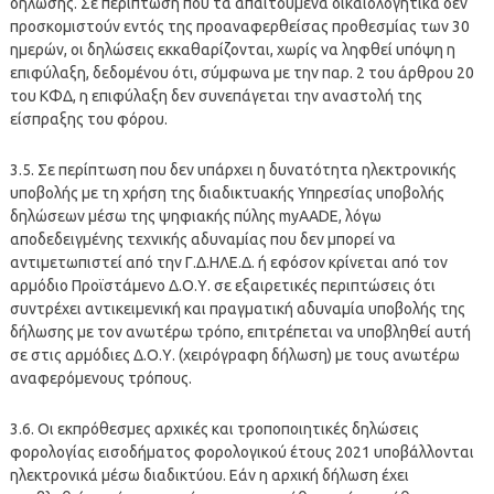
δήλωσης. Σε περίπτωση που τα απαιτούμενα δικαιολογητικά δεν
προσκομιστούν εντός της προαναφερθείσας προθεσμίας των 30
ημερών, οι δηλώσεις εκκαθαρίζονται, χωρίς να ληφθεί υπόψη η
επιφύλαξη, δεδομένου ότι, σύμφωνα με την παρ. 2 του άρθρου 20
του ΚΦΔ, η επιφύλαξη δεν συνεπάγεται την αναστολή της
είσπραξης του φόρου.
3.5. Σε περίπτωση που δεν υπάρχει η δυνατότητα ηλεκτρονικής
υποβολής με τη χρήση της διαδικτυακής Υπηρεσίας υποβολής
δηλώσεων μέσω της ψηφιακής πύλης myAADE, λόγω
αποδεδειγμένης τεχνικής αδυναμίας που δεν μπορεί να
αντιμετωπιστεί από την Γ.Δ.ΗΛΕ.Δ. ή εφόσον κρίνεται από τον
αρμόδιο Προϊστάμενο Δ.Ο.Υ. σε εξαιρετικές περιπτώσεις ότι
συντρέχει αντικειμενική και πραγματική αδυναμία υποβολής της
δήλωσης με τον ανωτέρω τρόπο, επιτρέπεται να υποβληθεί αυτή
σε στις αρμόδιες Δ.Ο.Υ. (χειρόγραφη δήλωση) με τους ανωτέρω
αναφερόμενους τρόπους.
3.6. Οι εκπρόθεσμες αρχικές και τροποποιητικές δηλώσεις
φορολογίας εισοδήματος φορολογικού έτους 2021 υποβάλλονται
ηλεκτρονικά μέσω διαδικτύου. Εάν η αρχική δήλωση έχει