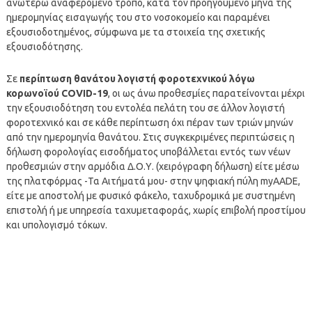
ανωτέρω αναφερόμενο τρόπο, κατά τον προηγούμενο μήνα της
ημερομηνίας εισαγωγής του στο νοσοκομείο και παραμένει
εξουσιοδοτημένος, σύμφωνα με τα στοιχεία της σχετικής
εξουσιοδότησης.
Σε
περίπτωση θανάτου λογιστή φοροτεχνικού λόγω
κορωνοϊού COVID-19
, οι ως άνω προθεσμίες παρατείνονται μέχρι
την εξουσιοδότηση του εντολέα πελάτη του σε άλλον λογιστή
φοροτεχνικό και σε κάθε περίπτωση όχι πέραν των τριών μηνών
από την ημερομηνία θανάτου. Στις συγκεκριμένες περιπτώσεις η
δήλωση φορολογίας εισοδήματος υποβάλλεται εντός των νέων
προθεσμιών στην αρμόδια Δ.Ο.Υ. (χειρόγραφη δήλωση) είτε μέσω
της πλατφόρμας -Τα Αιτήματά μου- στην ψηφιακή πύλη myAADE,
είτε με αποστολή με φυσικό φάκελο, ταχυδρομικά με συστημένη
επιστολή ή με υπηρεσία ταχυμεταφοράς, χωρίς επιβολή προστίμου
και υπολογισμό τόκων.