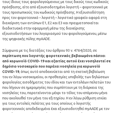
τους ίδιους τους φορολογούμενους με τους δικούς τους κωδικούς
πρόσβασης, είτε από εξουσιοδοτημένο λογιστή – φοροτεχνικό με
τους προσωπικούς του κωδικούς πρόσβασης. Η εξουσιοδότηση
προς τον φοροτεχνικό – λογιστή – λογιστικό γραφείο αφορά στη
διαχείριση των εντύπων Ε1, Ε2 και Ε3 και πραγματοποιείται
διαδικτυακά στην εφαρμογή μέσω της διαχείρισης
εξουσιοδοτήσεων του λογαριασμού του φορολογούμενου, μέσω
της ψηφιακής πύλης myAADE.
Σύμφωνα με τις διατάξεις του άρθρου 93 ν. 4764/2020, σε
περίπτωση που λογιστής φοροτεχνικός βεβαιωμένα πάσχει
από κορωνοϊό COVID-19 και εξαιτίας αυτού έχει νοσηλευτεί σε
δημόσιο νοσοκομείο που παρέχει νοσηλεία για κορωνοϊό
COVID-19
, όπως αυτό αποδεικνύεται από τη σχετική βεβαίωση
του εν λόγω νοσοκομείου, οι προθεσμίες υποβολής των δηλώσεων
φορολογίας εισοδήματος του ιδίου και των εντολέων πελατών του
που λήγουν σε ημερομηνίες που συμπίπτουν με τη διάρκεια της
νοσηλείας του, παρατείνονται μέχρι το τέλος του επόμενου μήνα
που ακολουθεί τον μήνα του εξιτηρίου. Η εν λόγω ρύθμιση ισχύει
για τους εντολείς πελάτες για τους οποίους ο λογιστής
φοροτεχνικός αποδεδειγμένα έχει εξουσιοδοτηθεί myAADE με τον