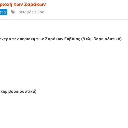
εριοχή των Ζαράκων
τητα
σεισμός τώρα
κεντρο την περιοχή των Ζαράκων Ευβοίας (9 χλμ βορειοδυτικά)
 χλμ βορειοδυτικά)