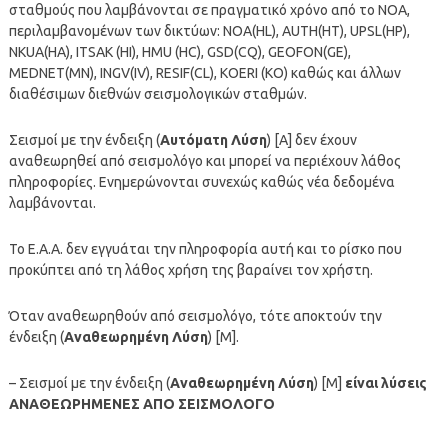
σταθμούς που λαμβάνονται σε πραγματικό χρόνο από το ΝΟΑ,
περιλαμβανομένων των δικτύων: NOA(HL), AUTH(HT), UPSL(HP),
NKUA(HA), ITSAK (HI), HMU (HC), GSD(CQ), GEOFON(GE),
MEDNET(MN), INGV(IV), RESIF(CL), KOERI (KO) καθώς και άλλων
διαθέσιμων διεθνών σεισμολογικών σταθμών.
Σεισμοί με την ένδειξη (
Αυτόματη Λύση
) [A] δεν έχουν
αναθεωρηθεί από σεισμολόγο και μπορεί να περιέχουν λάθος
πληροφορίες. Ενημερώνονται συνεχώς καθώς νέα δεδομένα
λαμβάνονται.
To Ε.Α.Α. δεν εγγυάται την πληροφορία αυτή και το ρίσκο που
προκύπτει από τη λάθος χρήση της βαραίνει τον χρήστη.
Όταν αναθεωρηθούν από σεισμολόγο, τότε αποκτούν την
ένδειξη (
Αναθεωρημένη Λύση
) [M].
– Σεισμοί με την ένδειξη (
Αναθεωρημένη Λύση
) [M]
είναι λύσεις
ΑΝΑΘΕΩΡΗΜΕΝΕΣ ΑΠΟ ΣΕΙΣΜΟΛΟΓΟ