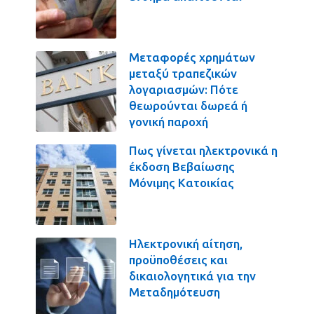
Μεταφορές χρημάτων
μεταξύ τραπεζικών
λογαριασμών: Πότε
θεωρούνται δωρεά ή
γονική παροχή
Πως γίνεται ηλεκτρονικά η
έκδοση Βεβαίωσης
Μόνιμης Κατοικίας
Ηλεκτρονική αίτηση,
προϋποθέσεις και
δικαιολογητικά για την
Μεταδημότευση