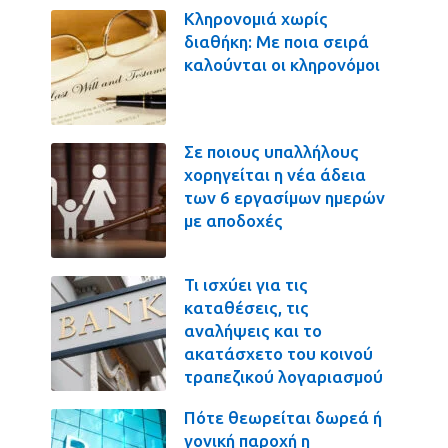
Κληρονομιά χωρίς
διαθήκη: Με ποια σειρά
καλούνται οι κληρονόμοι
Σε ποιους υπαλλήλους
χορηγείται η νέα άδεια
των 6 εργασίμων ημερών
με αποδοχές
Τι ισχύει για τις
καταθέσεις, τις
αναλήψεις και το
ακατάσχετο του κοινού
τραπεζικού λογαριασμού
Πότε θεωρείται δωρεά ή
γονική παροχή η