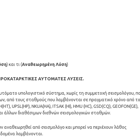
ύση
) και τι (
Αναθεωρημένη Λύση
)
ΠΡΟΚΑΤΑΡΚΤΙΚΕΣ ΑΥΤΟΜΑΤΕΣ ΛΥΣΕΙΣ.
 αυτόματο υπολογιστικό σύστημα, χωρίς τη συμμετοχή σεισμολόγου, π
ων, από τους σταθμούς που λαμβάνονται σε πραγματικό χρόνο από τ
T), UPSL(HP), NKUA(HA), ITSAK (HI), HMU (HC), GSD(CQ), GEOFON(GE),
 και άλλων διαθέσιμων διεθνών σεισμολογικών σταθμών.
χουν αναθεωρηθεί από σεισμολόγο και μπορεί να περιέχουν λάθος
εδομένα λαμβάνονται.