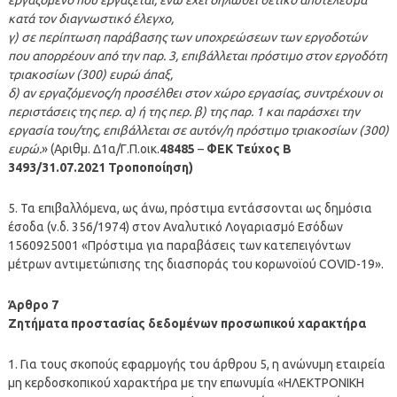
κατά τον διαγνωστικό έλεγχο,
γ) σε περίπτωση παράβασης των υποχρεώσεων των εργοδοτών
που απορρέουν από την παρ. 3, επιβάλλεται πρόστιμο στον εργοδότη
τριακοσίων (300) ευρώ άπαξ,
δ) αν εργαζόμενος/η προσέλθει στον χώρο εργασίας, συντρέχουν οι
περιστάσεις της περ. α) ή της περ. β) της παρ. 1 και παράσχει την
εργασία του/της, επιβάλλεται σε αυτόν/η πρόστιμο τριακοσίων (300)
ευρώ.
» (Αριθμ. Δ1α/Γ.Π.οικ.
48485
–
ΦΕΚ Τεύχος B
3493/31.07.2021 Τροποποίηση)
5. Τα επιβαλλόμενα, ως άνω, πρόστιμα εντάσσονται ως δημόσια
έσοδα (ν.δ. 356/1974) στον Αναλυτικό Λογαριασμό Εσόδων
1560925001 «Πρόστιμα για παραβάσεις των κατεπειγόντων
μέτρων αντιμετώπισης της διασποράς του κορωνοϊού COVID-19».
Άρθρο 7
Ζητήματα προστασίας δεδομένων προσωπικού χαρακτήρα
1. Για τους σκοπούς εφαρμογής του άρθρου 5, η ανώνυμη εταιρεία
μη κερδοσκοπικού χαρακτήρα με την επωνυμία «ΗΛΕΚΤΡΟΝΙΚΗ