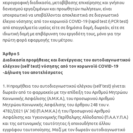
χειρογραφική διαδικασία, μεταβίβασης επιχείρησης και γνήσιου
δανεισμού εργαζομένων και προωθητών πωλήσεων, είναι
υποχρεωτικό να υποβάλλονται αποκλειστικά σε διαγνωστικό
έλεγχο νόσησης από τον κορωνοϊό COVID-19 (rapid test ή PCR test)
από επαγγελματία υγείας είτε σε δημόσια δομή, δωρεάν, είτε σε
ιδιωτική δομή με επιβάρυνση του εργοδότη τους, μόνο για την
πρώτη φορά εφαρμογής του μέτρου.
Άρθρο 5
Διαδικασία προμήθειας και διενέργειας του αυτοδιαγνωστικού
ελέγχου (self test) νόσησης από τον κορωνοϊό COVID-19
-Δήλωση του αποτελέσματος
1. Η προμήθεια του αυτοδιαγνωστικού ελέγχου (self test) γίνεται
δωρεάν από το φαρμακείο με την επίδειξη του Αριθμού Μητρώου
Κοινωνικής Ασφάλισης (Α.Μ.Κ.Α.), του προσωρινού Αριθμού
Μητρώου Κοινωνικής Ασφάλισης του άρθρου 248 του ν.
4782/2021 (Α’ 36) (Π.Α.Μ.Κ.Α.) ή του Προσωρινού Αριθμού
Ασφάλισης και Υγειονομικής Περίθαλψης Αλλοδαπού (Π.Α.Α.Υ.Π.Α.)
και της αστυνομικής ταυτότητας ή οποιουδήποτε άλλου
εγγράφου ταυτοποίησης. Μαζί με τον δωρεάν αυτοδιαγνωστικό