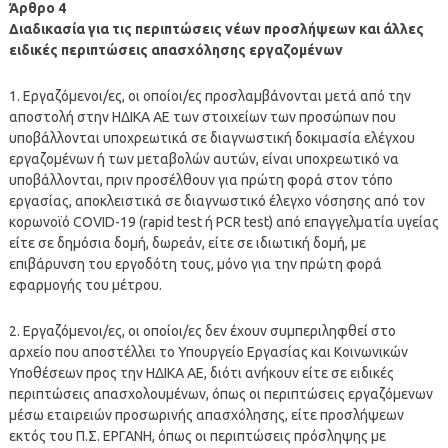
Άρθρο 4
Διαδικασία για τις περιπτώσεις νέων προσλήψεων και άλλες
ειδικές περιπτώσεις απασχόλησης εργαζομένων
1. Εργαζόμενοι/ες, οι οποίοι/ες προσλαμβάνονται μετά από την
αποστολή στην ΗΔΙΚΑ ΑΕ των στοιχείων των προσώπων που
υποβάλλονται υποχρεωτικά σε διαγνωστική δοκιμασία ελέγχου
εργαζομένων ή των μεταβολών αυτών, είναι υποχρεωτικό να
υποβάλλονται, πριν προσέλθουν για πρώτη φορά στον τόπο
εργασίας, αποκλειστικά σε διαγνωστικό έλεγχο νόσησης από τον
κορωνοϊό COVID-19 (rapid test ή PCR test) από επαγγελματία υγείας
είτε σε δημόσια δομή, δωρεάν, είτε σε ιδιωτική δομή, με
επιβάρυνση του εργοδότη τους, μόνο για την πρώτη φορά
εφαρμογής του μέτρου.
2. Εργαζόμενοι/ες, οι οποίοι/ες δεν έχουν συμπεριληφθεί στο
αρχείο που αποστέλλει το Υπουργείο Εργασίας και Κοινωνικών
Υποθέσεων προς την ΗΔΙΚΑ ΑΕ, διότι ανήκουν είτε σε ειδικές
περιπτώσεις απασχολουμένων, όπως οι περιπτώσεις εργαζόμενων
μέσω εταιρειών προσωρινής απασχόλησης, είτε προσλήψεων
εκτός του Π.Σ. ΕΡΓΑΝΗ, όπως οι περιπτώσεις πρόσληψης με