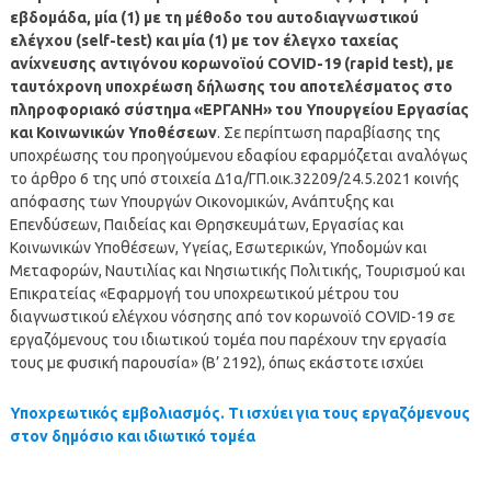
εβδομάδα, μία (1) με τη μέθοδο του αυτοδιαγνωστικού
ελέγχου (self-test) και μία (1) με τον έλεγχο ταχείας
ανίχνευσης αντιγόνου κορωνοϊού COVID-19 (rapid test), με
ταυτόχρονη υποχρέωση δήλωσης του αποτελέσματος στο
πληροφοριακό σύστημα «ΕΡΓΑΝΗ» του Υπουργείου Εργασίας
και Κοινωνικών Υποθέσεων
. Σε περίπτωση παραβίασης της
υποχρέωσης του προηγούμενου εδαφίου εφαρμόζεται αναλόγως
το άρθρο 6 της υπό στοιχεία Δ1α/ΓΠ.οικ.32209/24.5.2021 κοινής
απόφασης των Υπουργών Οικονομικών, Ανάπτυξης και
Επενδύσεων, Παιδείας και Θρησκευμάτων, Εργασίας και
Κοινωνικών Υποθέσεων, Υγείας, Εσωτερικών, Υποδομών και
Μεταφορών, Ναυτιλίας και Νησιωτικής Πολιτικής, Τουρισμού και
Επικρατείας «Εφαρμογή του υποχρεωτικού μέτρου του
διαγνωστικού ελέγχου νόσησης από τον κορωνοϊό COVID-19 σε
εργαζόμενους του ιδιωτικού τομέα που παρέχουν την εργασία
τους με φυσική παρουσία» (Β’ 2192), όπως εκάστοτε ισχύει
Υποχρεωτικός εμβολιασμός. Τι ισχύει για τους εργαζόμενους
στον δημόσιο και ιδιωτικό τομέα