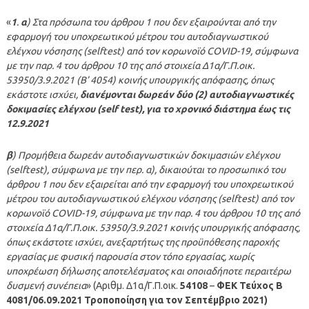
«
1
.
α
) Στα πρόσωπα του άρθρου 1 που δεν εξαιρούνται από την
εφαρμογή του υποχρεωτικού μέτρου του αυτοδιαγνωστικού
ελέγχου νόσησης (selftest) από τον κορωνοϊό COVID-19, σύμφωνα
με την παρ. 4 του άρθρου 10 της από στοιχεία Δ1α/Γ.Π.οικ.
53950/3.9.2021 (Β’ 4054) κοινής υπουργικής απόφασης, όπως
εκάστοτε ισχύει,
διανέμονται δωρεάν δύο (2) αυτοδιαγνωστικές
δοκιμασίες ελέγχου (self test), για το χρονικό διάστημα έως τις
12.9.2021
β
) Προμήθεια δωρεάν αυτοδιαγνωστικών δοκιμασιών ελέγχου
(selftest), σύμφωνα με την περ. α), δικαιούται το προσωπικό του
άρθρου 1 που δεν εξαιρείται από την εφαρμογή του υποχρεωτικού
μέτρου του αυτοδιαγνωστικού ελέγχου νόσησης (selftest) από τον
κορωνοϊό COVID-19, σύμφωνα με την παρ. 4 του άρθρου 10 της από
στοιχεία Δ1α/Γ.Π.οικ. 53950/3.9.2021 κοινής υπουργικής απόφασης,
όπως εκάστοτε ισχύει, ανεξαρτήτως της προϋπόθεσης παροχής
εργασίας με φυσική παρουσία στον τόπο εργασίας, χωρίς
υποχρέωση δήλωσης αποτελέσματος και οποιαδήποτε περαιτέρω
δυσμενή συνέπεια
» (Αριθμ. Δ1α/Γ.Π.οικ.
54108
–
ΦΕΚ Τεύχος B
4081/06.09.2021 Τροποποίηση για τον Σεπτέμβριο 2021
)