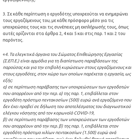
3. Σε κάθε περίπτωση ο εργοδότης υποχρεούται να ενημερώνει
τους εργαζόμενους του, με κάθε πρόσφορο μέσο για τις
υποχρεώσεις τους και τις συνέπειες μη εκπλήρωσής τους, όπως
αυτές ορίζονται στα άρθρα 2, 4 και 5 και στις παρ. 1 και 2 του
παρόντος.
«
4. Τα ελεγκτικά όργανα του Σώματος Επιθεώρησης Εργασίας
(Σ.ΕΠ.Ε.) είναι αρμόδια για τη διαπίστωση παραβάσεων της
παρούσας και για την επιβολή κυρώσεων στους εργαζόμενους και
στους εργοδότες, στον χώρο των οποίων παρέχεται η εργασία, ως
εξής:
α) σε περίπτωση παράβασης των υποχρεώσεων των εργοδοτών
που απορρέουν από την περ. α) της παρ. 1, επιβάλλεται στον
εργοδότη πρόστιμο πεντακοσίων (500) ευρώ ανά εργαζόμενο που
δεν έχει προβεί σε δήλωση του αποτελέσματος του διαγνωστικού
ελέγχου νόσησης από τον κορωνοϊό COVID-19,
β) σε περίπτωση παράβασης των υποχρεώσεων των εργοδοτών
που απορρέουν από την περ. β) της παρ. 1, επιβάλλεται στον
εργοδότη πρόστιμο χιλίων πεντακοσίων (1.500) ευρώ ανά
εργαζόμενο που εργάζεται, ενώ έχει δηλωθεί θετικό αποτέλεσμα