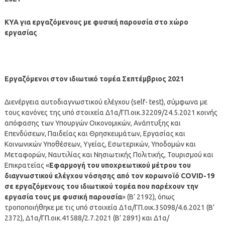
ΚΥΑ για εργαζόμενους με φυσική παρουσία στο χώρο
εργασίας
Εργαζόμενοι στον ιδιωτικό τομέα Σεπτέμβριος 2021
Διενέργεια αυτοδιαγνωστικού ελέγχου (self- test), σύμφωνα με
τους κανόνες της υπό στοιχεία Δ1α/ΓΠ.οικ.32209/24.5.2021 κοινής
απόφασης των Υπουργών Οικονομικών, Ανάπτυξης και
Επενδύσεων, Παιδείας και Θρησκευμάτων, Εργασίας και
Κοινωνικών Υποθέσεων, Υγείας, Εσωτερικών, Υποδομών και
Μεταφορών, Ναυτιλίας και Νησιωτικής Πολιτικής, Τουρισμού και
Επικρατείας «
Εφαρμογή του υποχρεωτικού μέτρου του
διαγνωστικού ελέγχου νόσησης από τον κορωνοϊό COVID-19
σε εργαζόμενους του ιδιωτικού τομέα που παρέχουν την
εργασία τους με φυσική παρουσία
» (Β’ 2192), όπως
τροποποιήθηκε με τις υπό στοιχεία Δ1α/ΓΠ.οικ.35098/4.6.2021 (Β’
2372), Δ1α/ΓΠ.οικ.41588/2.7.2021 (Β’ 2891) και Δ1α/