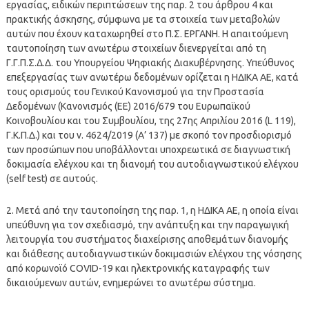
εργασίας, ειδικών περιπτώσεων της παρ. 2 του άρθρου 4 και
πρακτικής άσκησης, σύμφωνα με τα στοιχεία των μεταβολών
αυτών που έχουν καταχωρηθεί στο Π.Σ. ΕΡΓΑΝΗ. Η απαιτούμενη
ταυτοποίηση των ανωτέρω στοιχείων διενεργείται από τη
Γ.Γ.Π.Σ.Δ.Δ. του Υπουργείου Ψηφιακής Διακυβέρνησης. Υπεύθυνος
επεξεργασίας των ανωτέρω δεδομένων ορίζεται η ΗΔΙΚΑ ΑΕ, κατά
τους ορισμούς του Γενικού Κανονισμού για την Προστασία
Δεδομένων (Κανονισμός (ΕΕ) 2016/679 του Ευρωπαϊκού
Κοινοβουλίου και του Συμβουλίου, της 27ης Απριλίου 2016 (L 119),
Γ.Κ.Π.Δ.) και του ν. 4624/2019 (Α’ 137) με σκοπό τον προσδιορισμό
των προσώπων που υποβάλλονται υποχρεωτικά σε διαγνωστική
δοκιμασία ελέγχου και τη διανομή του αυτοδιαγνωστικού ελέγχου
(self test) σε αυτούς.
2. Μετά από την ταυτοποίηση της παρ. 1, η ΗΔΙΚΑ ΑΕ, η οποία είναι
υπεύθυνη για τον σχεδιασμό, την ανάπτυξη και την παραγωγική
λειτουργία του συστήματος διαχείρισης αποθεμάτων διανομής
και διάθεσης αυτοδιαγνωστικών δοκιμασιών ελέγχου της νόσησης
από κορωνοϊό COVID-19 και ηλεκτρονικής καταγραφής των
δικαιούμενων αυτών, ενημερώνει το ανωτέρω σύστημα.