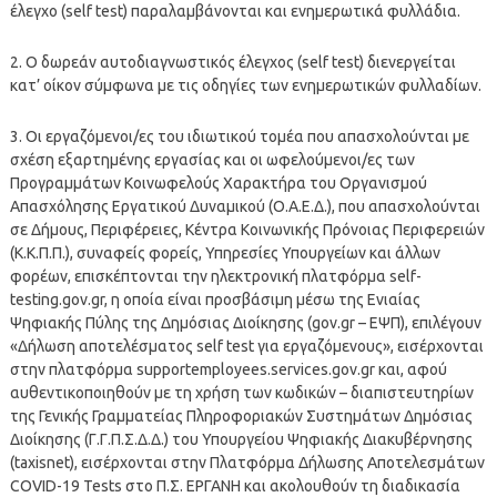
έλεγχο (self test) παραλαμβάνονται και ενημερωτικά φυλλάδια.
2. Ο δωρεάν αυτοδιαγνωστικός έλεγχος (self test) διενεργείται
κατ’ οίκον σύμφωνα με τις οδηγίες των ενημερωτικών φυλλαδίων.
3. Οι εργαζόμενοι/ες του ιδιωτικού τομέα που απασχολούνται με
σχέση εξαρτημένης εργασίας και οι ωφελούμενοι/ες των
Προγραμμάτων Κοινωφελούς Χαρακτήρα του Οργανισμού
Απασχόλησης Εργατικού Δυναμικού (Ο.Α.Ε.Δ.), που απασχολούνται
σε Δήμους, Περιφέρειες, Κέντρα Κοινωνικής Πρόνοιας Περιφερειών
(Κ.Κ.Π.Π.), συναφείς φορείς, Υπηρεσίες Υπουργείων και άλλων
φορέων, επισκέπτονται την ηλεκτρονική πλατφόρμα self-
testing.gov.gr, η οποία είναι προσβάσιμη μέσω της Ενιαίας
Ψηφιακής Πύλης της Δημόσιας Διοίκησης (gov.gr – ΕΨΠ), επιλέγουν
«Δήλωση αποτελέσματος self test για εργαζόμενους», εισέρχονται
στην πλατφόρμα supportemployees.services.gov.gr και, αφού
αυθεντικοποιηθούν με τη χρήση των κωδικών – διαπιστευτηρίων
της Γενικής Γραμματείας Πληροφοριακών Συστημάτων Δημόσιας
Διοίκησης (Γ.Γ.Π.Σ.Δ.Δ.) του Υπουργείου Ψηφιακής Διακυβέρνησης
(taxisnet), εισέρχονται στην Πλατφόρμα Δήλωσης Αποτελεσμάτων
COVID-19 Tests στο Π.Σ. ΕΡΓΑΝΗ και ακολουθούν τη διαδικασία