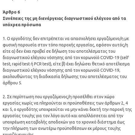
Άρθρο 6
Συνέπειες της μη διενέργειας διαγνωστικού ελέγχου από τα
υπόχρεα πρόσωπα
1. Ο εργοδότης δεν επιτρέπεται να απασχολήσει εργαζόμενο/η με
φυσική παρουσία στον τόπο παροχής εργασίας, εφόσον αυτός/η
είτε α) δεν έχει προβεί σε δήλωση του αποτελέσματος του
διαγνωστικού ελέγχου νόσησης από τον κορωνοϊό COVID-19 (self
test, rapid test ή PCR test), είτε β) έχει δηλώσει θετικό αποτέλεσμα
διαγνωστικού ελέγχου νόσησης από τον κορωνοϊό COVID-19,
ακολουθώντας τη διαδικασία δήλωσης του αποτελέσματος του
άρθρου 5.
2. Σε περίπτωση που εργαζόμενος/η προσέλθει στον χώρο
εργασίας χωρίς να πληρούνται οι προϋποθέσεις των άρθρων 2, 4
και 5, ο εργοδότης υποχρεούται να μην κάνει δεκτή την παροχή της
εργασίας του/ης για τον λόγο αυτό και απαλλάσσεται από την
υποχρέωση καταβολής αποδοχών για το χρονικό διάστημα έως
την πλήρωση των ανωτέρω προϋποθέσεων εκ μέρους του/ης
εργαζόμενου/ης.