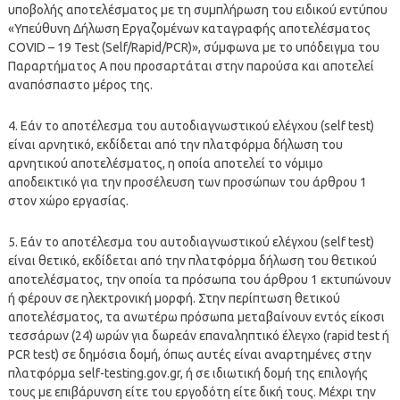
υποβολής αποτελέσματος με τη συμπλήρωση του ειδικού εντύπου
«Υπεύθυνη Δήλωση Εργαζομένων καταγραφής αποτελέσματος
COVID – 19 Test (Self/Rapid/PCR)», σύμφωνα με το υπόδειγμα του
Παραρτήματος Α που προσαρτάται στην παρούσα και αποτελεί
αναπόσπαστο μέρος της.
4. Εάν το αποτέλεσμα του αυτοδιαγνωστικού ελέγχου (self test)
είναι αρνητικό, εκδίδεται από την πλατφόρμα δήλωση του
αρνητικού αποτελέσματος, η οποία αποτελεί το νόμιμο
αποδεικτικό για την προσέλευση των προσώπων του άρθρου 1
στον χώρο εργασίας.
5. Εάν το αποτέλεσμα του αυτοδιαγνωστικού ελέγχου (self test)
είναι θετικό, εκδίδεται από την πλατφόρμα δήλωση του θετικού
αποτελέσματος, την οποία τα πρόσωπα του άρθρου 1 εκτυπώνουν
ή φέρουν σε ηλεκτρονική μορφή. Στην περίπτωση θετικού
αποτελέσματος, τα ανωτέρω πρόσωπα μεταβαίνουν εντός είκοσι
τεσσάρων (24) ωρών για δωρεάν επαναληπτικό έλεγχο (rapid test ή
PCR test) σε δημόσια δομή, όπως αυτές είναι αναρτημένες στην
πλατφόρμα self-testing.gov.gr, ή σε ιδιωτική δομή της επιλογής
τους με επιβάρυνση είτε του εργοδότη είτε δική τους. Μέχρι την