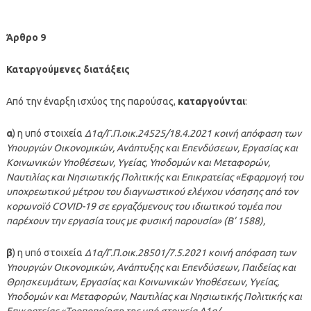
Άρθρο 9
Καταργούμενες διατάξεις
Από την έναρξη ισχύος της παρούσας,
καταργούνται
:
α
) η υπό στοιχεία
Δ1α/Γ.Π.οικ.24525/18.4.2021 κοινή απόφαση των
Υπουργών Οικονομικών, Ανάπτυξης και Επενδύσεων, Εργασίας και
Κοινωνικών Υποθέσεων, Υγείας, Υποδομών και Μεταφορών,
Ναυτιλίας και Νησιωτικής Πολιτικής και Επικρατείας «Εφαρμογή του
υποχρεωτικού μέτρου του διαγνωστικού ελέγχου νόσησης από τον
κορωνοϊό COVID-19 σε εργαζόμενους του ιδιωτικού τομέα που
παρέχουν την εργασία τους με φυσική παρουσία» (Β’ 1588),
β
) η υπό στοιχεία
Δ1α/Γ.Π.οικ.28501/7.5.2021 κοινή απόφαση των
Υπουργών Οικονομικών, Ανάπτυξης και Επενδύσεων, Παιδείας και
Θρησκευμάτων, Εργασίας και Κοινωνικών Υποθέσεων, Υγείας,
Υποδομών και Μεταφορών, Ναυτιλίας και Νησιωτικής Πολιτικής και
Επικρατείας «Τροποποίηση της υπό στοιχεία Δ1α/