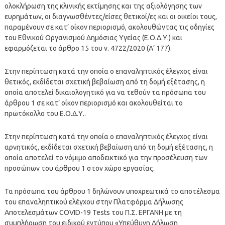
ολοκλήρωση της κλινικής εκτίμησης και της αξιολόγησης των
ευρημάτων, οι διαγνωσθέντες/είσες θετικοί/ες και οι οικείοι τους,
παραμένουν σε κατ’ οίκον περιορισμό, ακολουθώντας τις οδηγίες
του Εθνικού Οργανισμού Δημόσιας Υγείας (Ε.Ο.Δ.Υ.) και
εφαρμόζεται το άρθρο 15 του ν. 4722/2020 (Α’ 177).
Στην περίπτωση κατά την οποία ο επαναληπτικός έλεγχος είναι
θετικός, εκδίδεται σχετική βεβαίωση από τη δομή εξέτασης, η
οποία αποτελεί δικαιολογητικό για να τεθούν τα πρόσωπα του
άρθρου 1 σε κατ’ οίκον περιορισμό και ακολουθείται το
πρωτόκολλο του Ε.Ο.Δ.Υ..
Στην περίπτωση κατά την οποία ο επαναληπτικός έλεγχος είναι
αρνητικός, εκδίδεται σχετική βεβαίωση από τη δομή εξέτασης, η
οποία αποτελεί το νόμιμο αποδεικτικό για την προσέλευση των
προσώπων του άρθρου 1 στον χώρο εργασίας.
Τα πρόσωπα του άρθρου 1 δηλώνουν υποχρεωτικά το αποτέλεσμα
του επαναληπτικού ελέγχου στην Πλατφόρμα Δήλωσης
Αποτελεσμάτων COVID-19 Tests του Π.Σ. ΕΡΓΑΝΗ με τη
συμπλήρωση του ειδικού εντύπου «Υπεύθυνη Δήλωση