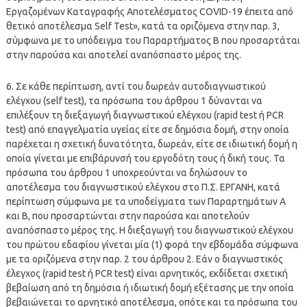
Εργαζομένων Καταγραφής Αποτελέσματος COVID-19 έπειτα από
θετικό αποτέλεσμα Self Test», κατά τα οριζόμενα στην παρ. 3,
σύμφωνα με το υπόδειγμα του Παραρτήματος Β που προσαρτάται
στην παρούσα και αποτελεί αναπόσπαστο μέρος της.
6. Σε κάθε περίπτωση, αντί του δωρεάν αυτοδιαγνωστικού
ελέγχου (self test), τα πρόσωπα του άρθρου 1 δύνανται να
επιλέξουν τη διεξαγωγή διαγνωστικού ελέγχου (rapid test ή PCR
test) από επαγγελματία υγείας είτε σε δημόσια δομή, στην οποία
παρέχεται η σχετική δυνατότητα, δωρεάν, είτε σε ιδιωτική δομή η
οποία γίνεται με επιβάρυνσή του εργοδότη τους ή δική τους. Τα
πρόσωπα του άρθρου 1 υποχρεούνται να δηλώσουν το
αποτέλεσμα του διαγνωστικού ελέγχου στο Π.Σ. ΕΡΓΑΝΗ, κατά
περίπτωση σύμφωνα με τα υποδείγματα των Παραρτημάτων Α
και Β, που προσαρτώνται στην παρούσα και αποτελούν
αναπόσπαστο μέρος της. Η διεξαγωγή του διαγνωστικού ελέγχου
του πρώτου εδαφίου γίνεται μία (1) φορά την εβδομάδα σύμφωνα
με τα οριζόμενα στην παρ. 2 του άρθρου 2. Εάν ο διαγνωστικός
έλεγχος (rapid test ή PCR test) είναι αρνητικός, εκδίδεται σχετική
βεβαίωση από τη δημόσια ή ιδιωτική δομή εξέτασης με την οποία
βεβαιώνεται το αρνητικό αποτέλεσμα, οπότε και τα πρόσωπα του