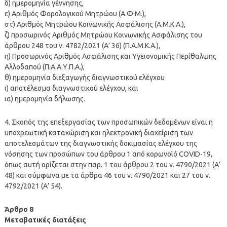
δ) ημερομηνία γέννησης,
ε) Αριθμός Φορολογικού Μητρώου (Α.Φ.Μ.),
στ) Αριθμός Μητρώου Κοινωνικής Ασφάλισης (Α.Μ.Κ.Α.),
ζ) προσωρινός Αριθμός Μητρώου Κοινωνικής Ασφάλισης του
άρθρου 248 του ν. 4782/2021 (Α’ 36) (Π.Α.Μ.Κ.Α.),
η) Προσωρινός Αριθμός Ασφάλισης και Υγειονομικής Περίθαλψης
Αλλοδαπού (Π.Α.Α.Υ.Π.Α.),
θ) ημερομηνία διεξαγωγής διαγνωστικού ελέγχου
ι) αποτέλεσμα διαγνωστικού ελέγχου, και
ια) ημερομηνία δήλωσης.
4. Σκοπός της επεξεργασίας των προσωπικών δεδομένων είναι η
υποχρεωτική καταχώριση και ηλεκτρονική διαχείριση των
αποτελεσμάτων της διαγνωστικής δοκιμασίας ελέγχου της
νόσησης των προσώπων του άρθρου 1 από κορωνοϊό COVID-19,
όπως αυτή ορίζεται στην παρ. 1 του άρθρου 2 του ν. 4790/2021 (Α’
48) και σύμφωνα με τα άρθρα 46 του ν. 4790/2021 και 27 του ν.
4792/2021 (Α’ 54).
Άρθρο 8
Μεταβατικές διατάξεις