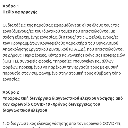
Άρθρο 1
Πεδίο εφαρμογής
Οι διατάξεις της παρούσας εφαρμόζονται: α) σε όλους τους/τις
εργαζόμενους/ες του ιδιωτικού τομέα που απασχολούνται με
σχέση εξαρτημένης εργασίας, β) στους/ στις ωφελούμενους/ες
των Προγραμμάτων Κοινωφελούς Χαρακτήρα του Οργανισμού
Απασχόλησης Εργατικού Δυναμικού (Ο.Α.Ε.Δ.), που απασχολούνται
σε Δήμους, Περιφέρειες, Κέντρα Κοινωνικής Πρόνοιας Περιφερειών
(Κ.Κ.Π.Π.), συναφείς φορείς, Υπηρεσίες Υπουργείων και άλλων
φορέων, προκειμένου να παρέχουν την εργασία τους με φυσική
παρουσία στον συμφωνημένο στην ατομική τους σύμβαση τόπο
εργασίας.
Άρθρο 2
Υποχρεωτική διενέργεια διαγνωστικού ελέγχου νόσησης από
τον κορωνοϊό COVID-19 -Χρόνος διενέργειας του
διαγνωστικού ελέγχου
1. Ο διαγνωστικός έλεγχος νόσησης από τον κορωνοϊό COVID-19,