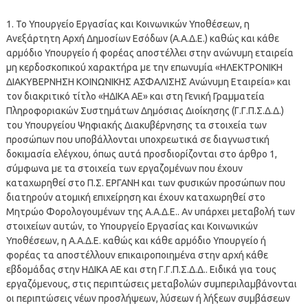
1. Το Υπουργείο Εργασίας και Κοινωνικών Υποθέσεων, η
Ανεξάρτητη Αρχή Δημοσίων Εσόδων (Α.Α.Δ.Ε.) καθώς και κάθε
αρμόδιο Υπουργείο ή φορέας αποστέλλει στην ανώνυμη εταιρεία
μη κερδοσκοπικού χαρακτήρα με την επωνυμία «ΗΛΕΚΤΡΟΝΙΚΗ
ΔΙΑΚΥΒΕΡΝΗΣΗ ΚΟΙΝΩΝΙΚΗΣ ΑΣΦΑΛΙΣΗΣ Ανώνυμη Εταιρεία» και
τον διακριτικό τίτλο «ΗΔΙΚΑ ΑΕ» και στη Γενική Γραμματεία
Πληροφοριακών Συστημάτων Δημόσιας Διοίκησης (Γ.Γ.Π.Σ.Δ.Δ.)
του Υπουργείου Ψηφιακής Διακυβέρνησης τα στοιχεία των
προσώπων που υποβάλλονται υποχρεωτικά σε διαγνωστική
δοκιμασία ελέγχου, όπως αυτά προσδιορίζονται στο άρθρο 1,
σύμφωνα με τα στοιχεία των εργαζομένων που έχουν
καταχωρηθεί στο Π.Σ. ΕΡΓΑΝΗ και των φυσικών προσώπων που
διατηρούν ατομική επιχείρηση και έχουν καταχωρηθεί στο
Μητρώο Φορολογουμένων της Α.Α.Δ.Ε.. Αν υπάρχει μεταβολή των
στοιχείων αυτών, το Υπουργείο Εργασίας και Κοινωνικών
Υποθέσεων, η Α.Α.Δ.Ε. καθώς και κάθε αρμόδιο Υπουργείο ή
φορέας τα αποστέλλουν επικαιροποιημένα στην αρχή κάθε
εβδομάδας στην ΗΔΙΚΑ ΑΕ και στη Γ.Γ.Π.Σ.Δ.Δ.. Ειδικά για τους
εργαζόμενους, στις περιπτώσεις μεταβολών συμπεριλαμβάνονται
οι περιπτώσεις νέων προσλήψεων, λύσεων ή λήξεων συμβάσεων