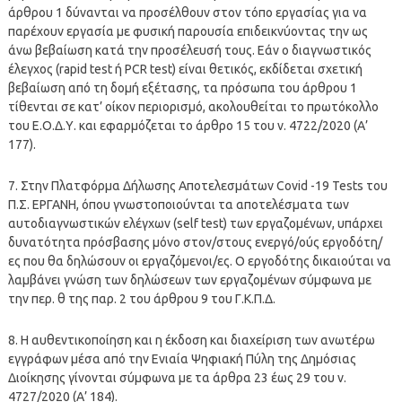
άρθρου 1 δύνανται να προσέλθουν στον τόπο εργασίας για να
παρέχουν εργασία με φυσική παρουσία επιδεικνύοντας την ως
άνω βεβαίωση κατά την προσέλευσή τους. Εάν ο διαγνωστικός
έλεγχος (rapid test ή PCR test) είναι θετικός, εκδίδεται σχετική
βεβαίωση από τη δομή εξέτασης, τα πρόσωπα του άρθρου 1
τίθενται σε κατ’ οίκον περιορισμό, ακολουθείται το πρωτόκολλο
του Ε.Ο.Δ.Υ. και εφαρμόζεται το άρθρο 15 του ν. 4722/2020 (Α’
177).
7. Στην Πλατφόρμα Δήλωσης Αποτελεσμάτων Covid -19 Tests του
Π.Σ. ΕΡΓΑΝΗ, όπου γνωστοποιούνται τα αποτελέσματα των
αυτοδιαγνωστικών ελέγχων (self test) των εργαζομένων, υπάρχει
δυνατότητα πρόσβασης μόνο στον/στους ενεργό/ούς εργοδότη/
ες που θα δηλώσουν οι εργαζόμενοι/ες. Ο εργοδότης δικαιούται να
λαμβάνει γνώση των δηλώσεων των εργαζομένων σύμφωνα με
την περ. θ της παρ. 2 του άρθρου 9 του Γ.Κ.Π.Δ.
8. Η αυθεντικοποίηση και η έκδοση και διαχείριση των ανωτέρω
εγγράφων μέσα από την Ενιαία Ψηφιακή Πύλη της Δημόσιας
Διοίκησης γίνονται σύμφωνα με τα άρθρα 23 έως 29 του ν.
4727/2020 (Α’ 184).