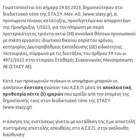
Γνωστοποιείται ότι σήμερα 29.05.2023, δημοσιεύτηκαν στο
διαδικτυακό τόπο της ΣΤΑ.ΣΥ. Μον. Α.Ε. (www.stasy.gr), οι
προσωρινοί πίνακες κατάταξης, προσληπτέων και απορριπτέων
της Προκήρυξης 1/2023, για την πλήρωση με σειρά
προτεραιότητας τριάντα οκτώ (38) συνολικά θέσεων προσωπικού
με σχέση εργασίας ιδιωτικού δικαίου αορίστου χρόνου,
κατηγορίας Δευτεροβάθμιας Εκπαίδευσης (ΔΕ) ειδικότητας
Λειτουργίας, σύμφωνα με τις διατάξεις του άρθρου 39 του ω.
4972/2022 στην εταιρεία Σταθερές Συγκοινωνίες Μονοπρόσωπη
ΑΕ (ΣΤΑΣΥ ΑΕ).
Κατά των προσωρινών πινάκων οι υποψήφιοι μπορούν να
ασκήσουν
ένσταση
ενώπιον του Α.Σ.Ε.Π. μέσα σε
αποκλειστική
προθεσμία πέντε (5) ημερών
που αρχίζει από την επομένη της
δημοσίευσής τους στον διαδικτυακό τόπο της ΣΤΑΣΥ
(www.stasy.gr).
Η άσκηση της ενστάσεως γίνεται με κατάθεση της ή με αποστολή
συστημένης επιστολής απευθείας στο Α.Σ.Ε.Π., στην ακόλουθη
διεύθυνση: