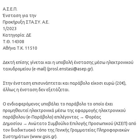
Α.Σ.Ε.Π.
Ένσταση για την
Προκήρυξη ΣΤΑ.ΣΥ. Α.Ε.
1/2023
Κατηγορία: ΔΕ
Τ.Θ. 14308
Αθήνα Τ.Κ. 11510
Δεκτή επίσης γίνεται και η υποβολή ένστασης μέσω ηλεκτρονικού
ταχυδρομείου (e-mail) (
prosl.enstasi@asep.gr
).
Στην ένσταση επισυνάπτεται και παράβολο είκοσι ευρώ (20€),
άλλως η ένσταση δεν εξετάζεται.
Ο ενδιαφερόμενος υποβάλει το παράβολο το οποίο έχει
προμηθευτεί ηλεκτρονικά μέσω της εφαρμογής ηλεκτρονικού
παράβολου (e-Παράβολο) επιλέγοντας → Φορέας
Δημοσίου → Ανώτατο Συμβούλιο Επιλογής Προσωπικού (ΑΣΕΠ) από
τον διαδικτυακό τόπο της Γενικής Γραμματείας Πληροφοριακών
Συστημάτων (www.gsis.gr).