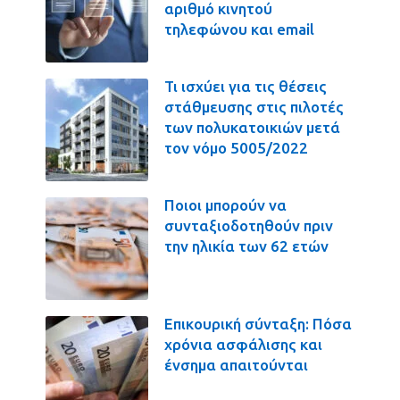
αριθμό κινητού
τηλεφώνου και email
Τι ισχύει για τις θέσεις
στάθμευσης στις πιλοτές
των πολυκατοικιών μετά
τον νόμο 5005/2022
Ποιοι μπορούν να
συνταξιοδοτηθούν πριν
την ηλικία των 62 ετών
Επικουρική σύνταξη: Πόσα
χρόνια ασφάλισης και
ένσημα απαιτούνται