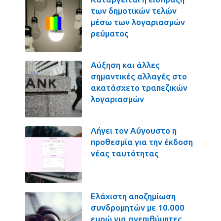
των δημοτικών τελών
μέσω των λογαριασμών
ρεύματος
Αύξηση και άλλες
σημαντικές αλλαγές στο
ακατάσχετο τραπεζικών
λογαριασμών
Λήγει τον Αύγουστο η
προθεσμία για την έκδοση
νέας ταυτότητας
Ελάχιστη αποζημίωση
συνδρομητών με 10.000
ευρώ για ανεπιθύμητες