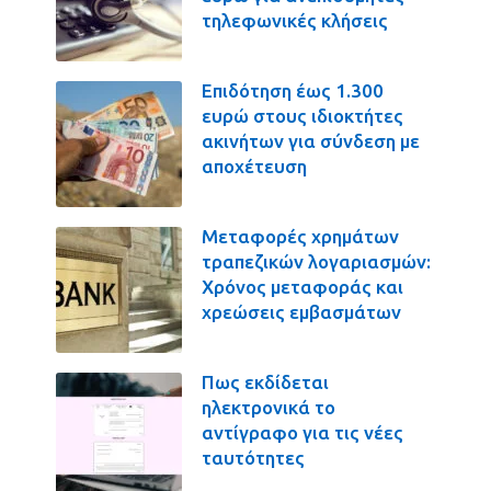
τηλεφωνικές κλήσεις
Επιδότηση έως 1.300
ευρώ στους ιδιοκτήτες
ακινήτων για σύνδεση με
αποχέτευση
Μεταφορές χρημάτων
τραπεζικών λογαριασμών:
Χρόνος μεταφοράς και
χρεώσεις εμβασμάτων
Πως εκδίδεται
ηλεκτρονικά το
αντίγραφο για τις νέες
ταυτότητες