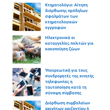
Κτηματολόγιο: Αίτηση
διόρθωσης πρόδηλων
σφαλμάτων των
κτηματολογικών
εγγραφών
Ηλεκτρονικά οι
καταγγελίες πολιτών για
κακοποίηση ζώων
Υποχρεωτική για τους
συνδρομητές της κινητής
τηλεφωνίας η
ταυτοποίηση κατά τη
σύναψη σύμβασης
Διόρθωση συμβολαίων
ακινήτων οριζοντίου ή