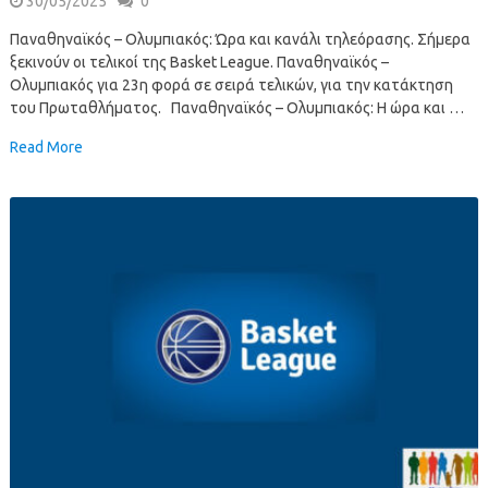
30/05/2025
0
Παναθηναϊκός – Ολυμπιακός: Ώρα και κανάλι τηλεόρασης. Σήμερα
ξεκινούν οι τελικοί της Basket League. Παναθηναϊκός –
Ολυμπιακός για 23η φορά σε σειρά τελικών, για την κατάκτηση
του Πρωταθλήματος. Παναθηναϊκός – Ολυμπιακός: Η ώρα και …
Read More