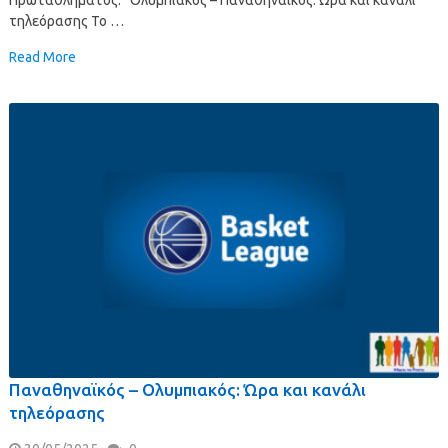
τηλεόρασης Το …
Read More
Παναθηναϊκός – Ολυμπιακός: Ώρα και κανάλι
τηλεόρασης