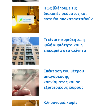
Πως βλέπουμε τις
διακοπές ρεύματος και
πότε θα αποκατασταθούν
Τι είναι η κυριότητα, η
ψιλή κυριότητα και η
επικαρπία στα ακίνητα
Επέκταση του μέτρου
απαγόρευσης
καπνίσματος και σε
εξωτερικούς χώρους
Κληρονομιά χωρίς