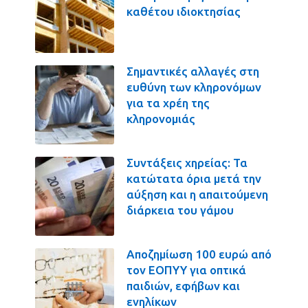
καθέτου ιδιοκτησίας
Σημαντικές αλλαγές στη
ευθύνη των κληρονόμων
για τα χρέη της
κληρονομιάς
Συντάξεις χηρείας: Τα
κατώτατα όρια μετά την
αύξηση και η απαιτούμενη
διάρκεια του γάμου
Αποζημίωση 100 ευρώ από
τον ΕΟΠΥΥ για οπτικά
παιδιών, εφήβων και
ενηλίκων