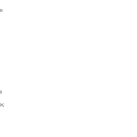
αι
α
ος