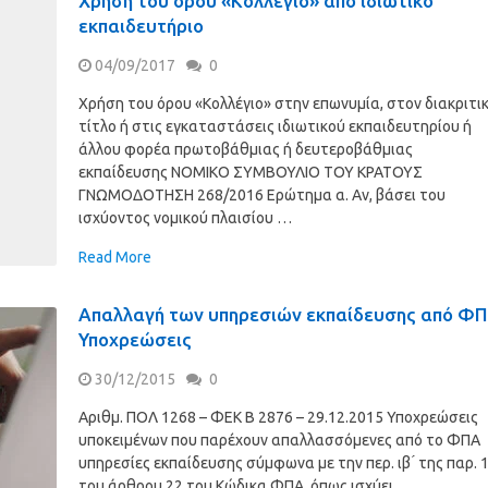
Χρήση του όρου «Κολλέγιο» από ιδιωτικό
εκπαιδευτήριο
04/09/2017
0
Χρήση του όρου «Κολλέγιο» στην επωνυμία, στον διακριτι
τίτλο ή στις εγκαταστάσεις ιδιωτικού εκπαιδευτηρίου ή
άλλου φορέα πρωτοβάθμιας ή δευτεροβάθμιας
εκπαίδευσης ΝΟΜΙΚΟ ΣΥΜΒΟΥΛΙΟ ΤΟΥ ΚΡΑΤΟΥΣ
ΓΝΩΜΟΔΟΤΗΣΗ 268/2016 Ερώτημα α. Aν, βάσει του
ισχύοντος νομικού πλαισίου …
Read More
Απαλλαγή των υπηρεσιών εκπαίδευσης από ΦΠ
Υποχρεώσεις
30/12/2015
0
Αριθμ. ΠΟΛ 1268 – ΦΕΚ B 2876 – 29.12.2015 Υποχρεώσεις
υποκειμένων που παρέχουν απαλλασσόμενες από το ΦΠΑ
υπηρεσίες εκπαίδευσης σύμφωνα με την περ. ιβ ́ της παρ. 
του άρθρου 22 του Κώδικα ΦΠΑ, όπως ισχύει …