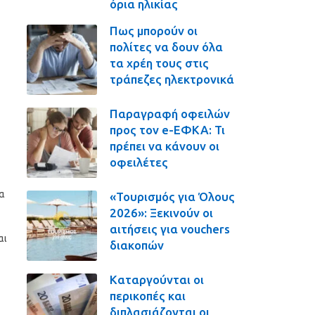
όρια ηλικίας
Πως μπορούν οι
πολίτες να δουν όλα
τα χρέη τους στις
τράπεζες ηλεκτρονικά
Παραγραφή οφειλών
προς τον e-ΕΦΚΑ: Τι
πρέπει να κάνουν οι
οφειλέτες
α
«Τουρισμός για Όλους
2026»: Ξεκινούν οι
αιτήσεις για vouchers
αι
διακοπών
Καταργούνται οι
περικοπές και
διπλασιάζονται οι