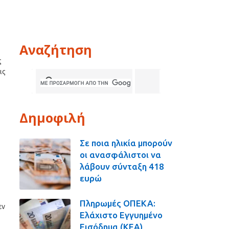
Αναζήτηση
ς
ις
Δημοφιλή
Σε ποια ηλικία μπορούν
οι ανασφάλιστοι να
λάβουν σύνταξη 418
ευρώ
Πληρωμές ΟΠΕΚΑ:
εν
Ελάχιστο Εγγυημένο
Εισόδημα (ΚΕΑ),