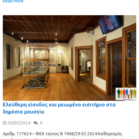
Read More
Ελεύθερη είσοδος και μειωμένο εισιτήριο στα
δημόσια μουσεία
30/03/2024
0
Αριθμ. 117624 – ΦΕΚ τεύχος Β 1968/29.03.2024 Καθορισμός