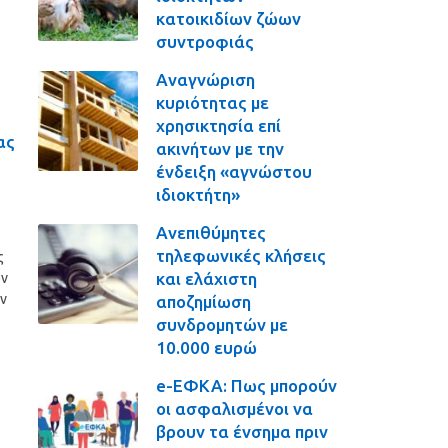
κατοικιδίων ζώων
συντροφιάς
Αναγνώριση
κυριότητας με
χρησικτησία επί
ας
ακινήτων με την
ένδειξη «αγνώστου
ιδιοκτήτη»
Ανεπιθύμητες
τηλεφωνικές κλήσεις
ς
και ελάχιστη
ών
ην
αποζημίωση
συνδρομητών με
10.000 ευρώ
e-ΕΦΚΑ: Πως μπορούν
οι ασφαλισμένοι να
βρουν τα ένσημα πριν