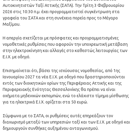
Αυτοκινητιστών Ταξί Αττικής (ΣΑΤΑ). Την Τρίτη 3 Φεβρουαρίου
2026 στις 10:30 π.μ. έχει προγραμματιστεί συγκέντρωση στα
γραφεία του ΣΑΤΑ και στη συνέχεια πορεία προς το Μέγαρο
Μαξίμου.
Η απεργία σχετίζεται με πρόσφατες και προγραμματισμένες
νομοθετικές ρυθμίσεις που αφορούν την υποχρεωτική μετάβαση
στην ηλεκτροκίνηση και αλλαγές στο καθεστώς λειτουργίας των
Ε.Ι.Χ. με οδηγό.
Επισημαίνεται ότι, βάσει της ισχύουσας νομοθεσίας, από 1ης
Ιανουαρίου 2027 τα νέα Ε.Ι.Χ. με οδηγό που δραστηριοποιούνται
εντός των διοικητικών ορίων της Περιφέρειας Αττικής και της
Περιφερειακής Ενότητας Θεσσαλονίκης θα πρέπει να είναι
οχήματα μηδενικών εκπομπών, ενώ το ελάχιστο τίμημα μίσθωσης
για τα ηλεκτρικά Ε.Ι.Χ. ορίζεται στα 50 ευρώ.
Σύμφωνα με το ΣΑΤΑ, οι ρυθμίσεις αυτές επηρεάζουν τον
διαχωρισμό μεταξύ των υπηρεσιών ταξί και των Ε.Ι.Χ. με οδηγό και
δημιουργούν συνθήκες αυξημένου ανταγωνισμού.