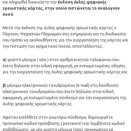
και κληρωθεί δικαιούστε την
έκδοση άυλης ψηφιακής
χρεωστικής κάρτας, στην οποία πιστώνεται το αναλογούν
ποσό
.
Μετά την έκδοση της άυλης ψηφιακής χρεωστικής κάρτας ο
Πάροχος Υπηρεσιών Πληρωμών σας ενημερώνει για τη διαδικασία
που πρέπει να ακολουθήσετε, για την ενεργοποίηση της κάρτας και
την πίστωση του χρηματικού ποσού, αποστέλλοντας:
α
) γραπτό μήνυμα ( sms ) στον αριθμό κινητού τηλεφώνου που
έχετε δηλώσει στην ειδική εφαρμογή, με ενσωματωμένες οδηγίες
για την ενεργοποίηση της άυλης ψηφιακής χρεωστικής κάρτας και
β
) μήνυμα ηλεκτρονικού ταχυδρομείου (e-mail) στη διεύθυνση
ηλεκτρονικού ταχυδρομείου που έχετε δηλώσει στην ειδική
εφαρμογή, με ενσωματωμένο σύνδεσμο για την ενεργοποίηση της
άυλης ψηφιακής χρεωστικής κάρτας.
Αφότου εισέλθετε στον ανωτέρω σύνδεσμο, δημιουργείτε
προσωπικό κωδικό πρόσβασης ( password ) και λαμβάνετε κωδικό
επιβεβαίωσης, με νέο γραπτό μήνυμα (sms), προκειμένου να