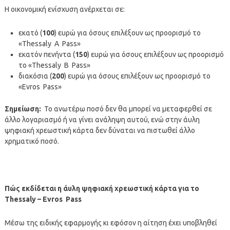
Η οικονομική ενίσχυση ανέρχεται σε:
εκατό (
100
) ευρώ για όσους επιλέξουν ως προορισμό το
«Thessaly A Pass»
εκατόν πενήντα (
150
) ευρώ για όσους επιλέξουν ως προορισμό
το «Thessaly B Pass»
διακόσια (
200
) ευρώ για όσους επιλέξουν ως προορισμό το
«Evros Pass»
Σημείωση:
Το ανωτέρω ποσό δεν θα μπορεί να μεταφερθεί σε
άλλο λογαριασμό ή να γίνει ανάληψη αυτού, ενώ στην άυλη
ψηφιακή χρεωστική κάρτα δεν δύναται να πιστωθεί άλλο
χρηματικό ποσό.
Πώς εκδίδεται η άυλη ψηφιακή χρεωστική κάρτα για το
Thessaly
–
Evros
Pass
Μέσω της ειδικής εφαρμογής κι εφόσον η αίτηση έχει υποβληθεί