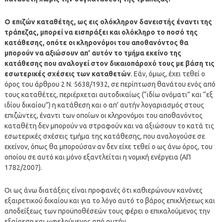
Ο επιζών καταθέτης, ως εις ολόκληρον δανειστής έναντι της
τράπεζας, μπορεί να εισπράξει και ολόκληρο το ποσό της
κατάθεσης, οπότε οι κληρονόμοι του αποθανόντος θα
μπορούν να αξιώσουν απ’ αυτόν το τμήμα εκείνο της
κατάθεσης που αναλογεί στον δικαιοπάροχό τους με βάση τις
εσωτερικές σχέσεις των καταθετών
. Εάν, όμως, έχει τεθεί ο
όρος του άρθρου 2 Ν. 5638/1932, σε περίπτωση θανάτου ενός από
τους καταθέτες, περιέρχεται αυτοδικαίως (“ιδίω ονόματι” και “εξ
ιδίου δικαίου”) η κατάθεση και ο απ’ αυτήν λογαριασμός στους
επιζώντες, έναντι των οποίων οι κληρονόμοι του αποθανόντος
καταθέτη δεν μπορούν να στραφούν και να αξιώσουν το κατά τις
εσωτερικές σχέσεις τμήμα της κατάθεσης, που αναλογούσε σε
εκείνον, όπως θα μπορούσαν αν δεν είχε τεθεί ο ως άνω όρος, του
οποίου σε αυτό και μόνο εξαντλείται η νομική ενέργεια (ΑΠ
1782/2007).
Οι ως άνω διατάξεις είναι προφανές ότι καθιερώνουν κανόνες
εξαιρετικού δικαίου και για το λόγο αυτό το βάρος επικλήσεως και
αποδείξεως των προϋποθέσεών τους φέρει ο επικαλούμενος την
εξαίρεση και ωφελούμενος από αυτήν.