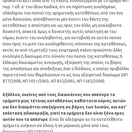
προκύπτει κάτι άλλο από τη σχέση, συνδυαζόμενο με το άρθρο 491
παρ. 1 εδ. α’ του ίδιου Κώδικα, ότι σε περίπτωση αναλήψεως
ολόκληρου του ποσού της χρηματικής καταθέσεως από τον ένα
μόνο δικαιούχο, αποσβέννυται μεν έναντι του δέκτη της
καταθέσεως η απαίτηση και ως προς τον άλλο, μη αναλαβόντα
δανειστή, αποκτά όμως ο δανειστής αυτός απαίτηση εκ του
νόμου, έναντι του αναλαβόντος, για καταβολή σε αυτόν ποσού
ίσου προς το μισό του αναληφθέντος ισόποσου της καταθέσεως,
εκτός αν από τη μεταξύ τους εσωτερική σχέση προκύπτει άλλη
αναλογία ή δικαίωμα στο σύνολο του ποσού της καταθέσεως ή
έλλειψη δικαιώματος αναγωγής, εξαίρεση της οποίας το βάρος
της επικλήσεως και αποδείξεως έχει ο διάδικος, ο οποίος προβάλλει
περιστατικά που θεμελιώνουν το ως άνω εξαιρετικό δικαίωμα (ΑΠ
877/2008, ΑΠ 1031/2003, ΑΠ 855/2002, ΑΠ 1563/2000).
Εξάλλου, εκείνος από τους δικαιούχους που απέσυρε τα
χρήματα μιας τέτοιας καταθέσεως καθίσταται κύριος αυτών
και δεν διαπράττει υπεξαίρεση σε βάρος των λοιπών, και κατ’
επέκταση αδικοπραξία, γιατί τα χρήματα δεν είναι ξένα προς
αυτόν που τα απέσυρε
. Είναι δε αδιάφορο αν τα κατατεθέντα
χρήματα ανήκουν σε όλους ή σε μερικούς μόνο από τους
δικαιούχους (ΑΠ 529/2015).