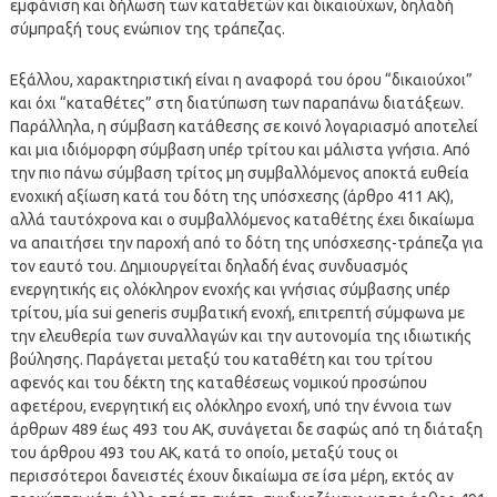
εμφάνιση και δήλωση των καταθετών και δικαιούχων, δηλαδή
σύμπραξή τους ενώπιον της τράπεζας.
Εξάλλου, χαρακτηριστική είναι η αναφορά του όρου “δικαιούχοι”
και όχι “καταθέτες” στη διατύπωση των παραπάνω διατάξεων.
Παράλληλα, η σύμβαση κατάθεσης σε κοινό λογαριασμό αποτελεί
και μια ιδιόμορφη σύμβαση υπέρ τρίτου και μάλιστα γνήσια. Από
την πιο πάνω σύμβαση τρίτος μη συμβαλλόμενος αποκτά ευθεία
ενοχική αξίωση κατά του δότη της υπόσχεσης (άρθρο 411 ΑΚ),
αλλά ταυτόχρονα και ο συμβαλλόμενος καταθέτης έχει δικαίωμα
να απαιτήσει την παροχή από το δότη της υπόσχεσης-τράπεζα για
τον εαυτό του. Δημιουργείται δηλαδή ένας συνδυασμός
ενεργητικής εις ολόκληρον ενοχής και γνήσιας σύμβασης υπέρ
τρίτου, μία sui generis συμβατική ενοχή, επιτρεπτή σύμφωνα με
την ελευθερία των συναλλαγών και την αυτονομία της ιδιωτικής
βούλησης. Παράγεται μεταξύ του καταθέτη και του τρίτου
αφενός και του δέκτη της καταθέσεως νομικού προσώπου
αφετέρου, ενεργητική εις ολόκληρο ενοχή, υπό την έννοια των
άρθρων 489 έως 493 του ΑΚ, συνάγεται δε σαφώς από τη διάταξη
του άρθρου 493 του ΑΚ, κατά το οποίο, μεταξύ τους οι
περισσότεροι δανειστές έχουν δικαίωμα σε ίσα μέρη, εκτός αν