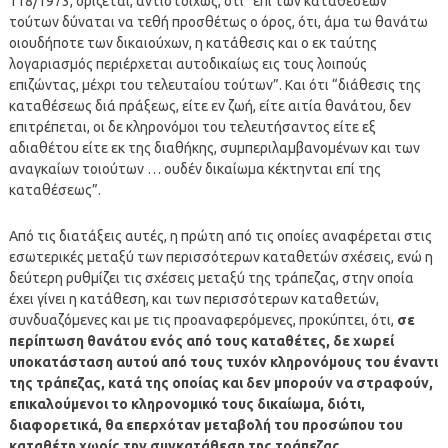
118/1973, ορίζεται, αντιστοίχως, ότι “επί των καταθέσεων
τούτων δύναται να τεθή προσθέτως ο όρος, ότι, άμα τω θανάτω
οιουδήποτε των δικαιούχων, η κατάθεσις και ο εκ ταύτης
λογαριασμός περιέρχεται αυτοδικαίως εις τους λοιπούς
επιζώντας, μέχρι του τελευταίου τούτων”. Και ότι “διάθεσις της
καταθέσεως διά πράξεως, είτε εν ζωή, είτε αιτία θανάτου, δεν
επιτρέπεται, οι δε κληρονόμοι του τελευτήσαντος είτε εξ
αδιαθέτου είτε εκ της διαθήκης, συμπεριλαμβανομένων και των
αναγκαίων τοιούτων … ουδέν δικαίωμα κέκτηνται επί της
καταθέσεως”.
Από τις διατάξεις αυτές, η πρώτη από τις οποίες αναφέρεται στις
εσωτερικές μεταξύ των περισσότερων καταθετών σχέσεις, ενώ η
δεύτερη ρυθμίζει τις σχέσεις μεταξύ της τράπεζας, στην οποία
έχει γίνει η κατάθεση, και των περισσότερων καταθετών,
συνδυαζόμενες και με τις προαναφερόμενες, προκύπτει, ότι,
σε
περίπτωση θανάτου ενός από τους καταθέτες, δε χωρεί
υποκατάσταση αυτού από τους τυχόν κληρονόμους του έναντι
της τράπεζας, κατά της οποίας και δεν μπορούν να στραφούν,
επικαλούμενοι το κληρονομικό τους δικαίωμα, διότι,
διαφορετικά, θα επερχόταν μεταβολή του προσώπου του
καταθέτη χωρίς την συγκατάθεση της τράπεζας.