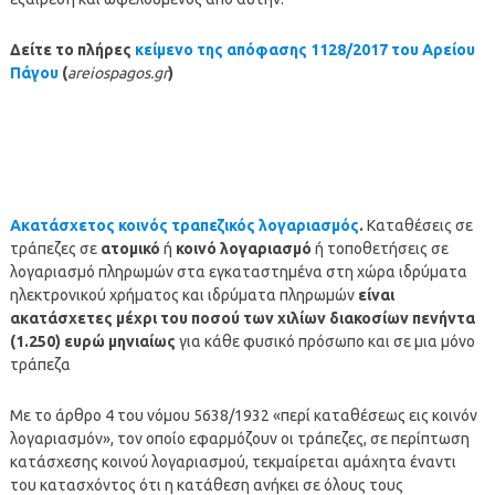
Δείτε το πλήρες
κείμενο της απόφασης 1128/2017 του Αρείου
Πάγου
(
areiospagos.gr
)
Ακατάσχετος κοινός τραπεζικός λογαριασμός
.
Καταθέσεις σε
τράπεζες σε
ατομικό
ή
κοινό λογαριασμό
ή τοποθετήσεις σε
λογαριασμό πληρωμών στα εγκαταστημένα στη χώρα ιδρύματα
ηλεκτρονικού χρήματος και ιδρύματα πληρωμών
είναι
ακατάσχετες μέχρι του ποσού των χιλίων διακοσίων πενήντα
(1.250) ευρώ μηνιαίως
για κάθε φυσικό πρόσωπο και σε μια μόνο
τράπεζα
Με το άρθρο 4 του νόμου 5638/1932 «περί καταθέσεως εις κοινόν
λογαριασμόν», τον οποίο εφαρμόζουν οι τράπεζες, σε περίπτωση
κατάσχεσης κοινού λογαριασμού, τεκμαίρεται αμάχητα έναντι
του κατασχόντος ότι η κατάθεση ανήκει σε όλους τους