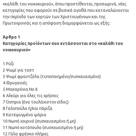
«καλάθι του νοικοκυριού», όπου προστίθενται, προσωρινά, νέες
κατηγορίες που αφορούν σε βασικά αγαθά που καταναλώνονται
την περίοδο των εορτών των Χριστουγέννων και της
Πρωτοχρονιάς και η απόφαση διαμορφώνεται ως εξής:
Άρθρο 1
Κατηγορίες προϊόντων που εντάσσονται στο «καλάθι του
νοικοκυριού»
1 Ρύζι
2 Ψωμί για τoστ
3 Ψωμί φραντζόλα (τυποποιημένο/συσκευασμένο)
4 Φρυγανιές
5 Μακαρόνια Νο 6
6 Αλεύρι για όλες τις χρήσεις
7 Όσπρια (ένα τουλάχιστον είδος)
8 Γαλοπούλα ή/και πάριζα
9 Κατεψυγμένα ψάρια
10 Νωπό χοιρινό (συσκευασμένο ή μη)
11 Νωπό κοτόπουλο (συσκευασμένο ή μη)
12 Γάλα φρέσκο πλήρες