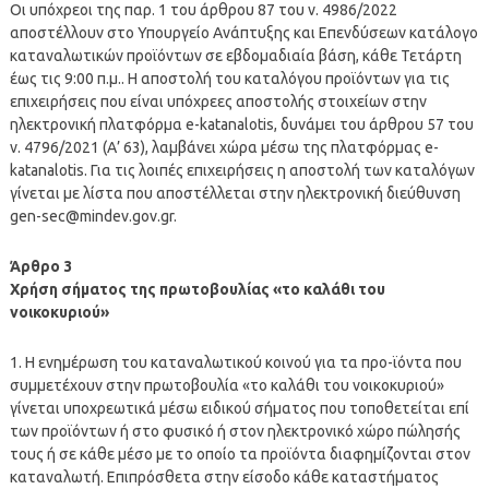
Οι υπόχρεοι της παρ. 1 του άρθρου 87 του ν. 4986/2022
αποστέλλουν στο Υπουργείο Ανάπτυξης και Επενδύσεων κατάλογο
καταναλωτικών προϊόντων σε εβδομαδιαία βάση, κάθε Τετάρτη
έως τις 9:00 π.μ.. Η αποστολή του καταλόγου προϊόντων για τις
επιχειρήσεις που είναι υπόχρεες αποστολής στοιχείων στην
ηλεκτρονική πλατφόρμα e-katanalotis, δυνάμει του άρθρου 57 του
ν. 4796/2021 (Α’ 63), λαμβάνει χώρα μέσω της πλατφόρμας e-
katanalotis. Για τις λοιπές επιχειρήσεις η αποστολή των καταλόγων
γίνεται με λίστα που αποστέλλεται στην ηλεκτρονική διεύθυνση
gen-sec@mindev.gov.gr
.
Άρθρο 3
Χρήση σήματος της πρωτοβουλίας «το καλάθι του
νοικοκυριού»
1. Η ενημέρωση του καταναλωτικού κοινού για τα προ-ϊόντα που
συμμετέχουν στην πρωτοβουλία «το καλάθι του νοικοκυριού»
γίνεται υποχρεωτικά μέσω ειδικού σήματος που τοποθετείται επί
των προϊόντων ή στο φυσικό ή στον ηλεκτρονικό χώρο πώλησής
τους ή σε κάθε μέσο με το οποίο τα προϊόντα διαφημίζονται στον
καταναλωτή. Επιπρόσθετα στην είσοδο κάθε καταστήματος