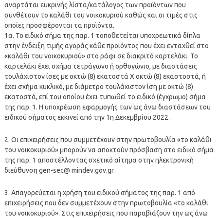
αναρτάται ευκρινής λίστα/κατάλογος των προϊόντων που
συνθέτουν το καλάθι του νοικοκυριού καθώς και οι τιμές στις
οποίες προσφέρονται τα προϊόντα.
1α. Το ειδικό σήμα της παρ. 1 τοποθετείται υποχρεωτικά δίπλα
στην ένδειξη τιμής αγοράς κάθε προϊόντος που έχει ενταχθεί στο
«καλάθι του νοικοκυριού» στο ράφι σε διακριτό καρτελάκι. Το
καρτελάκι έχει σχήμα τετράγωνο ή ορθογώνιο, με διαστάσεις
τουλάχιστον ίσες με οκτώ (8) εκατοστά Χ οκτώ (8) εκαστοστά, ή
έχει σχήμα κυκλικό, με διάμετρο τουλάχιστον ίση με οκτώ (8)
εκατοστά, επί του οποίου έχει τυπωθεί το ειδικό (έγχρωμο) σήμα
της παρ. 1. Η υποχρέωση εφαρμογής των ως άνω διαστάσεων του
ειδικού σήματος εκκινεί από την 1η Δεκεμβρίου 2022.
2. Οι επιχειρήσεις που συμμετέχουν στην πρωτοβουλία «το καλάθι
του νοικοκυριού» μπορούν να αποκτούν πρόσβαση στο ειδικό σήμα
της παρ. 1 αποστέλλοντας σχετικό αίτημα στην ηλεκτρονική
διεύθυνση gen-sec@ mindev.gov.gr.
3. Απαγορεύεται η χρήση του ειδικού σήματος της παρ. 1 από
επιχειρήσεις που δεν συμμετέχουν στην πρωτοβουλία «το καλάθι
του νοικοκυριού». Στις επιχειρήσεις που παραβιάζουν την ως άνω