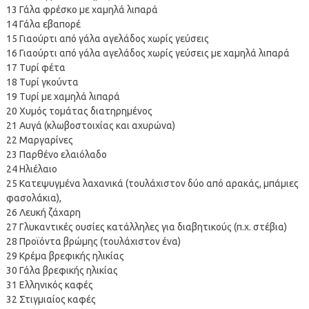
13 Γάλα φρέσκο με χαμηλά λιπαρά
14 Γάλα εβαπορέ
15 Γιαούρτι από γάλα αγελάδος χωρίς γεύσεις
16 Γιαούρτι από γάλα αγελάδος χωρίς γεύσεις με χαμηλά λιπαρά
17 Τυρί φέτα
18 Τυρί γκούντα
19 Τυρί με χαμηλά λιπαρά
20 Χυμός τομάτας διατηρημένος
21 Αυγά (κλωβοστοιχίας και αχυρώνα)
22 Μαργαρίνες
23 Παρθένο ελαιόλαδο
24 Ηλιέλαιο
25 Κατεψυγμένα λαχανικά (τουλάχιστον δύο από αρακάς, μπάμιες
φασολάκια),
26 Λευκή ζάχαρη
27 Γλυκαντικές ουσίες κατάλληλες για διαβητικούς (π.χ. στέβια)
28 Προϊόντα βρώμης (τουλάχιστον ένα)
29 Κρέμα βρεφικής ηλικίας
30 Γάλα βρεφικής ηλικίας
31 Ελληνικός καφές
32 Στιγμιαίος καφές