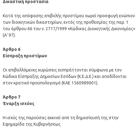
Δικαστική προστασία
Κατά της απόφασης επιβολής προστίμου χωρεί προσφυγή ενώπιον
των διοικητικών δικαστηρίων, εντός της προθεσμίας της παρ. 1
του άρθρου 66 του ν. 2717/1999 «Κώδικας Διοικητικής Δικονομίας»
(Α’ 97).
Άρθρο 6
Είσπραξη προστίμων
Οι επιβαλλόμενες κυρώσεις εισπράττονται σύμφωνα με τον
Κώδικα Είσπραξης Δημοσίων Εσόδων (Κ.Ε.Δ.Ε.) και αποδίδονται
στον κρατικό προϋπολογισμό (ΚΑΕ 1560989001).
Άρθρο 7
Έναρξη ισχύος
Η ισχύς της παρούσας εκκινεί από τη δημοσίευσή της στην
Εφημερίδα της Κυβερνήσεως