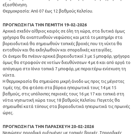
εξασθένηση.
Θερμοκρασία: Από 07 έως 12 βαθμούς Κελσίου.
ΠΡΟΓΝΩΣΗ ΓΙΑ ΤΗΝ ΠΕΜΠΤΗ 19-02-2026
Αρχικά σχεδόν αίθριος καιρός σε όλη τη χώρα, στα δυτικά όμως
γρήγορα θα αναπτυχθούν νεφώσεις και μετά το μεσημέρι στα
βορειοδυτικά θα σημειωθούν τοπικές βροχές που τη νύχτα θα
ενταθούν και θα εκδηλωθούν και σποραδικές καταιγίδες.
Οι άνεμοι θα πνέουν αρχικά βορειοδυτικοί 3 με 5 μποφόρ, γρήγορα
όμως θα στραφούν σε νοτίων διευθύνσεων 4 με 6 και από αργά το
απόγευμα στο Ιόνιο τοπικά 7 μποφόρ, με περαιτέρω ενίσχυση τη
νύχτα.
Η θερμοκρασία θα σημειώσει μικρή άνοδο ως προς τις μέγιστες
τιμές της. Θα φτάσει στα βόρεια ηπειρωτικά τους 14 με 15
βαθμούς, στις υπόλοιπες περιοχές τους 16 με 17 και τοπικά στη
νότια νησιωτική χώρα τους 18 βαθμούς Κελσίου. Παγετός θα
σημειωθεί κατά τόπους στα βορειοδυτικά ηπειρωτικά τις πρωινές
ώρες.
ΠΡΟΓΝΩΣΗ ΓΙΑ ΤΗΝ ΠΑΡΑΣΚΕΥΗ 20-02-2026
Νεφώσεις παροδικά αυξημένες με τοπικές βροχές. Σποραδικές