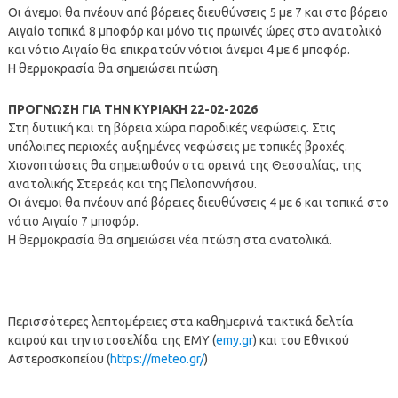
Οι άνεμοι θα πνέουν από βόρειες διευθύνσεις 5 με 7 και στο βόρειο
Αιγαίο τοπικά 8 μποφόρ και μόνο τις πρωινές ώρες στο ανατολικό
και νότιο Αιγαίο θα επικρατούν νότιοι άνεμοι 4 με 6 μποφόρ.
Η θερμοκρασία θα σημειώσει πτώση.
ΠΡΟΓΝΩΣΗ ΓΙΑ ΤΗΝ ΚΥΡΙΑΚΗ 22-02-2026
Στη δυτιική και τη βόρεια χώρα παροδικές νεφώσεις. Στις
υπόλοιπες περιοχές αυξημένες νεφώσεις με τοπικές βροχές.
Χιονοπτώσεις θα σημειωθούν στα ορεινά της Θεσσαλίας, της
ανατολικής Στερεάς και της Πελοποννήσου.
Οι άνεμοι θα πνέουν από βόρειες διευθύνσεις 4 με 6 και τοπικά στο
νότιο Αιγαίο 7 μποφόρ.
Η θερμοκρασία θα σημειώσει νέα πτώση στα ανατολικά.
Περισσότερες λεπτομέρειες στα καθημερινά τακτικά δελτία
καιρού και την ιστοσελίδα της ΕΜΥ (
emy.gr
) και του Εθνικού
Αστεροσκοπείου (
https://meteo.gr/
)