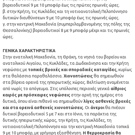
βορειοδυτικοί 9 με 10 μποφόρ έως τις πρώτες πρωινές ώρες.
β. στην Κρήτη, τις Κυκλάδες και τη νοτιοανατολική Πελοπόννησο
δυτικών διευθύνσεων 9 με 10 μποφόρ έως τις πρωινές ώρες.
γ. στην κεντρική Μακεδονία (συμπεριλαμβανομένης της πόλης της
Θεσσαλονίκης) βορειοδυτικοί 8 με 9 μποφόρ μέχρι και τις πρωινές
ώρες.
ΓΕΝΙΚΑ ΧΑΡΑΚΤΗΡΙΣΤΙΚΑ
Στην ανατολική Μακεδονία, τη Θράκη, τα νησιά του βορείου και
ανατολικού Αιγαίου, τις Κυκλάδες, τα Δωδεκάνησα και την Κρήτη
νεφώσεις με
τοπικές βροχές και σποραδικές καταιγίδες
, κυρίως
στα θαλάσσια παραθαλάσσια.
Χιονοπτώσεις
θα σημειωθούν
στα βόρεια ορεινά της ηπειρωτικής χώρας. Βελτίωση αναμένεται
από νωρίς το απόγευμα. Στις υπόλοιπες περιοχές γενικά
αίθριος
καιρός με πρόσκαιρες νεφώσεις
στην αρχή της ημέρας στα
δυτικά, όπου είναι πιθανό να σημειωθούν
λίγες ασθενείς βροχές
και στα ορεινά ασθενείς χιονοπτώσεις
. Οι
άνεμοι
θα πνέουν
δυτικοί βορειοδυτικοί 5 με 7 και στο Ιόνιο, τα παράκτια της
δυτικής ηπειρωτικής χώρας, την Κρήτη, τις Κυκλάδες, τη
νοτιοανατολική Πελοπόννησο και την κεντρική Μακεδονία τοπικά
9 με 10 μποφόρ, με γρήγορη εξασθένηση.
Η θερμοκρασία θα