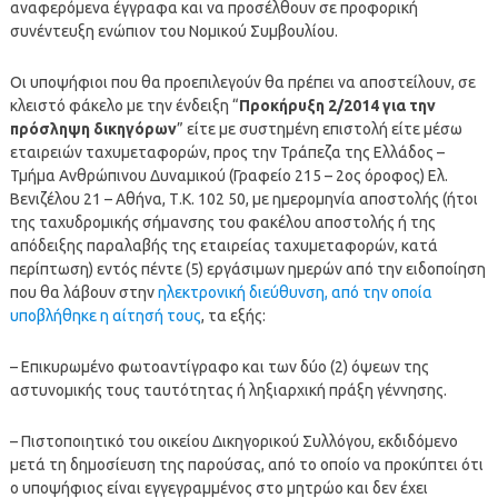
αναφερόμενα έγγραφα και να προσέλθουν σε προφορική
συνέντευξη ενώπιον του Νομικού Συμβουλίου.
Οι υποψήφιοι που θα προεπιλεγούν θα πρέπει να αποστείλουν, σε
κλειστό φάκελο με την ένδειξη “
Προκήρυξη 2/2014 για την
πρόσληψη δικηγόρων
” είτε με συστημένη επιστολή είτε μέσω
εταιρειών ταχυμεταφορών, προς την Τράπεζα της Ελλάδος –
Τμήμα Ανθρώπινου Δυναμικού (Γραφείο 215 – 2ος όροφος) Ελ.
Βενιζέλου 21 – Αθήνα, Τ.Κ. 102 50, με ημερομηνία αποστολής (ήτοι
της ταχυδρομικής σήμανσης του φακέλου αποστολής ή της
απόδειξης παραλαβής της εταιρείας ταχυμεταφορών, κατά
περίπτωση) εντός πέντε (5) εργάσιμων ημερών από την ειδοποίηση
που θα λάβουν στην
ηλεκτρονική διεύθυνση, από την οποία
υποβλήθηκε η αίτησή τους
, τα εξής:
– Επικυρωμένο φωτοαντίγραφο και των δύο (2) όψεων της
αστυνομικής τους ταυτότητας ή ληξιαρχική πράξη γέννησης.
– Πιστοποιητικό του οικείου Δικηγορικού Συλλόγου, εκδιδόμενο
μετά τη δημοσίευση της παρούσας, από το οποίο να προκύπτει ότι
ο υποψήφιος είναι εγγεγραμμένος στο μητρώο και δεν έχει