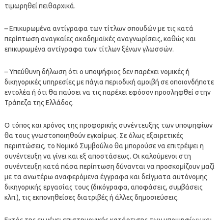
τιμωρηθεί πειθαρχικά.
– Επικυρωμένα αντίγραφα των τίτλων σπουδών με τις κατά
περίπτωση αναγκαίες ακαδημαϊκές αναγνωρίσεις, καθώς και
επικυρωμένα αντίγραφα των τίτλων ξένων γλωσσών.
– Υπεύθυνη δήλωση ότι ο υποψήφιος δεν παρέχει νομικές ή
δικηγορικές υπηρεσίες με πάγια περιοδική αμοιβή σε οποιονδήποτε
εντολέα ή ότι θα παύσει να τις παρέχει εφόσον προσληφθεί στην
Τράπεζα της Ελλάδος.
Ο τόπος και χρόνος της προφορικής συνέντευξης των υποψηφίων
θα τους γνωστοποιηθούν εγκαίρως. Σε όλως εξαιρετικές
περιπτώσεις, το Νομικό Συμβούλιο θα μπορούσε να επιτρέψει η
συνέντευξη να γίνει και εξ αποστάσεως. Οι καλούμενοι στη
συνέντευξη κατά πάσα περίπτωση δύνανται να προσκομίζουν μαζί
με τα ανωτέρω αναφερόμενα έγγραφα και δείγματα αυτόνομης
δικηγορικής εργασίας τους (δικόγραφα, αποφάσεις, συμβάσεις
κλπ.), τις εκπονηθείσες διατριβές ή άλλες δημοσιεύσεις.
Εκτός της εν γένει επιστημονικής κατάρτισης των υποψηφίων και