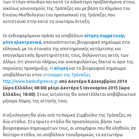
των τίτλων σπουδών και κατά τα ειδικότερα προβλεπόμενα στους
οικείους κανονισμούς της Τράπεζας και με βάση το Κλιμάκιο του
Ενιαίου Μισθολογίου του προσωπικού της Τράπεζας που
αντιστοιχεί στην κατά τα ανωτέρω ένταξη.
Οι ενδιαφερόμενοι πρέπει να υποβάλουν
αίτηση συμμετοχής
μόνο ηλεκτρονικά
, επισυνάπτοντας βιογραφικό σημείωμα στα
ελληνικά, με τα στοιχεία της επιστημονικής κατάρτισης και
επαγγελματικής δραστηριότητάς τους, δηλώνοντας εκτός των
άλλων, ότι γίνονται πλήρως και ανεπιφυλάκτως δεκτοί οι όροι της
παρούσας προκήρυξης.
Η
αίτηση
και το βιογραφικό σημείωμα
υποβάλλονται στον
ιστοχώρο της Τράπεζας
http://www.bankofgreece.gr
από Δευτέρα 8 Δεκεμβρίου 2014
(ώρα Ελλάδος 08:00) μέχρι Δευτέρα 5 Ιανουαρίου 2015 (ώρα
Ελλάδος 18:00)
. Στους αιτούντες θα αποστέλλεται επιβεβαιωτικό
μήνυμα λήψης της αίτησής τους.
Η αξιολόγηση θα γίνει από το Νομικό Συμβούλιο της Τράπεζας σε
δύο στάδια. Στο πρώτο στάδιο θα προεπιλεγούν, βάσει των
βιογραφικών σημειωμάτων τους, οι υποψήφιοι που θα κληθούν, σε
δεύτερο στάδιο, να υποβάλουν ταχυδρομικώς τα κατωτέρω