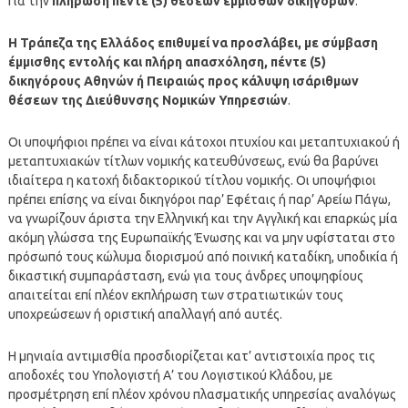
Για την
πλήρωση πέντε (5) θέσεων εμμίσθων δικηγόρων
.
Η Τράπεζα της Ελλάδος επιθυμεί να προσλάβει, με σύμβαση
έμμισθης εντολής και πλήρη απασχόληση, πέντε (5)
δικηγόρους Αθηνών ή Πειραιώς προς κάλυψη ισάριθμων
θέσεων της Διεύθυνσης Νομικών Υπηρεσιών
.
Οι υποψήφιοι πρέπει να είναι κάτοχοι πτυχίου και μεταπτυχιακού ή
μεταπτυχιακών τίτλων νομικής κατευθύνσεως, ενώ θα βαρύνει
ιδιαίτερα η κατοχή διδακτορικού τίτλου νομικής. Οι υποψήφιοι
πρέπει επίσης να είναι δικηγόροι παρ’ Εφέταις ή παρ’ Αρείω Πάγω,
να γνωρίζουν άριστα την Ελληνική και την Αγγλική και επαρκώς μία
ακόμη γλώσσα της Ευρωπαϊκής Ένωσης και να μην υφίσταται στο
πρόσωπό τους κώλυμα διορισμού από ποινική καταδίκη, υποδικία ή
δικαστική συμπαράσταση, ενώ για τους άνδρες υποψηφίους
απαιτείται επί πλέον εκπλήρωση των στρατιωτικών τους
υποχρεώσεων ή οριστική απαλλαγή από αυτές.
Η μηνιαία αντιμισθία προσδιορίζεται κατ’ αντιστοιχία προς τις
αποδοχές του Υπολογιστή Α’ του Λογιστικού Κλάδου, με
προσμέτρηση επί πλέον χρόνου πλασματικής υπηρεσίας αναλόγως