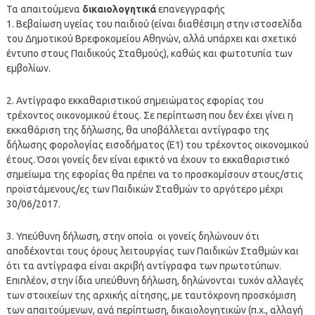
Τα απαιτούμενα
δικαιολογητικά
επανεγγραφής
1. Βεβαίωση υγείας του παιδιού (είναι διαθέσιμη στην ιστοσελίδα
του Δημοτικού Βρεφοκομείου Αθηνών, αλλά υπάρχει και σχετικό
έντυπο στους Παιδικούς Σταθμούς), καθώς και φωτοτυπία των
εμβολίων.
2. Αντίγραφο εκκαθαριστικού σημειώματος εφορίας του
τρέχοντος οικονομικού έτους. Σε περίπτωση που δεν έχει γίνει η
εκκαθάριση της δήλωσης, θα υποβάλλεται αντίγραφο της
δήλωσης φορολογίας εισοδήματος (Ε1) του τρέχοντος οικονομικού
έτους. Όσοι γονείς δεν είναι εφικτό να έχουν το εκκαθαριστικό
σημείωμα της εφορίας θα πρέπει να το προσκομίσουν στους/στις
προϊστάμενους/ες των Παιδικών Σταθμών το αργότερο μέχρι
30/06/2017.
3. Υπεύθυνη δήλωση, στην οποία οι γονείς δηλώνουν ότι
αποδέχονται τους όρους λειτουργίας των Παιδικών Σταθμών και
ότι τα αντίγραφα είναι ακριβή αντίγραφα των πρωτοτύπων.
Επιπλέον, στην ίδια υπεύθυνη δήλωση, δηλώνονται τυχόν αλλαγές
των στοιχείων της αρχικής αίτησης, με ταυτόχρονη προσκόμιση
των απαιτούμενων, ανά περίπτωση, δικαιολογητικών (π.χ., αλλαγή