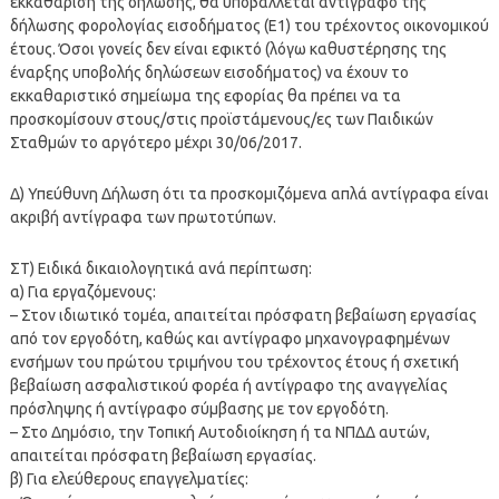
εκκαθάριση της δήλωσης, θα υποβάλλεται αντίγραφο της
δήλωσης φορολογίας εισοδήματος (Ε1) του τρέχοντος οικονομικού
έτους. Όσοι γονείς δεν είναι εφικτό (λόγω καθυστέρησης της
έναρξης υποβολής δηλώσεων εισοδήματος) να έχουν το
εκκαθαριστικό σημείωμα της εφορίας θα πρέπει να τα
προσκομίσουν στους/στις προϊστάμενους/ες των Παιδικών
Σταθμών το αργότερο μέχρι 30/06/2017.
Δ) Υπεύθυνη Δήλωση ότι τα προσκομιζόμενα απλά αντίγραφα είναι
ακριβή αντίγραφα των πρωτοτύπων.
ΣΤ) Ειδικά δικαιολογητικά ανά περίπτωση:
α) Για εργαζόμενους:
– Στον ιδιωτικό τομέα, απαιτείται πρόσφατη βεβαίωση εργασίας
από τον εργοδότη, καθώς και αντίγραφο μηχανογραφημένων
ενσήμων του πρώτου τριμήνου του τρέχοντος έτους ή σχετική
βεβαίωση ασφαλιστικού φορέα ή αντίγραφο της αναγγελίας
πρόσληψης ή αντίγραφο σύμβασης με τον εργοδότη.
– Στο Δημόσιο, την Τοπική Αυτοδιοίκηση ή τα ΝΠΔΔ αυτών,
απαιτείται πρόσφατη βεβαίωση εργασίας.
β) Για ελεύθερους επαγγελματίες: