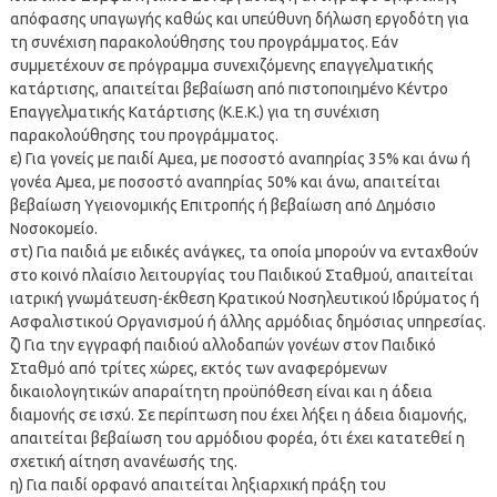
απόφασης υπαγωγής καθώς και υπεύθυνη δήλωση εργοδότη για
τη συνέχιση παρακολούθησης του προγράμματος. Εάν
συμμετέχουν σε πρόγραμμα συνεχιζόμενης επαγγελματικής
κατάρτισης, απαιτείται βεβαίωση από πιστοποιημένο Κέντρο
Επαγγελματικής Κατάρτισης (Κ.Ε.Κ.) για τη συνέχιση
παρακολούθησης του προγράμματος.
ε) Για γονείς με παιδί Αμεα, με ποσοστό αναπηρίας 35% και άνω ή
γονέα Αμεα, με ποσοστό αναπηρίας 50% και άνω, απαιτείται
βεβαίωση Υγειονομικής Επιτροπής ή βεβαίωση από Δημόσιο
Νοσοκομείο.
στ) Για παιδιά με ειδικές ανάγκες, τα οποία μπορούν να ενταχθούν
στο κοινό πλαίσιο λειτουργίας του Παιδικού Σταθμού, απαιτείται
ιατρική γνωμάτευση-έκθεση Κρατικού Νοσηλευτικού Ιδρύματος ή
Ασφαλιστικού Οργανισμού ή άλλης αρμόδιας δημόσιας υπηρεσίας.
ζ) Για την εγγραφή παιδιού αλλοδαπών γονέων στον Παιδικό
Σταθμό από τρίτες χώρες, εκτός των αναφερόμενων
δικαιολογητικών απαραίτητη προϋπόθεση είναι και η άδεια
διαμονής σε ισχύ. Σε περίπτωση που έχει λήξει η άδεια διαμονής,
απαιτείται βεβαίωση του αρμόδιου φορέα, ότι έχει κατατεθεί η
σχετική αίτηση ανανέωσής της.
η) Για παιδί ορφανό απαιτείται ληξιαρχική πράξη του