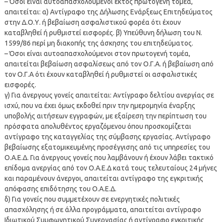
– Όσοι είναι αυτοαπασχολούμενοι εκτός πρωτογενή τομέα,
απαιτείται: α) Αντίγραφο της Δήλωσης Ενάρξεως Επιτηδεύματος
στην Δ.Ο.Υ. ή βεβαίωση ασφαλιστικού φορέα ότι έχουν
καταβληθεί ή ρυθμιστεί εισφορές. β) Υπεύθυνη δήλωση του Ν.
1599/86 περί μη διακοπής της άσκησης του επιτηδεύματος.
– Όσοι είναι αυτοαπασχολούμενοι στον πρωτογενή τομέα,
απαιτείται βεβαίωση ασφαλίσεως από τον Ο.Γ.Α. ή βεβαίωση από
τον Ο.Γ.Α ότι έχουν καταβληθεί ή ρυθμιστεί οι ασφαλιστικές
εισφορές.
γ) Για άνεργους γονείς απαιτείται: Αντίγραφο δελτίου ανεργίας σε
ισχύ, που να έχει όμως εκδοθεί πριν την ημερομηνία έναρξης
υποβολής αιτήσεων εγγραφών, με εξαίρεση την περίπτωση του
πρόσφατα απολυθέντος εργαζόμενου όπου προσκομίζεται
αντίγραφο της καταγγελίας της σύμβασης εργασίας. Αντίγραφο
βεβαίωσης εξατομικευμένης προσέγγισης από τις υπηρεσίες του
Ο.Α.Ε.Δ. Για άνεργους γονείς που λαμβάνουν ή έχουν λάβει τακτικό
επίδομα ανεργίας από τον Ο.Α.Ε.Δ κατά τους τελευταίους 24 μήνες
και παραμένουν άνεργοι, απαιτείται αντίγραφο της εγκριτικής
απόφασης επιδότησης του Ο.Α.Ε.Δ.
δ) Για γονείς που συμμετέχουν σε ενεργητικές πολιτικές
απασχόλησης ή σε άλλα προγράμματα, απαιτείται αντίγραφο
Ιδιωτικού Συμφωνητικού Συνεργασίας ή αντίγραφο εγκριτικής