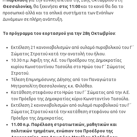
Θεσσαλονίκη
, θα ξεκινήσει
στις 11:00
και το κοινό θα δει το
προσωπικό αλλά και τα οπλικά συστήματα των Ενόπλων
Δυνάμεων σε πλήρη ανάπτυξη.
Το πρόγραμμα του εορτασμού για την 28η Οκτωβρίου
:
Εκτέλεση 21 κανονιοβολισμών από ουλαμό πυροβολικού του Γ΄
Σώματος Στρατού κατά την ανατολή του ήλιου.
10.30 π.μ. Άφιξη της Α.Ε. του Προέδρου της Δημοκρατίας
κυρίου Κωνσταντίνου Τασούλα στο Ηρώο του Γ΄ Σώματος
Στρατού.
Τέλεση Επιμνημόσυνης Δέησης από τον Παναγιώτατο
Μητροπολίτη Θεσσαλονίκης κ.κ. Φιλόθεο.
Κατάθεση στεφάνου στο Ηρώο του Γ΄ Σώματος από την Α.Ε.
τον Πρόεδρο της Δημοκρατίας κύριο Κωνσταντίνο Τασούλα.
Εκτέλεση 2 κανονιοβολισμών από ουλαμό πυροβολικού του Γ΄
Σώματος Στρατού κατά την κατάθεση στεφάνου από τον
Πρόεδρο της Δημοκρατίας.
11.00 π.μ. Παρέλαση στρατιωτικών, μαθητικών και
πολιτικών τμημάτων, ενώπιον του Προέδρου της