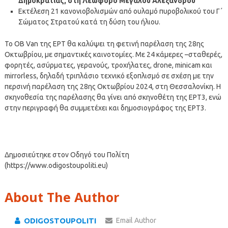
Δημοκρατίας, στη Λεωφόρο Μεγάλου Αλεξάνδρου
Εκτέλεση 21 κανονιοβολισμών από ουλαμό πυροβολικού του Γ΄
Σώματος Στρατού κατά τη δύση του ήλιου.
Το OB Van της ΕΡΤ θα καλύψει τη φετινή παρέλαση της 28ης
Οκτωβρίου, με σημαντικές καινοτομίες. Με 24 κάμερες –σταθερές,
φορητές, ασύρματες, γερανούς, τροχήλατες, drone, minicam και
mirrorless, δηλαδή τριπλάσιο τεχνικό εξοπλισμό σε σχέση με την
περσινή παρέλαση της 28ης Οκτωβρίου 2024, στη Θεσσαλονίκη. Η
σκηνοθεσία της παρέλασης θα γίνει από σκηνοθέτη της ΕΡΤ3, ενώ
στην περιγραφή θα συμμετέχει και δημοσιογράφος της ΕΡΤ3.
Δημοσιεύτηκε στον Οδηγό του Πολίτη
(https://www.odigostoupoliti.eu)
About The Author
ODIGOSTOUPOLITI
Email Author