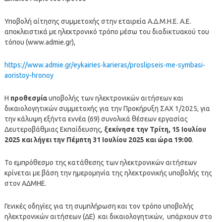
Υποβολή αίτησης συμμετοχής στην εταιρεία Α.Δ.Μ.Η.Ε. Α.Ε.
αποκλειστικά με ηλεκτρονικό τρόπο μέσω του διαδικτυακού του
τόπου (www.admie.gr),
https://www.admie.gr/eykairies-karieras/proslipseis-me-symbasi-
aoristoy-hronoy
Η
προθεσμία
υποβολής των ηλεκτρονικών αιτήσεων και
δικαιολογητικών συμμετοχής για την Προκήρυξη ΣΑΧ 1/2025, για
την κάλυψη εξήντα εννέα (69) συνολικά θέσεων εργασίας
Δευτεροβάθμιας Εκπαίδευσης,
ξεκίνησε την Τρίτη, 15 Ιουλίου
2025 και λήγει την Πέμπτη 31 Ιουλίου 2025 και ώρα 19:00
.
Το εμπρόθεσμο της κατάθεσης των ηλεκτρονικών αιτήσεων
κρίνεται με βάση την ημερομηνία της ηλεκτρονικής υποβολής της
στον ΑΔΜΗΕ.
Γενικές οδηγίες για τη συμπλήρωση και τον τρόπο υποβολής
ηλεκτρονικών αιτήσεων (ΔΕ) και δικαιολογητικών, υπάρχουν στο