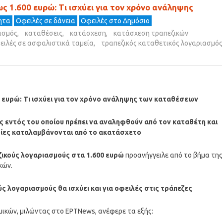
 1.600 ευρώ: Τι ισχύει για τον χρόνο ανάληψης
τητα
Οφειλές σε δάνεια
Οφειλές στο Δημόσιο
ασμός
,
καταθέσεις
,
κατάσχεση
,
κατάσχεση τραπεζικών
ειλές σε ασφαλιστικά ταμεία
,
τραπεζικός καταθετικός λογαριασμό
 ευρώ: Τι ισχύει για τον χρόνο ανάληψης των καταθέσεων
ς εντός του οποίου πρέπει να αναληφθούν από τον καταθέτη και
ποίες καταλαμβάνονται από το ακατάσχετο
ζικούς λογαριασμούς στα 1.600 ευρώ
προανήγγειλε από το βήμα τη
κών.
 λογαριασμούς θα ισχύει και για οφειλές στις τράπεζες
ικών, μιλώντας στο ΕΡΤNews, ανέφερε τα εξής: