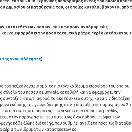
πτει εκ του νόμου χρονικός περιορισμός εντός του οποίου πρέπε
ου Δημοσίου οι καταθέσεις του, οι οποίες καταλαμβάνονται από 
 των κατατεθέντων ποσών, που αφορούν αναδρομικώς
 και να εφαρμόσει την προστατευτική ρήτρα περί ακατάσχετου 
ο της γνωμοδότησης
)
ε τραπεζικό λογαριασμό, το πιστωτικό ίδρυμα εις χείρας του οποίου
ο σύνολο του ποσού σε μηνιαία καταβολή και να εφαρμόσει την
 σύνταξης, σε ό,τι αφορά το ακατάσχετο αυτής, κατά τις διατάξεις
χρόνο έκδοσης της γνωμοδότησης ή αν η διάταξη της παραγράφου 2 
 του πιστωτικού ιδρύματος του γενικού ακατάσχετου μισθών,
εται στην παράγραφο 1 του αυτού ως άνω άρθρου, ενόψει των
ογής κάθε άλλης διάταξης, που ρυθμίζει αντίθετα προς τις διατάξει
α χέρια των ιδρυμάτων κατασχέσεων και