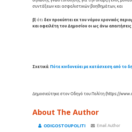
δήλωσης γνωστοποίησης για την ύπαρξη ενός μοναδι
συντάξεων και ασφαλιστικών βοηθημάτων, και
β
) ότι
δεν προκύπτει εκ του νόμου χρονικός περι
και οφειλέτη του Δημοσίου οι ως άνω απαιτήσεις
Σχετικά
:
Πότε κινδυνεύει με κατάσχεση από το δ
Δημοσιεύτηκε στον Οδηγό του Πολίτη (https://www.od
About The Author
ODIGOSTOUPOLITI
Email Author