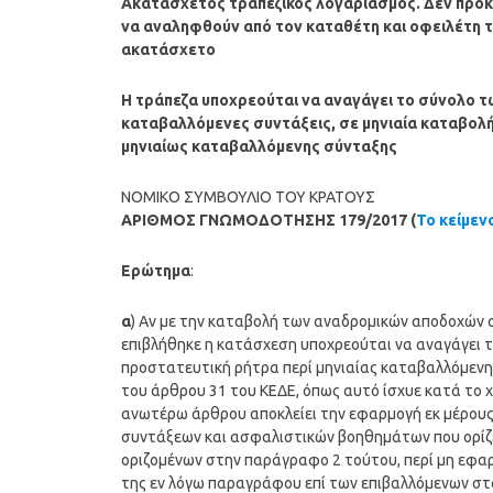
Ακατάσχετος τραπεζικός λογαριασμός. Δεν προκύ
να αναληφθούν από τον καταθέτη και οφειλέτη τ
ακατάσχετο
Η τράπεζα υποχρεούται να αναγάγει το σύνολο
καταβαλλόμενες συντάξεις, σε μηνιαία καταβολή
μηνιαίως καταβαλλόμενης σύνταξης
ΝΟΜΙΚΟ ΣΥΜΒΟΥΛΙΟ ΤΟΥ ΚΡΑΤΟΥΣ
ΑΡΙΘΜΟΣ ΓΝΩΜΟΔΟΤΗΣΗΣ 179/2017 (
Το κείμεν
Ερώτημα
:
α
) Αν με την καταβολή των αναδρομικών αποδοχών σ
επιβλήθηκε η κατάσχεση υποχρεούται να αναγάγει τ
προστατευτική ρήτρα περί μηνιαίας καταβαλλόμενης
του άρθρου 31 του ΚΕΔΕ, όπως αυτό ίσχυε κατά το 
ανωτέρω άρθρου αποκλείει την εφαρμογή εκ μέρους
συντάξεων και ασφαλιστικών βοηθημάτων που ορίζ
οριζομένων στην παράγραφο 2 τούτου, περί μη εφαρμ
της εν λόγω παραγράφου επί των επιβαλλόμενων στ