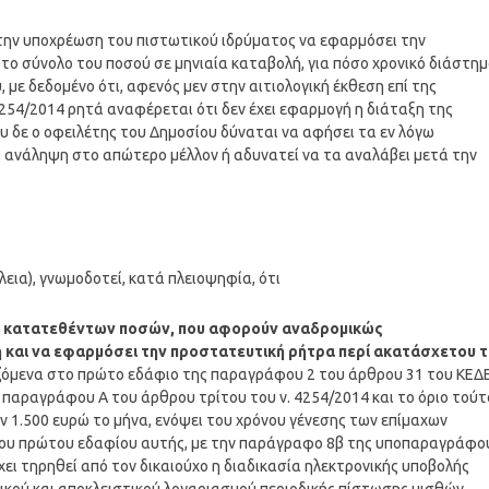
την υποχρέωση του πιστωτικού ιδρύματος να εφαρμόσει την
ο σύνολο του ποσού σε μηνιαία καταβολή, για πόσο χρονικό διάστη
με δεδομένο ότι, αφενός μεν στην αιτιολογική έκθεση επί της
4254/2014 ρητά αναφέρεται ότι δεν έχει εφαρμογή η διάταξη της
 δε ο οφειλέτης του Δημοσίου δύναται να αφήσει τα εν λόγω
 ανάληψη στο απώτερο μέλλον ή αδυνατεί να τα αναλάβει μετά την
λεια), γνωμοδοτεί, κατά πλειοψηφία, ότι
ων κατατεθέντων ποσών, που αφορούν αναδρομικώς
 και να εφαρμόσει την προστατευτική ρήτρα περί ακατάσχετου 
ιζόμενα στο πρώτο εδάφιο της παραγράφου 2 του άρθρου 31 του ΚΕΔΕ
παραγράφου Α του άρθρου τρίτου του ν. 4254/2014 και το όριο τούτ
ν 1.500 ευρώ το μήνα, ενόψει του χρόνου γένεσης των επίμαχων
του πρώτου εδαφίου αυτής, με την παράγραφο 8β της υποπαραγράφο
έχει τηρηθεί από τον δικαιούχο η διαδικασία ηλεκτρονικής υποβολής