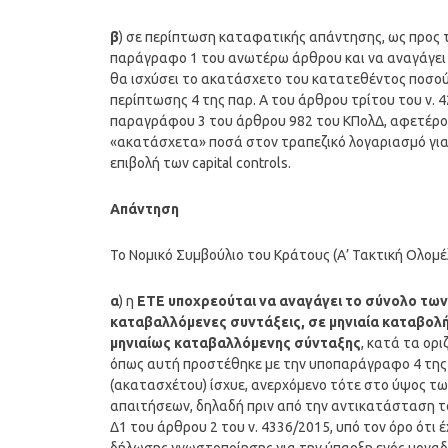
β
) σε περίπτωση καταφατικής απάντησης, ως προς 
παράγραφο 1 του ανωτέρω άρθρου και να αναγάγει τ
θα ισχύσει το ακατάσχετο του κατατεθέντος ποσού, 
περίπτωσης 4 της παρ. Α του άρθρου τρίτου του ν. 
παραγράφου 3 του άρθρου 982 του ΚΠολΔ, αφετέρου
«ακατάσχετα» ποσά στον τραπεζικό λογαριασμό για
επιβολή των capital controls.
Απάντηση
Το Νομικό Συμβούλιο του Κράτους (Α’ Τακτική Ολομέ
α
) η
ΕΤΕ υποχρεούται να αναγάγει το σύνολο τ
καταβαλλόμενες συντάξεις, σε μηνιαία καταβολή
μηνιαίως καταβαλλόμενης σύνταξης
, κατά τα ορ
όπως αυτή προστέθηκε με την υποπαράγραφο 4 της 
(ακατασχέτου) ίσχυε, ανερχόμενο τότε στο ύψος τω
απαιτήσεων, δηλαδή πριν από την αντικατάσταση 
Δ1 του άρθρου 2 του ν. 4336/2015, υπό τον όρο ότι 