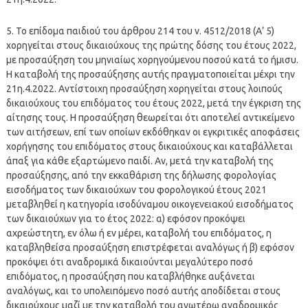
5. Το επίδομα παιδιού του άρθρου 214 του ν. 4512/2018 (Α’ 5)
χορηγείται στους δικαιούχους της πρώτης δόσης του έτους 2022,
με προσαύξηση του μηνιαίως χορηγούμενου ποσού κατά το ήμισυ.
Η καταβολή της προσαύξησης αυτής πραγματοποιείται μέχρι την
21η.4.2022. Αντίστοιχη προσαύξηση χορηγείται στους λοιπούς
δικαιούχους του επιδόματος του έτους 2022, μετά την έγκριση της
αίτησης τους. Η προσαύξηση θεωρείται ότι αποτελεί αντικείμενο
των αιτήσεων, επί των οποίων εκδόθηκαν οι εγκριτικές αποφάσεις
χορήγησης του επιδόματος στους δικαιούχους και καταβάλλεται
άπαξ για κάθε εξαρτώμενο παιδί. Αν, μετά την καταβολή της
προσαύξησης, από την εκκαθάριση της δήλωσης φορολογίας
εισοδήματος των δικαιούχων του φορολογικού έτους 2021
μεταβληθεί η κατηγορία ισοδύναμου οικογενειακού εισοδήματος
των δικαιούχων για το έτος 2022: α) εφόσον προκόψει
αχρεώστητη, εν όλω ή εν μέρει, καταβολή του επιδόματος, η
καταβληθείσα προσαύξηση επιστρέφεται αναλόγως ή β) εφόσον
προκόψει ότι αναδρομικά δικαιούνται μεγαλύτερο ποσό
επιδόματος, η προσαύξηση που καταβλήθηκε αυξάνεται
αναλόγως, και το υπολειπόμενο ποσό αυτής αποδίδεται στους
δικαιούχους μαζί με την καταβολή του ανωτέρω αναδρομικός