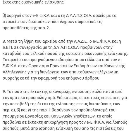
έκτακτης οικονομικής ενίσχυσης,
β) χορηγεί στον e-Ε.φ.Κ.Α. και στη Δ.Υ.Λ.Π.Σ.ΟΙ.Λ. αρχείο με τα
στοιχεία των δικαιούχων που πληρούν σωρευτικά τις
προϋποθέσεις της παρ. 2.
8. Μετά τη λήψη του αρχείου από την Α.Α.Δ.Ε., ο e-Ε.Φ.Κ.Α. και η
Δ.Ε.Π. σε συνεργασία με τη Δ.Υ.Λ.Π.Σ.ΟΙ.Λ. προβαίνουν στην
καταβολή του τελικού ποσού της έκτακτης οικονομικής ενίσχυσης.
Το αρχείο του προηγούμενου εδαφίου αποστέλλεται από τον e-
Ε.Φ.Κ.Α. στον Οργανισμό Προνοιακών Επιδομάτων και Κοινωνικής
Αλληλεγγύης για τη διενέργεια των απαιτούμενων ελέγχων μη
συρροής κατά την εφαρμογή του επόμενου άρθρου.
9. Το ποσό της έκτακτης οικονομικής ενίσχυσης καλύπτεται από
τον κρατικό προϋπολογισμό. Ειδικότερα, οι σχετικές πιστώσεις για
την καταβολή της έκτακτης ενίσχυσης στους δικαιούχους των
περ. α), β) και γ) της παρ. 1 βαρύνουν τον προϋπολογισμό του
Υπουργείου Εργασίας και Κοινωνικών Υποθέσεων, το οποίο
προβαίνει σε έκτακτη επιχορήγηση προς τον e-Ε.Φ.Κ.Α. για λοιπούς
σκοπούς, μετά από ισόποση ενίσχυσή του από τις πιστώσεις του