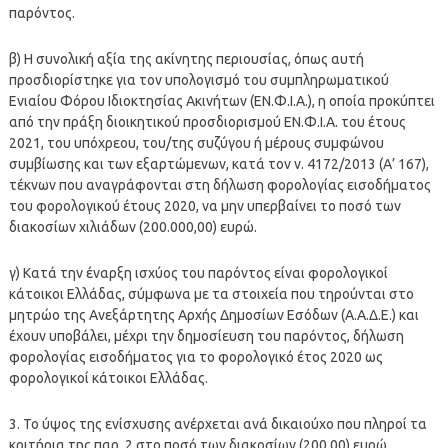
παρόντος.
β) Η συνολική αξία της ακίνητης περιουσίας, όπως αυτή
προσδιορίστηκε για τον υπολογισμό του συμπληρωματικού
Ενιαίου Φόρου Ιδιοκτησίας Ακινήτων (ΕΝ.Φ.Ι.Α.), η οποία προκύπτει
από την πράξη διοικητικού προσδιορισμού ΕΝ.Φ.Ι.Α. του έτους
2021, του υπόχρεου, του/της συζύγου ή μέρους συμφώνου
συμβίωσης και των εξαρτώμενων, κατά τον ν. 4172/2013 (Α’ 167),
τέκνων που αναγράφονται στη δήλωση φορολογίας εισοδήματος
του φορολογικού έτους 2020, να μην υπερβαίνει το ποσό των
διακοσίων χιλιάδων (200.000,00) ευρώ.
γ) Κατά την έναρξη ισχύος του παρόντος είναι φορολογικοί
κάτοικοι Ελλάδας, σύμφωνα με τα στοιχεία που τηρούνται στο
μητρώο της Ανεξάρτητης Αρχής Δημοσίων Εσόδων (Α.Α.Δ.Ε.) και
έχουν υποβάλει, μέχρι την δημοσίευση του παρόντος, δήλωση
φορολογίας εισοδήματος για το φορολογικό έτος 2020 ως
φορολογικοί κάτοικοι Ελλάδας.
3. Το ύψος της ενίσχυσης ανέρχεται ανά δικαιούχο που πληροί τα
κριτήρια της παρ. 2 στο ποσό των διακοσίων (200,00) ευρώ,