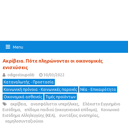
Menu
Ακρίβεια. Πότε πληρώνονται οι οικονομικές
ενισχύσεις
odigostoupoliti
30/03/2022
Καταναλωτής - Προστασία
Κοινωνική πρόνοια - Κοινωνικές παροχές
Νέα - Επικαιρότητα
Οικονομικά ασθενείς
Τιμές προϊόντων
ακρίβεια
,
ανασφάλιστοι υπερήλικες
,
Ελάχιστο Εγγυημένο
Εισόδημα
,
επίδομα παιδιού (οικογενειακό επίδομα)
,
Κοινωνικό
Εισόδημα Αλληλεγγύης (ΚΕΑ)
,
συντάξεις αναπηρίας
,
χαμηλοσυνταξιούχοι