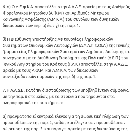
6. α) Ο e-Ε.φ.Κ.Α. αποστέλλει στην Α.Α.Δ.Ε. αρχείο με τους Αριθμούς
Φορολογικού Μητρώου (Α.Φ.Μ.) και Αριθμούς Μητρώου
Κοινωνικής Ασφάλισης (Α.Μ.Κ.Α.) του συνόλου των δυνητικών
δικαιούχων των περ. α) έως γ) της παρ. 1.
β) Η Διεύθυνση Υποστήριξης Λειτουργίας Πληροφοριακών
Συστημάτων Οικονομικών Λειτουργιών (Δ.Υ.Λ.Π.Σ.ΟΙ.Λ.) της Γενικής
Γραμματείας Πληροφοριακών Συστημάτων Δημόσιας Διοίκησης σε
συνεργασία με τη Διεύθυνση Εισοδηματικής Πολιτικής (Δ.Ε.Π.) του
Γενικού Λογιστηρίου του Κράτους (Γ.Λ.Κ.) αποστέλλει στην Α.Α.Δ.Ε.
αρχείο με τους Α.Φ.Μ. και Α.Μ.Κ.Α. των δικαιούχων
συνταξιοδοτικών παροχών της περ. δ) της παρ. 1.
7. Η Α.Α.Δ.Ε., κατόπιν διασταύρωσης των υποβληθέντων σύμφωνα
με την παρ. 6 στοιχείων, με τα στοιχεία που τηρούνται στα
πληροφοριακά της συστήματα:
α) πραγματοποιεί κεντρικά έλεγχο για τη σωρευτική πλήρωση των
προϋποθέσεων της παρ. 2, καθώς και έλεγχο των προϋποθέσεων
σώρευσης της παρ. 3, και παράγει αρχείο με τους δικαιούχους της