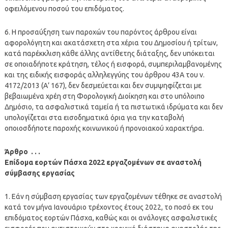
οφειλόμενου ποσού του επιδόματος.
6. Η προσαύξηση των παροχών του παρόντος άρθρου είναι
αφορολόγητη και ακατάσχετη στα χέρια του Δημοσίου ή τρίτων,
κατά παρέκκλιση κάθε άλλης αντίθετης διάταξης, δεν υπόκειται
σε οποιαδήποτε κράτηση, τέλος ή εισφορά, συμπεριλαμβανομένης
και της ειδικής εισφοράς αλληλεγγύης του άρθρου 43Α του ν.
4172/2013 (Α’ 167), δεν δεσμεύεται και δεν συμψηφίζεται με
βεβαιωμένα χρέη στη Φορολογική Διοίκηση και στο υπόλοιπο
Δημόσιο, τα ασφαλιστικά ταμεία ή τα πιστωτικά ιδρύματα και δεν
υπολογίζεται στα εισοδηματικά όρια για την καταβολή
οποιοσδήποτε παροχής κοινωνικού ή προνοιακού χαρακτήρα.
Άρθρο . . .
Επίδομα εορτών Πάσχα 2022 εργαζομένων σε αναστολή
σύμβασης εργασίας
1. Εάν η σύμβαση εργασίας των εργαζομένων τέθηκε σε αναστολή
κατά τον μήνα Ιανουάριο τρέχοντος έτους 2022, το ποσό εκ του
επιδόματος εορτών Πάσχα, καθώς και οι ανάλογες ασφαλιστικές