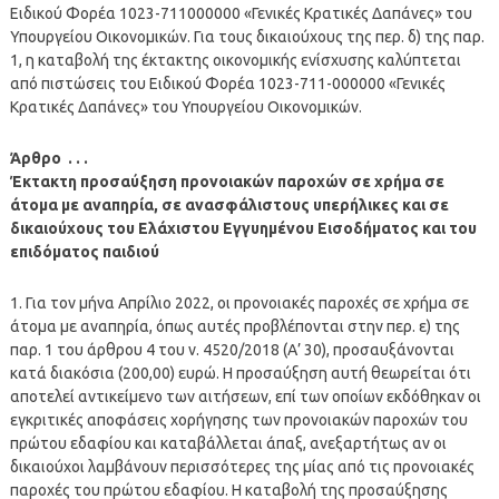
Ειδικού Φορέα 1023-711000000 «Γενικές Κρατικές Δαπάνες» του
Υπουργείου Οικονομικών. Για τους δικαιούχους της περ. δ) της παρ.
1, η καταβολή της έκτακτης οικονομικής ενίσχυσης καλύπτεται
από πιστώσεις του Ειδικού Φορέα 1023-711-000000 «Γενικές
Κρατικές Δαπάνες» του Υπουργείου Οικονομικών.
Άρθρο . . .
Έκτακτη προσαύξηση προνοιακών παροχών σε χρήμα σε
άτομα με αναπηρία, σε ανασφάλιστους υπερήλικες και σε
δικαιούχους του Ελάχιστου Εγγυημένου Εισοδήματος και του
επιδόματος παιδιού
1. Για τον μήνα Απρίλιο 2022, οι προνοιακές παροχές σε χρήμα σε
άτομα με αναπηρία, όπως αυτές προβλέπονται στην περ. ε) της
παρ. 1 του άρθρου 4 του ν. 4520/2018 (Α’ 30), προσαυξάνονται
κατά διακόσια (200,00) ευρώ. Η προσαύξηση αυτή θεωρείται ότι
αποτελεί αντικείμενο των αιτήσεων, επί των οποίων εκδόθηκαν οι
εγκριτικές αποφάσεις χορήγησης των προνοιακών παροχών του
πρώτου εδαφίου και καταβάλλεται άπαξ, ανεξαρτήτως αν οι
δικαιούχοι λαμβάνουν περισσότερες της μίας από τις προνοιακές
παροχές του πρώτου εδαφίου. Η καταβολή της προσαύξησης