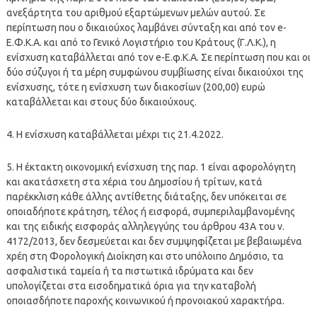
ανεξάρτητα του αριθμού εξαρτώμενων μελών αυτού. Σε
περίπτωση που ο δικαιούχος λαμβάνει σύνταξη και από τον e-
Ε.Φ.Κ.Α. και από το Γενικό Λογιστήριο του Κράτους (Γ.Λ.Κ.), η
ενίσχυση καταβάλλεται από τον e-Ε.φ.Κ.Α. Σε περίπτωση που και οι
δύο σύζυγοι ή τα μέρη συμφώνου συμβίωσης είναι δικαιούχοι της
ενίσχυσης, τότε η ενίσχυση των διακοσίων (200,00) ευρώ
καταβάλλεται και στους δύο δικαιούχους.
4. Η ενίσχυση καταβάλλεται μέχρι τις 21.4.2022.
5. Η έκτακτη οικονομική ενίσχυση της παρ. 1 είναι αφορολόγητη
και ακατάσχετη στα χέρια του Δημοσίου ή τρίτων, κατά
παρέκκλιση κάθε άλλης αντίθετης διάταξης, δεν υπόκειται σε
οποιαδήποτε κράτηση, τέλος ή εισφορά, συμπεριλαμβανομένης
και της ειδικής εισφοράς αλληλεγγύης του άρθρου 43Α του ν.
4172/2013, δεν δεσμεύεται και δεν συμψηφίζεται με βεβαιωμένα
χρέη στη Φορολογική Διοίκηση και στο υπόλοιπο Δημόσιο, τα
ασφαλιστικά ταμεία ή τα πιστωτικά ιδρύματα και δεν
υπολογίζεται στα εισοδηματικά όρια για την καταβολή
οποιασδήποτε παροχής κοινωνικού ή προνοιακού χαρακτήρα.