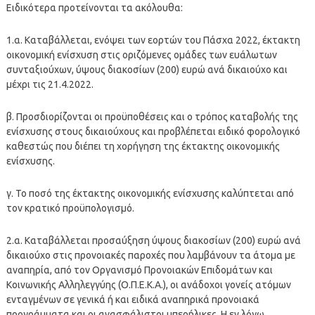
Ειδικότερα προτείνονται τα ακόλουθα:
1.α. Καταβάλλεται, ενόψει των εορτών του Πάσχα 2022, έκτακτη
οικονομική ενίσχυση στις οριζόμενες ομάδες των ευάλωτων
συνταξιούχων, ύψους διακοσίων (200) ευρώ ανά δικαιούχο και
μέχρι τις 21.4.2022.
β. Προσδιορίζονται οι προϋποθέσεις και ο τρόπος καταβολής της
ενίσχυσης στους δικαιούχους και προβλέπεται ειδικό φορολογικό
καθεστώς που διέπει τη χορήγηση της έκτακτης οικονομικής
ενίσχυσης.
γ. Το ποσό της έκτακτης οικονομικής ενίσχυσης καλύπτεται από
τον κρατικό προϋπολογισμό.
2.α. Καταβάλλεται προσαύξηση ύψους διακοσίων (200) ευρώ ανά
δικαιούχο στις προνοιακές παροχές που λαμβάνουν τα άτομα με
αναπηρία, από τον Οργανισμό Προνοιακών Επιδομάτων και
Κοινωνικής Αλληλεγγύης (Ο.Π.Ε.Κ.Α.), οι ανάδοχοι γονείς ατόμων
ενταγμένων σε γενικά ή και ειδικά αναπηρικά προνοιακά
προγράμματα και οι ανασφάλιστοι υπερήλικες. Η εν λόγω