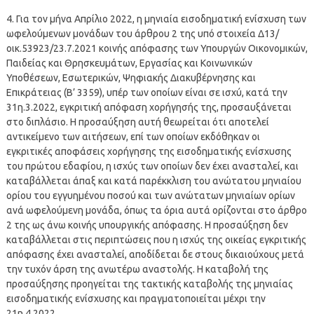
4. Για τον μήνα Απρίλιο 2022, η μηνιαία εισοδηματική ενίσχυση των
ωφελούμενων μονάδων του άρθρου 2 της υπό στοιχεία Δ13/
οικ.53923/23.7.2021 κοινής απόφασης των Υπουργών Οικονομικών,
Παιδείας και Θρησκευμάτων, Εργασίας και Κοινωνικών
Υποθέσεων, Εσωτερικών, Ψηφιακής Διακυβέρνησης και
Επικράτειας (Β’ 3359), υπέρ των οποίων είναι σε ισχύ, κατά την
31η.3.2022, εγκριτική απόφαση χορήγησής της, προσαυξάνεται
στο διπλάσιο. Η προσαύξηση αυτή θεωρείται ότι αποτελεί
αντικείμενο των αιτήσεων, επί των οποίων εκδόθηκαν οι
εγκριτικές αποφάσεις χορήγησης της εισοδηματικής ενίσχυσης
του πρώτου εδαφίου, η ισχύς των οποίων δεν έχει ανασταλεί, και
καταβάλλεται άπαξ και κατά παρέκκλιση του ανώτατου μηνιαίου
ορίου του εγγυημένου ποσού και των ανώτατων μηνιαίων ορίων
ανά ωφελούμενη μονάδα, όπως τα όρια αυτά ορίζονται στο άρθρο
2 της ως άνω κοινής υπουργικής απόφασης. Η προσαύξηση δεν
καταβάλλεται στις περιπτώσεις που η ισχύς της οικείας εγκριτικής
απόφασης έχει ανασταλεί, αποδίδεται δε στους δικαιούχους μετά
την τυχόν άρση της ανωτέρω αναστολής. Η καταβολή της
προσαύξησης προηγείται της τακτικής καταβολής της μηνιαίας
εισοδηματικής ενίσχυσης και πραγματοποιείται μέχρι την
21η.4.2022.