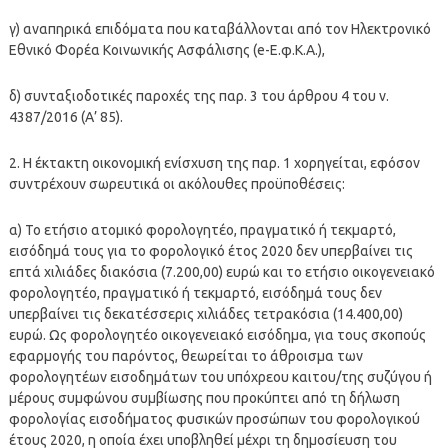
γ) αναπηρικά επιδόματα που καταβάλλονται από τον Ηλεκτρονικό
Εθνικό Φορέα Κοινωνικής Ασφάλισης (e-Ε.φ.Κ.Α.),
δ) συνταξιοδοτικές παροχές της παρ. 3 του άρθρου 4 του ν.
4387/2016 (Α’ 85).
2. Η έκτακτη οικονομική ενίσχυση της παρ. 1 χορηγείται, εφόσον
συντρέχουν σωρευτικά οι ακόλουθες προϋποθέσεις:
α) Το ετήσιο ατομικό φορολογητέο, πραγματικό ή τεκμαρτό,
εισόδημά τους για το φορολογικό έτος 2020 δεν υπερβαίνει τις
επτά χιλιάδες διακόσια (7.200,00) ευρώ και το ετήσιο οικογενειακό
φορολογητέο, πραγματικό ή τεκμαρτό, εισόδημά τους δεν
υπερβαίνει τις δεκατέσσερις χιλιάδες τετρακόσια (14.400,00)
ευρώ. Ως φορολογητέο οικογενειακό εισόδημα, για τους σκοπούς
εφαρμογής του παρόντος, θεωρείται το άθροισμα των
φορολογητέων εισοδημάτων του υπόχρεου καιτου/της συζύγου ή
μέρους συμφώνου συμβίωσης που προκύπτει από τη δήλωση
φορολογίας εισοδήματος φυσικών προσώπων του φορολογικού
έτους 2020, η οποία έχει υποβληθεί μέχρι τη δημοσίευση του