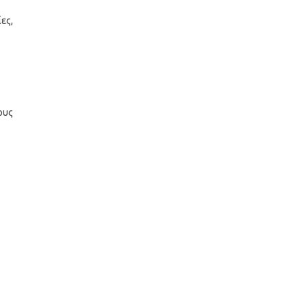
ες,
ους