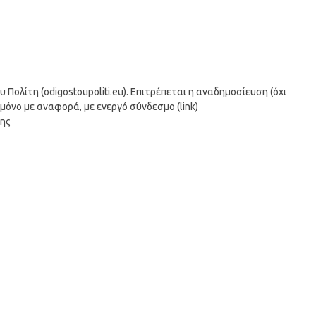
ολίτη (odigostoupoliti.eu). Επιτρέπεται η αναδημοσίευση (όχι
μόνο με αναφορά, με ενεργό σύνδεσμο (link)
σης