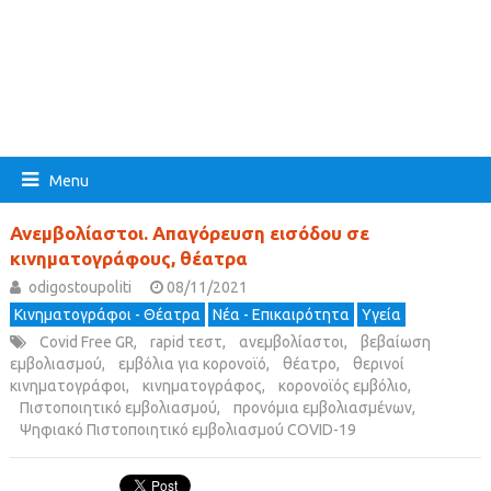
Menu
Ανεμβολίαστοι. Απαγόρευση εισόδου σε
κινηματογράφους, θέατρα
odigostoupoliti
08/11/2021
Κινηματογράφοι - Θέατρα
Νέα - Επικαιρότητα
Υγεία
Covid Free GR
,
rapid τεστ
,
ανεμβολίαστοι
,
βεβαίωση
εμβολιασμού
,
εμβόλια για κορονοϊό
,
θέατρο
,
θερινοί
κινηματογράφοι
,
κινηματογράφος
,
κορονοϊός εμβόλιο
,
Πιστοποιητικό εμβολιασμού
,
προνόμια εμβολιασμένων
,
Ψηφιακό Πιστοποιητικό εμβολιασμού COVID-19