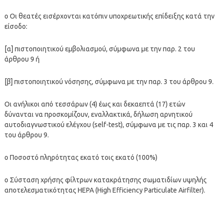
o Οι θεατές εισέρχονται κατόπιν υποχρεωτικής επίδειξης κατά την
είσοδο:
[α] πιστοποιητικού εμβολιασμού, σύμφωνα με την παρ. 2 του
άρθρου 9 ή
[β] πιστοποιητικού νόσησης, σύμφωνα με την παρ. 3 του άρθρου 9.
Οι ανήλικοι από τεσσάρων (4) έως και δεκαεπτά (17) ετών
δύνανται να προσκομίζουν, εναλλακτικά, δήλωση αρνητικού
αυτοδιαγνωστικού ελέγχου (self-test), σύμφωνα με τις παρ. 3 και 4
του άρθρου 9.
o Ποσοστό πληρότητας εκατό τοις εκατό (100%)
o Σύσταση χρήσης φίλτρων κατακράτησης σωματιδίων υψηλής
αποτελεσματικότητας HEPA (High Efficiency Particulate Airfilter).